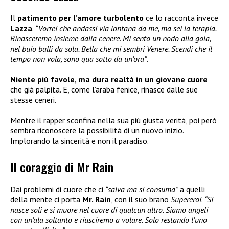
Il
patimento per l’amore turbolento
ce lo racconta invece
Lazza
.
“Vorrei che andassi via lontana da me, ma sei la terapia.
Rinasceremo insieme dalla cenere. Mi sento un nodo alla gola,
nel buio balli da sola. Bella che mi sembri Venere. Scendi che il
tempo non vola, sono qua sotto da un’ora”
.
Niente più favole, ma dura realtà in un giovane cuore
che già palpita. E, come l’araba fenice, rinasce dalle sue
stesse ceneri.
Mentre il rapper sconfina nella sua più giusta verità, poi però
sembra riconoscere la possibilità di un nuovo inizio.
Implorando la sincerità e non il paradiso.
Il coraggio di Mr Rain
Dai problemi di cuore che ci
“salva ma si consuma”
a quelli
della mente ci porta
Mr. Rain
, con il suo brano
Supereroi
.
“Si
nasce soli e si muore nel cuore di qualcun altro. Siamo angeli
con un’ala soltanto e riusciremo a volare. Solo restando l’uno