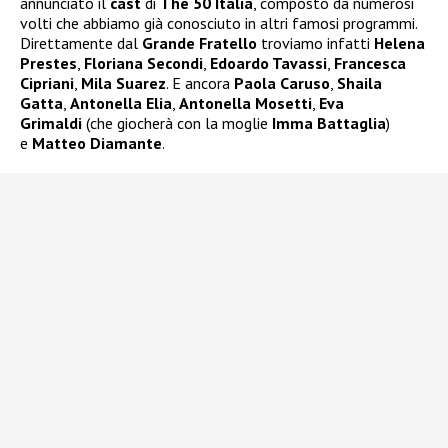
annunciato il
cast
di
The 50 Italia
, composto da numerosi
volti che abbiamo già conosciuto in altri famosi programmi.
Direttamente dal
Grande Fratello
troviamo infatti
Helena
Prestes
,
Floriana Secondi
,
Edoardo Tavassi
,
Francesca
Cipriani
,
Mila Suarez
. E ancora
Paola Caruso
,
Shaila
Gatta
,
Antonella Elia
,
Antonella Mosetti
,
Eva
Grimaldi
(che giocherà con la moglie
Imma Battaglia
)
e
Matteo Diamante
.