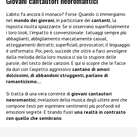
Giovani cantautori neoromantici
L’abito fa ancora il monaco? Forse. Quando ci immergiamo
nel
mondo dei giovani
, in particolare dei
cantanti
, la
risposta risulta spiazzante. Se si osservano superficialmente
i loro look, l’impatto è convenzionale: tatuaggi sempre più
abbaglianti, abbigliamento marcatamente casual,
atteggiamenti distratti, superficiali, provocatori, il linguaggio
è uniformato. Poi, però, succede che oltre a farci avvolgere
dalla melodia della loro musica ci sia lo stupore delle
parole, del testo delle canzoni. E qui si scopre che le facce
da duri con l’aspetto aggressivo
cantano di amori
dolcissimi, di abbandoni struggenti, parlano di
romanticismo…
Si tratta di una vera corrente di
giovani cantautori
neoromantici
, rivelazioni della musica degli ultimi anni che
compone testi per esprimere sentimenti più profondi ed
emozioni segrete. E tirando fuori
una realtà in contrasto
con quello che sembrano
.