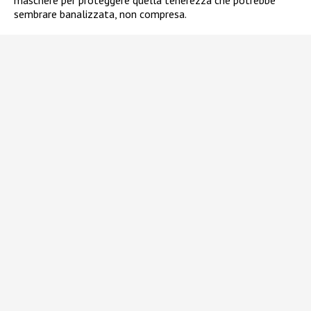
maschere per proteggere quella tenerezza che potrebbe
sembrare banalizzata, non compresa.