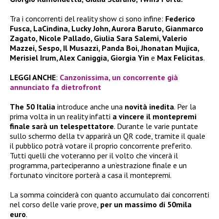
Tra i concorrenti del reality show ci sono infine:
Federico
Fusca, LaCindina, Lucky John, Aurora Baruto, Gianmarco
Zagato, Nicole Pallado, Giulia Sara Salemi, Valerio
Mazzei, Sespo, Il Musazzi, Panda Boi, Jhonatan Mujica,
Merisiel Irum, Alex Caniggia, Giorgia Yin
e
Max Felicitas
.
LEGGI ANCHE
:
Canzonissima, un concorrente già
annunciato fa dietrofront
The 50 Italia
introduce anche una
novità inedita
. Per la
prima volta in un reality infatti
a vincere il montepremi
finale sarà un telespettatore
. Durante le varie puntate
sullo schermo della tv apparirà un QR code, tramite il quale
il pubblico potrà votare il proprio concorrente preferito.
Tutti quelli che voteranno per il volto che vincerà il
programma, parteciperanno a un’estrazione finale e un
fortunato vincitore porterà a casa il montepremi.
La somma coinciderà con quanto accumulato dai concorrenti
nel corso delle varie prove,
per un massimo di 50mila
euro
.