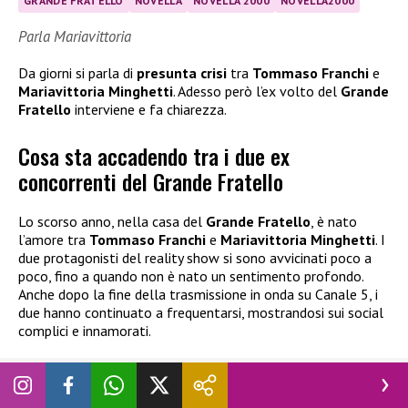
GRANDE FRATELLO
NOVELLA
NOVELLA 2000
NOVELLA2000
Parla Mariavittoria
Da giorni si parla di
presunta crisi
tra
Tommaso Franchi
e
Mariavittoria Minghetti
. Adesso però l’ex volto del
Grande
Fratello
interviene e fa chiarezza.
Cosa sta accadendo tra i due ex
concorrenti del Grande Fratello
Lo scorso anno, nella casa del
Grande Fratello
, è nato
l’amore tra
Tommaso Franchi
e
Mariavittoria Minghetti
. I
due protagonisti del reality show si sono avvicinati poco a
poco, fino a quando non è nato un sentimento profondo.
Anche dopo la fine della trasmissione in onda su Canale 5, i
due hanno continuato a frequentarsi, mostrandosi sui social
complici e innamorati.