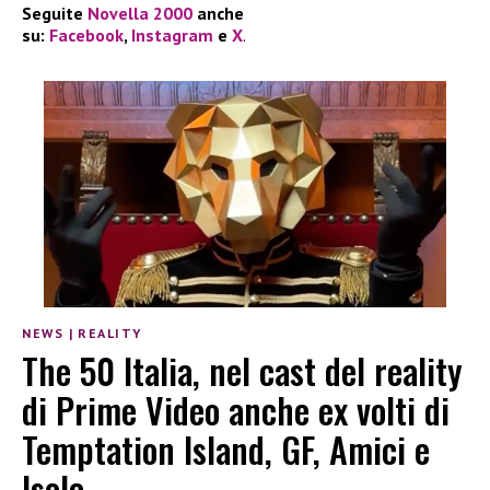
Seguite
Novella 2000
anche
su:
Facebook
,
Instagram
e
X
.
NEWS
|
REALITY
The 50 Italia, nel cast del reality
di Prime Video anche ex volti di
Temptation Island, GF, Amici e
Isola