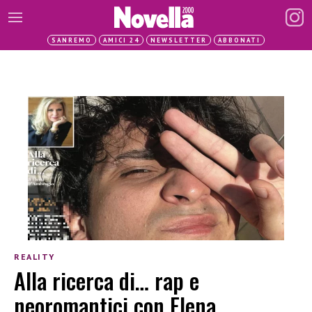
SANREMO
AMICI 24
NEWSLETTER
ABBONATI
REALITY
Alla ricerca di… rap e
neoromantici con Elena