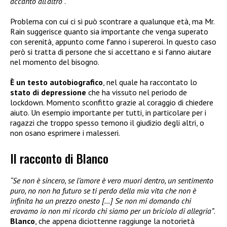
accanto all’altro”
.
Problema con cui ci si può scontrare a qualunque età, ma Mr.
Rain suggerisce quanto sia importante che venga superato
con serenità, appunto come fanno i supereroi. In questo caso
però si tratta di persone che si accettano e si fanno aiutare
nel momento del bisogno.
È un testo autobiografico
, nel quale ha raccontato lo
stato di depressione
che ha vissuto nel periodo de
lockdown. Momento sconfitto grazie al coraggio di chiedere
aiuto. Un esempio importante per tutti, in particolare per i
ragazzi che troppo spesso temono il giudizio degli altri, o
non osano esprimere i malesseri.
Il racconto di Blanco
“Se non è sincero, se l’amore è vero muori dentro, un sentimento
puro, no non ha futuro se ti perdo della mia vita che non è
infinita ha un prezzo onesto […] Se non mi domando chi
eravamo io non mi ricordo chi siamo per un briciolo di allegria”
.
Blanco
, che appena diciottenne raggiunge la notorietà