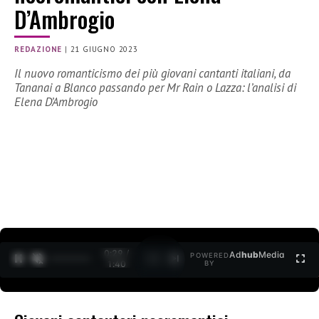
D’Ambrogio
REDAZIONE
|
21 GIUGNO 2023
Il nuovo romanticismo dei più giovani cantanti italiani, da
Tananai a Blanco passando per Mr Rain o Lazza: l’analisi di
Elena D’Ambrogio
0:30 /
Ad
hub
Media
POWERED
1
/
2
1:40
BY