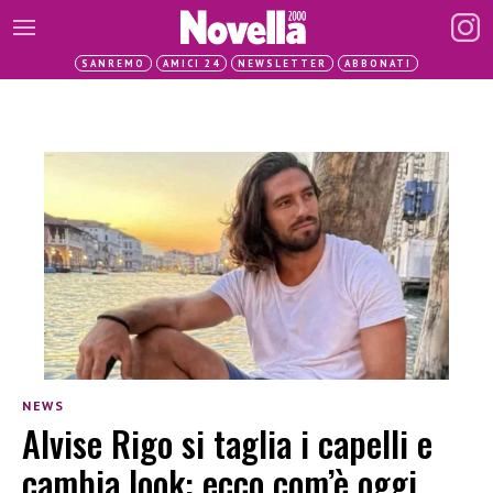
SANREMO
AMICI 24
NEWSLETTER
ABBONATI
NEWS
Alvise Rigo si taglia i capelli e
cambia look: ecco com’è oggi