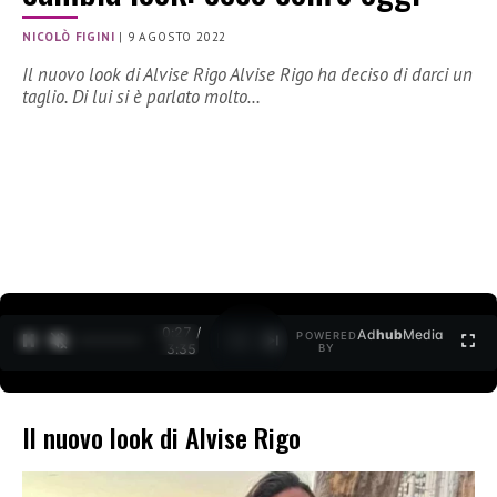
NICOLÒ FIGINI
|
9 AGOSTO 2022
Il nuovo look di Alvise Rigo Alvise Rigo ha deciso di darci un
taglio. Di lui si è parlato molto…
0:28 /
Ad
hub
Media
POWERED
1
/
2
3:35
BY
Il nuovo look di Alvise Rigo