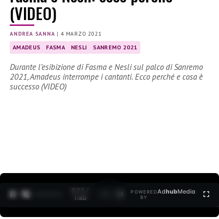
(VIDEO)
ANDREA SANNA
|
4 MARZO 2021
AMADEUS
FASMA
NESLI
SANREMO 2021
Durante l’esibizione di Fasma e Nesli sul palco di Sanremo
2021, Amadeus interrompe i cantanti. Ecco perché e cosa è
successo (VIDEO)
0:11 /
Ad
hub
Media
POWERED
1
/
2
1:40
BY