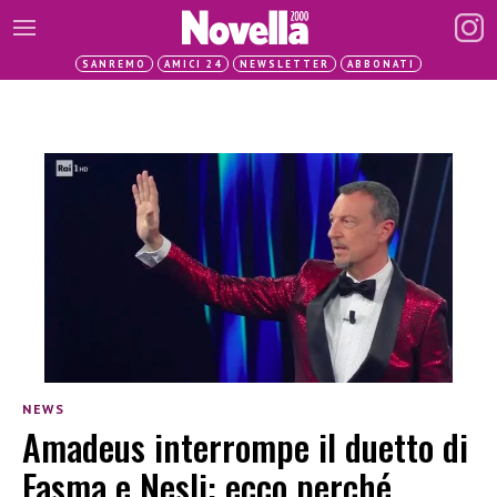
SANREMO
AMICI 24
NEWSLETTER
ABBONATI
NEWS
Amadeus interrompe il duetto di
Fasma e Nesli: ecco perché