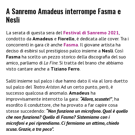
A Sanremo Amadeus interrompe Fasma e
Nesli
La serata di questa sera del
Festival di Sanremo 2021
,
condotto da
Amadeus
e
Fiorello
, è dedicata alle cover. Tra i
concorrenti in gara c’è anche
Fasma
. Il giovane artista ha
deciso di esibirsi sul prestigioso palco insieme a
Nesli
. Così
Fasma
ha scelto un pezzo storico della discografia del suo
amico, parliamo di
La Fine
. Si tratta del brano che abbiamo
visto cantare anche a
Tiziano Ferro
.
Saliti insieme sul palco i due hanno dato il via al loro duetto
sul palco del
Teatro Ariston
. Ad un certo punto, però, è
successo qualcosa di anomalo.
Amadeus
ha
improvvisamente interrotto la gara:
“Allora, scusate!”
, ha
esordito il conduttore, che ha provato a far capire cosa
stesse succedendo:
“Non funziona un microfono. Qual è quello
che non funziona? Quello di Fasma? Sistemiamo con i
microfoni e poi riprendiamo. Ci fermiamo un attimo, chiedo
scusa. Grazie, a tra poco”.