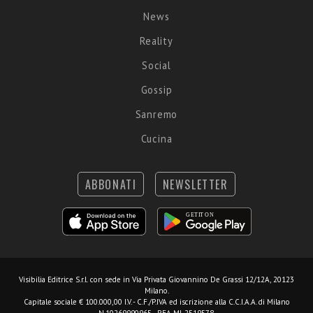
News
Reality
Social
Gossip
Sanremo
Cucina
ABBONATI
NEWSLETTER
Visibilia Editrice S.r.l.
con sede in Via Privata Giovannino De Grassi 12/12A, 20123
Milano.
Capitale sociale € 100.000,00 I.V. - C.F./P.IVA ed iscrizione alla C.C.I.A.A. di Milano
N.10269990965 - REA MI-2519578.