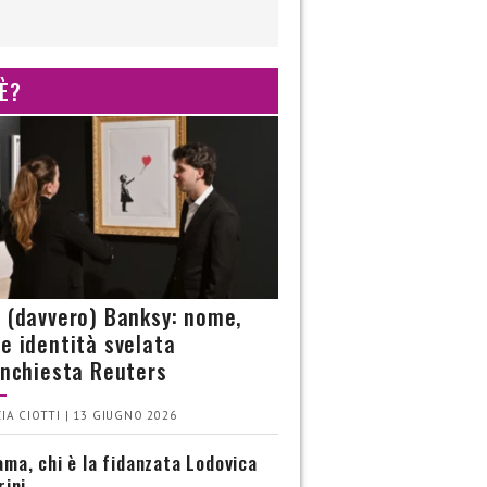
 È?
è (davvero) Banksy: nome,
 e identità svelata
’inchiesta Reuters
IA CIOTTI | 13 GIUGNO 2026
ma, chi è la fidanzata Lodovica
rini