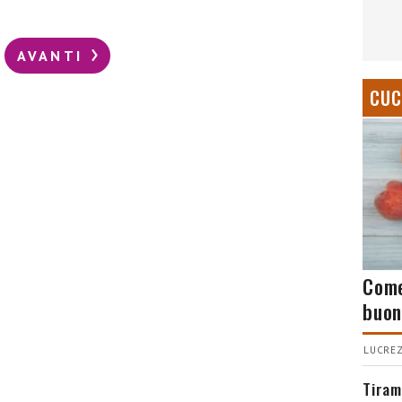
AVANTI
CUC
Come
buon
LUCREZ
Tiram