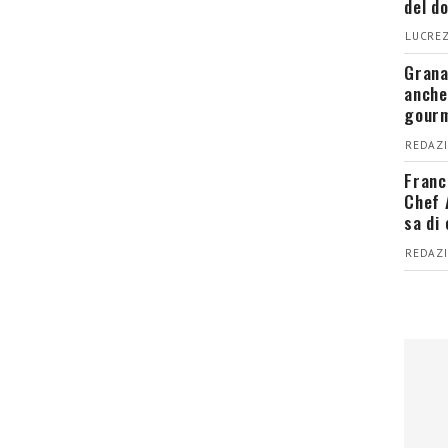
del d
LUCREZ
Grana
anche
gour
REDAZI
Franc
Chef 
sa di
REDAZI