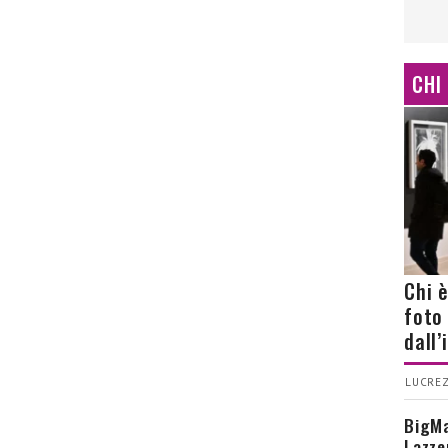
CHI
Chi 
foto
dall
LUCREZ
BigMa
Lazze