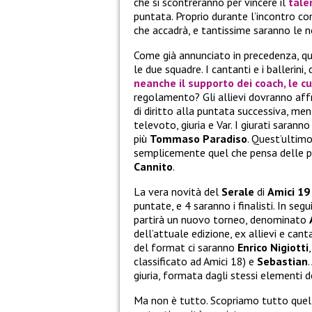
che si scontreranno per vincere il
tale
puntata. Proprio durante l’incontro c
che accadrà, e tantissime saranno le 
Come già annunciato in precedenza, qu
le due squadre. I cantanti e i ballerini
neanche il supporto dei coach, le c
regolamento? Gli allievi dovranno affro
di diritto alla puntata successiva, men
televoto, giuria e Var. I giurati sarann
più
Tommaso Paradiso
. Quest’ultimo
semplicemente quel che pensa delle pe
Cannito
.
La vera novità del
Serale
di
Amici 19
puntate, e 4 saranno i finalisti. In se
partirà un nuovo torneo, denominato
dell’attuale edizione, ex allievi e cant
del format ci saranno
Enrico Nigiotti
classificato ad Amici 18) e
Sebastian
giuria, formata dagli stessi elementi de
Ma non è tutto. Scopriamo tutto quell