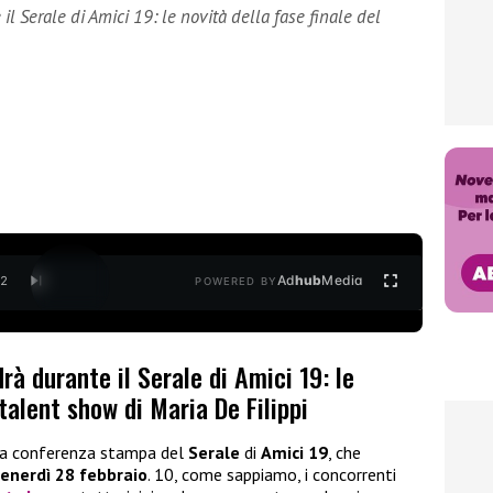
il Serale di Amici 19: le novità della fase finale del
Ad
hub
Media
/
2
POWERED BY
rà durante il Serale di Amici 19: le
 talent show di Maria De Filippi
la conferenza stampa del
Serale
di
Amici 19
, che
enerdì 28 febbraio
. 10, come sappiamo, i concorrenti