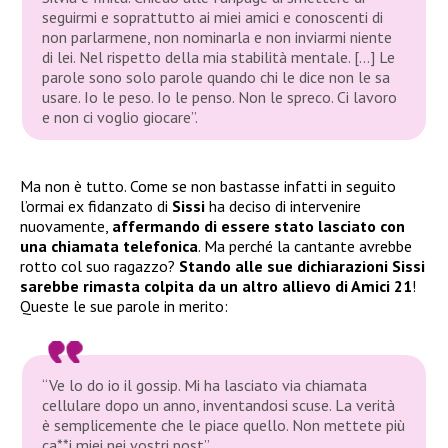
seguirmi e soprattutto ai miei amici e conoscenti di
non parlarmene, non nominarla e non inviarmi niente
di lei. Nel rispetto della mia stabilità mentale. […] Le
parole sono solo parole quando chi le dice non le sa
usare. Io le peso. Io le penso. Non le spreco. Ci lavoro
e non ci voglio giocare”.
Ma non è tutto. Come se non bastasse infatti in seguito
l’ormai ex fidanzato di
Sissi
ha deciso di intervenire
nuovamente,
affermando di essere stato lasciato con
una chiamata telefonica
. Ma perché la cantante avrebbe
rotto col suo ragazzo?
Stando alle sue dichiarazioni Sissi
sarebbe rimasta colpita da un altro allievo di Amici 21
!
Queste le sue parole in merito:
“Ve lo do io il gossip. Mi ha lasciato via chiamata
cellulare dopo un anno, inventandosi scuse. La verità
è semplicemente che le piace quello. Non mettete più
ca**i miei nei vostri post”.