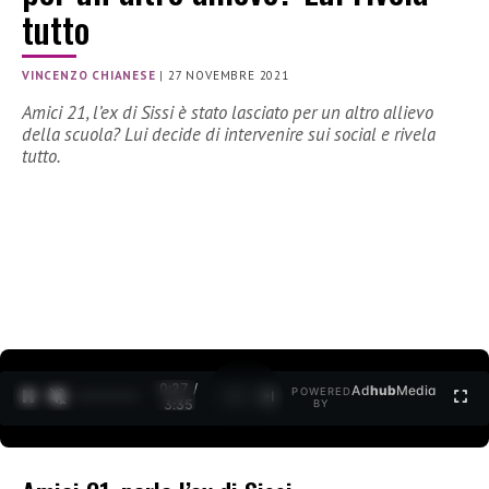
tutto
VINCENZO CHIANESE
|
27 NOVEMBRE 2021
Amici 21, l’ex di Sissi è stato lasciato per un altro allievo
della scuola? Lui decide di intervenire sui social e rivela
tutto.
0:27 /
Ad
hub
Media
POWERED
1
/
2
3:35
BY