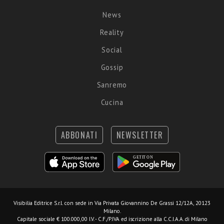
News
Reality
Social
Gossip
Sanremo
Cucina
ABBONATI
NEWSLETTER
Visibilia Editrice S.r.l.
con sede in Via Privata Giovannino De Grassi 12/12A, 20123
Milano.
Capitale sociale € 100.000,00 I.V. - C.F./P.IVA ed iscrizione alla C.C.I.A.A. di Milano