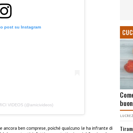
to post su Instagram
CUC
Come
buon
AMICI VIDEOS (@amicivideos)
LUCREZ
Tiram
e ancora ben comprese, poiché qualcuno le ha infrante di