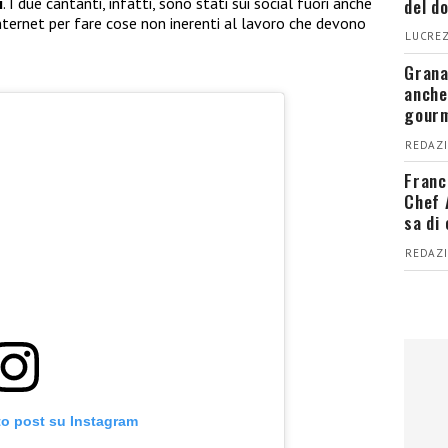
del d
i
. I due cantanti, infatti, sono stati sui social fuori anche
nternet per fare cose non inerenti al lavoro che devono
LUCREZ
Grana
anche
gour
REDAZI
Franc
Chef 
sa di
REDAZI
to post su Instagram