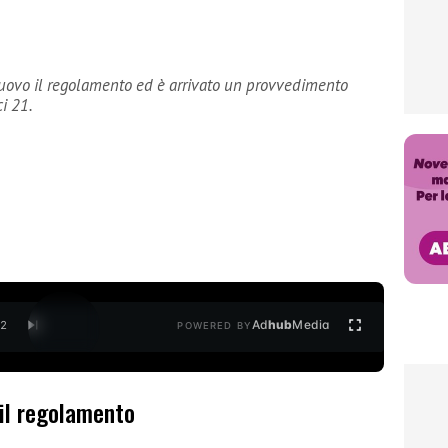
nuovo il regolamento ed è arrivato un provvedimento
ci 21.
Ad
hub
Media
/
2
POWERED BY
 il regolamento