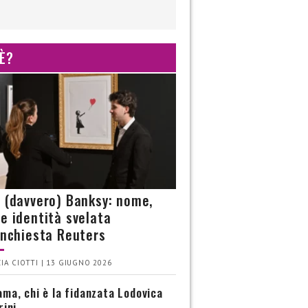
 È?
è (davvero) Banksy: nome,
 e identità svelata
’inchiesta Reuters
IA CIOTTI | 13 GIUGNO 2026
ma, chi è la fidanzata Lodovica
rini