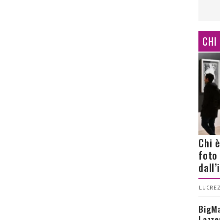
CHI
Chi 
foto
dall
LUCREZ
BigMa
Lazze