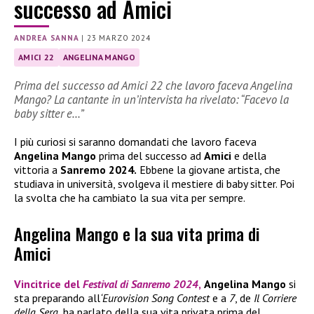
successo ad Amici
ANDREA SANNA
|
23 MARZO 2024
AMICI 22
ANGELINA MANGO
Prima del successo ad Amici 22 che lavoro faceva Angelina
Mango? La cantante in un’intervista ha rivelato: “Facevo la
baby sitter e…”
I più curiosi si saranno domandati che lavoro faceva
Angelina Mango
prima del successo ad
Amici
e della
vittoria a
Sanremo 2024.
Ebbene la giovane artista, che
studiava in università, svolgeva il mestiere di baby sitter. Poi
la svolta che ha cambiato la sua vita per sempre.
Angelina Mango e la sua vita prima di
Amici
Vincitrice del
Festival di Sanremo 2024
,
Angelina Mango
si
sta preparando all
‘Eurovision Song Contest
e a
7
, de
Il Corriere
della Sera
, ha parlato della sua vita privata prima del