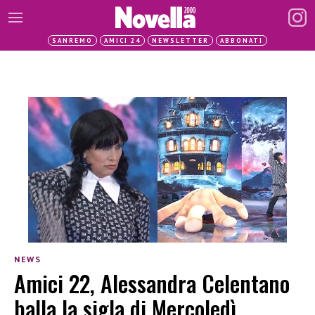
SANREMO
AMICI 24
NEWSLETTER
ABBONATI
NEWS
Amici 22, Alessandra Celentano
balla la sigla di Mercoledì