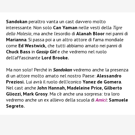
Sandokan
peraltro vanta un cast davvero molto
interessante. Non solo
Can Yaman
nelle vesti della
Tigre
della Malesia
, ma anche l’esordio di
Alanah Bloor
nei panni di
Marianna
. Si passa poi a un altro attore di fama mondiale
come
Ed Westwick,
che tutti abbiamo amato nei panni di
Chuck Bass
in
Gossip Girl
e che vedremo nel ruolo
dell’affascinante
Lord Brooke.
Ma non solo! Perché in
Sandokan
vedremo anche la presenza
di un attore molto amato nel nostro Paese:
Alessandro
Preziosi.
Lui avrà il ruolo dell’iconico
Yanez de Gomera
.
Nel cast anche
John Hannah, Madeleine Price, Gilberto
Gliozzi, Mark Grosy
. Ma c’è anche una sorpresa: tra loro
vedremo anche un ex allievo della scuola di
Amici
: Samuele
Segreto.