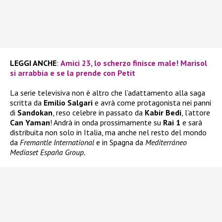
LEGGI ANCHE
:
Amici 23, lo scherzo finisce male! Marisol
si arrabbia e se la prende con Petit
La serie televisiva non è altro che l’adattamento alla saga
scritta da
Emilio Salgari
e avrà come protagonista nei panni
di
Sandokan
, reso celebre in passato da
Kabir Bedi
, l’attore
Can Yaman
! Andrà in onda prossimamente su
Rai 1
e sarà
distribuita non solo in Italia, ma anche nel resto del mondo
da
Fremantle International
e in Spagna da
Mediterráneo
Mediaset España Group.