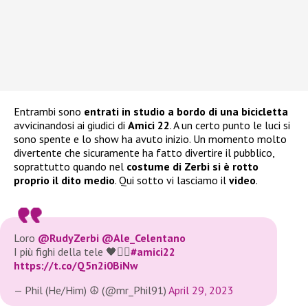
Entrambi sono
entrati in studio
a bordo di una bicicletta
avvicinandosi ai giudici di
Amici 22
. A un certo punto le luci si
sono spente e lo show ha avuto inizio. Un momento molto
divertente che sicuramente ha fatto divertire il pubblico,
soprattutto quando nel
costume di Zerbi si è rotto
proprio il dito medio
. Qui sotto vi lasciamo il
video
.
Loro
@RudyZerbi
@Ale_Celentano
I più fighi della tele 🖤❤️‍🔥
#amici22
https://t.co/Q5n2i0BiNw
— Phil (He/Him) ☮️ (@mr_Phil91)
April 29, 2023