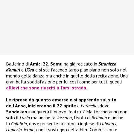
Ballerino di
Amici 22
,
Samu
ha già recitato in
Stranizza
d’amuri
e
L’Ora
e si sta facendo largo pian piano non solo nel
mondo della danza ma anche in quello della recitazione. Una
gran bella soddisfazione per lui così come per tutti quegli
allievi che sono riusciti a farsi strada.
Le riprese da quanto emerso e si apprende sul sito
dell’Ansa, inizieranno il 22 aprile
a
Formello
, dove
Sandokan
inaugurerà il nuovo Teatro 7. Ma toccheranno non
solo il
Lazio
ma anche la
Toscana
, l’isola di
Reunion
e anche
la
Calabria
, dov’è presente la colonia inglese di
Labuan
a
Lamezia Terme
, con il sostegno della Film Commission e