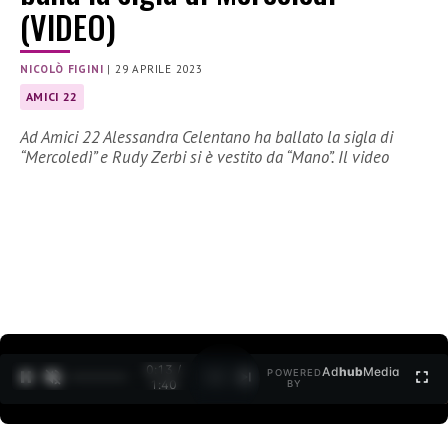
(VIDEO)
NICOLÒ FIGINI
|
29 APRILE 2023
AMICI 22
Ad Amici 22 Alessandra Celentano ha ballato la sigla di
“Mercoledì” e Rudy Zerbi si è vestito da “Mano”. Il video
0:14 /
Ad
hub
Media
POWERED
1
/
2
1:40
BY