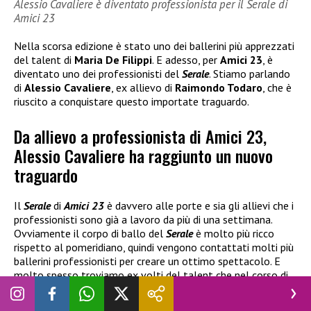
Alessio Cavaliere è diventato professionista per il Serale di
Amici 23
Nella scorsa edizione è stato uno dei ballerini più apprezzati
del talent di
Maria De Filippi
. E adesso, per
Amici 23
, è
diventato uno dei professionisti del
Serale
. Stiamo parlando
di
Alessio Cavaliere
, ex allievo di
Raimondo Todaro
, che è
riuscito a conquistare questo importate traguardo.
Da allievo a professionista di Amici 23,
Alessio Cavaliere ha raggiunto un nuovo
traguardo
Il
Serale
di
Amici 23
è davvero alle porte e sia gli allievi che i
professionisti sono già a lavoro da più di una settimana.
Ovviamente il corpo di ballo del
Serale
è molto più ricco
rispetto al pomeridiano, quindi vengono contattati molti più
ballerini professionisti per creare un ottimo spettacolo. E
molto spesso troviamo ex volti del talent che nel corso di
questi anni sono stati proprio tra i banchi della scuola.