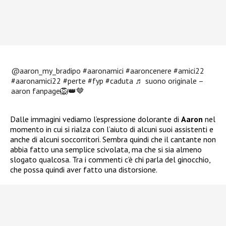
@aaron_my_bradipo
#aaronamici
#aaroncenere
#amici22
#aaronamici22
#perte
#fyp
#caduta
♬ suono originale –
aaron fanpage🦁👑🤎
Dalle immagini vediamo l’espressione dolorante di
Aaron
nel
momento in cui si rialza con l’aiuto di alcuni suoi assistenti e
anche di alcuni soccorritori. Sembra quindi che il cantante non
abbia fatto una semplice scivolata, ma che si sia almeno
slogato qualcosa. Tra i commenti c’è chi parla del ginocchio,
che possa quindi aver fatto una distorsione.