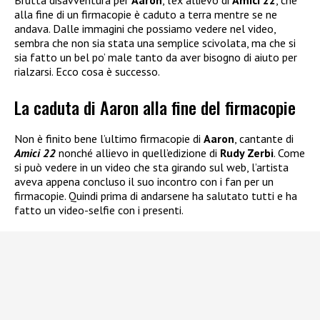
Brutta disavventura per
Aaron
, l’ex allievo di
Amici 22
, che
alla fine di un firmacopie è caduto a terra mentre se ne
andava. Dalle immagini che possiamo vedere nel video,
sembra che non sia stata una semplice scivolata, ma che si
sia fatto un bel po’ male tanto da aver bisogno di aiuto per
rialzarsi. Ecco cosa è successo.
La caduta di Aaron alla fine del firmacopie
Non è finito bene l’ultimo firmacopie di
Aaron
, cantante di
Amici 22
nonché allievo in quell’edizione di
Rudy Zerbi
. Come
si può vedere in un video che sta girando sul web, l’artista
aveva appena concluso il suo incontro con i fan per un
firmacopie. Quindi prima di andarsene ha salutato tutti e ha
fatto un video-selfie con i presenti.