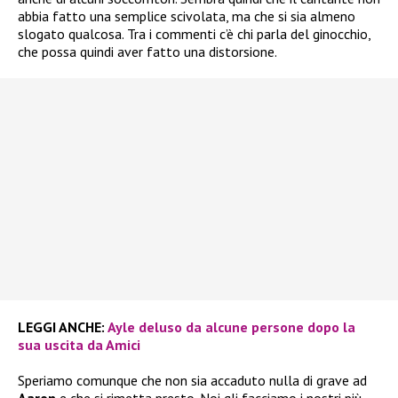
abbia fatto una semplice scivolata, ma che si sia almeno
slogato qualcosa. Tra i commenti c’è chi parla del ginocchio,
che possa quindi aver fatto una distorsione.
LEGGI ANCHE:
Ayle deluso da alcune persone dopo la
sua uscita da Amici
Speriamo comunque che non sia accaduto nulla di grave ad
Aaron
e che si rimetta presto. Noi gli facciamo i nostri più