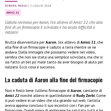
DEBORA PARIGI
|
2 LUGLIO 2024
AMICI 22
Caduta rovinosa per Aaron, l’ex allievo di Amici 22, che alla
fine di un firmacopie è scivolato e ha avuto difficiltà a
rialzarsi
Brutta disavventura per
Aaron
, l’ex allievo di
Amici 22
, che
alla fine di un firmacopie è caduto a terra mentre se ne
andava. Dalle immagini che possiamo vedere nel video,
sembra che non sia stata una semplice scivolata, ma che si
sia fatto un bel po’ male tanto da aver bisogno di aiuto per
rialzarsi. Ecco cosa è successo.
La caduta di Aaron alla fine del firmacopie
Non è finito bene l’ultimo firmacopie di
Aaron
, cantante di
Amici 22
nonché allievo in quell’edizione di
Rudy Zerbi
. Come
si può vedere in un video che sta girando sul web, l’artista
aveva appena concluso il suo incontro con i fan per un
firmacopie. Quindi prima di andarsene ha salutato tutti e ha