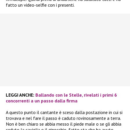
fatto un video-selfie con i presenti.
LEGGI ANCHE:
Ballando con le Stelle, rivelati i primi 6
concorrenti a un passo dalla firma
A questo punto il cantante è sceso dalla postazione in cui si
trovava e nel fare il passo è caduto rovinosamente a terra.
Non è ben chiaro se abbia messo il piede male o se gli abbia
ceduto la caviglia o il ginocchio, fatto sta che ha avuto