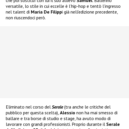
che poi sostituì con lui il suo allievo
Samuel
. Ballerino
versatile, lo stile in cui eccelle è l’hip-hop e tentò l’ingresso
nel talent di
Maria De Filipp
i già nell’edizione precedente,
non riuscendoci però.
Eliminato nel corso del
Serale
(tra anche le critiche del
pubblico per questa scelta),
Alessio
non ha mai smesso di
ballare e tra borse di studio e stage, ha avuto modo di
lavorare con grandi professionisti. Proprio durante il
Serale