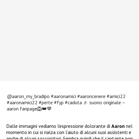
@aaron_my_bradipo
#aaronamici
#aaroncenere
#amici22
#aaronamici22
#perte
#fyp
#caduta
♬ suono originale –
aaron fanpage🦁👑🤎
Dalle immagini vediamo l’espressione dolorante di
Aaron
nel
momento in cui si rialza con l’aiuto di alcuni suoi assistenti e
anche di alcuni soccorritori. Sembra quindi che il cantante non