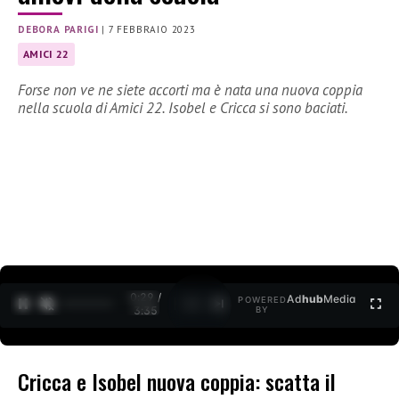
DEBORA PARIGI
|
7 FEBBRAIO 2023
AMICI 22
Forse non ve ne siete accorti ma è nata una nuova coppia
nella scuola di Amici 22. Isobel e Cricca si sono baciati.
0:30 /
Ad
hub
Media
POWERED
1
/
2
3:35
BY
Cricca e Isobel nuova coppia: scatta il