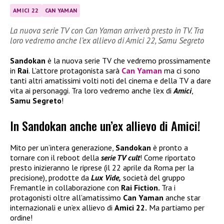
AMICI 22
CAN YAMAN
La nuova serie TV con Can Yaman arriverà presto in TV. Tra
loro vedremo anche l’ex allievo di Amici 22, Samu Segreto
Sandokan
è la nuova serie TV che vedremo prossimamente
in
Rai
. L’attore protagonista sarà
Can Yaman
ma ci sono
tanti altri amatissimi volti noti del cinema e della TV a dare
vita ai personaggi. Tra loro vedremo anche l’ex di
Amici
,
Samu Segreto
!
In Sandokan anche un’ex allievo di Amici!
Mito per un’intera generazione,
Sandokan
è pronto a
tornare con il reboot della
serie TV cult
! Come riportato
presto inizieranno le riprese (il 22 aprile da Roma per la
precisione), prodotte da
Lux Vide,
società del gruppo
Fremantle in collaborazione con
Rai Fiction.
Tra i
protagonisti oltre all’amatissimo
Can Yaman
anche star
internazionali e un’ex allievo di
Amici 22.
Ma partiamo per
ordine!