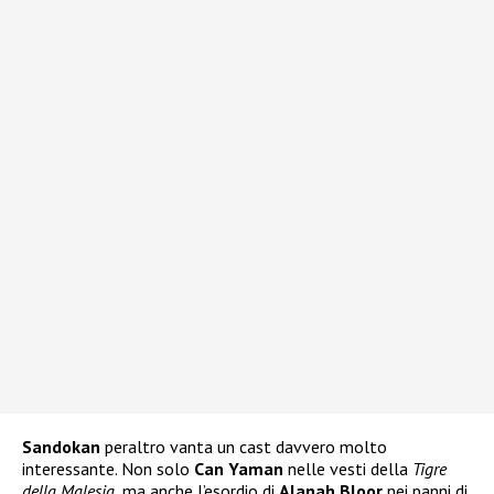
Sandokan
peraltro vanta un cast davvero molto
interessante. Non solo
Can Yaman
nelle vesti della
Tigre
della Malesia
, ma anche l’esordio di
Alanah Bloor
nei panni di