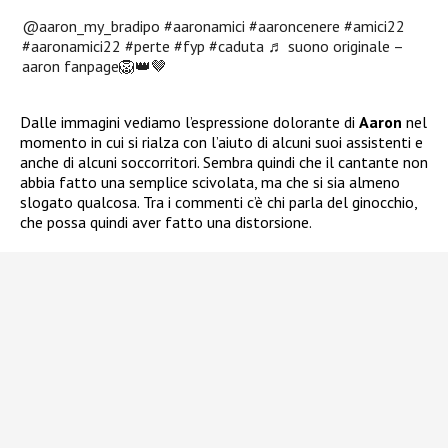
@aaron_my_bradipo
#aaronamici
#aaroncenere
#amici22
#aaronamici22
#perte
#fyp
#caduta
♬ suono originale –
aaron fanpage🦁👑🤎
Dalle immagini vediamo l’espressione dolorante di
Aaron
nel
momento in cui si rialza con l’aiuto di alcuni suoi assistenti e
anche di alcuni soccorritori. Sembra quindi che il cantante non
abbia fatto una semplice scivolata, ma che si sia almeno
slogato qualcosa. Tra i commenti c’è chi parla del ginocchio,
che possa quindi aver fatto una distorsione.