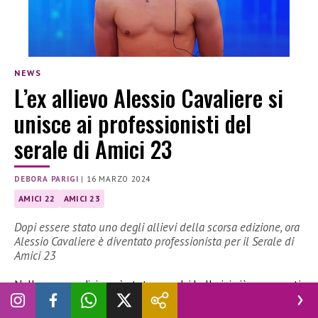
NEWS
L’ex allievo Alessio Cavaliere si
unisce ai professionisti del
serale di Amici 23
DEBORA PARIGI
|
16 MARZO 2024
AMICI 22
AMICI 23
Dopi essere stato uno degli allievi della scorsa edizione, ora
Alessio Cavaliere è diventato professionista per il Serale di
Amici 23
Nella scorsa edizione è stato uno dei ballerini più apprezzati
del talent di
Maria De Filippi
. E adesso, per
Amici 23
, è
diventato uno dei professionisti del
Serale
. Stiamo parlando