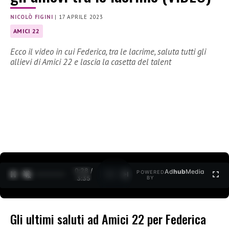
NICOLÒ FIGINI
|
17 APRILE 2023
AMICI 22
Ecco il video in cui Federica, tra le lacrime, saluta tutti gli
allievi di Amici 22 e lascia la casetta del talent
0:29 /
Ad
hub
Media
POWERED
1
/
2
3:35
BY
Gli ultimi saluti ad Amici 22 per Federica