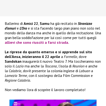
Ballerino di
Amici 22
,
Samu
ha già recitato in
Stranizza
d’amuri
e
L’Ora
e si sta facendo largo pian piano non solo nel
mondo della danza ma anche in quello della recitazione. Una
gran bella soddisfazione per lui così come per tutti quegli
allievi che sono riusciti a farsi strada.
Le riprese da quanto emerso e si apprende sul sito
dell’Ansa, inizieranno il 22 aprile
a
Formello
, dove
Sandokan
inaugurerà il nuovo Teatro 7. Ma toccheranno non
solo il
Lazio
ma anche la
Toscana
, l’isola di
Reunion
e anche
la
Calabria
, dov’è presente la colonia inglese di
Labuan
a
Lamezia Terme
, con il sostegno della Film Commission e
Regione Calabria.
Non vediamo l’ora di scoprire il lavoro completato!