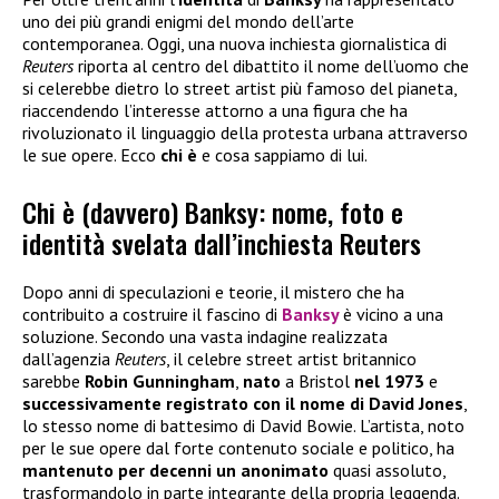
uno dei più grandi enigmi del mondo dell’arte
contemporanea. Oggi, una nuova inchiesta giornalistica di
Reuters
riporta al centro del dibattito il nome dell’uomo che
si celerebbe dietro lo street artist più famoso del pianeta,
riaccendendo l’interesse attorno a una figura che ha
rivoluzionato il linguaggio della protesta urbana attraverso
le sue opere. Ecco
chi è
e cosa sappiamo di lui.
Chi è (davvero) Banksy: nome, foto e
identità svelata dall’inchiesta Reuters
Dopo anni di speculazioni e teorie, il mistero che ha
contribuito a costruire il fascino di
Banksy
è vicino a una
soluzione. Secondo una vasta indagine realizzata
dall’agenzia
Reuters
, il celebre street artist britannico
sarebbe
Robin Gunningham
,
nato
a Bristol
nel 1973
e
successivamente registrato con il nome di David Jones
,
lo stesso nome di battesimo di David Bowie. L’artista, noto
per le sue opere dal forte contenuto sociale e politico, ha
mantenuto per decenni un anonimato
quasi assoluto,
trasformandolo in parte integrante della propria leggenda.