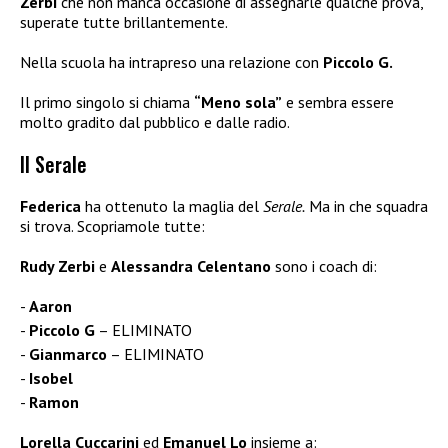
Zerbi
che non manca occasione di assegnarle qualche prova,
superate tutte brillantemente.
Nella scuola ha intrapreso una relazione con
Piccolo G.
Il primo singolo si chiama
“Meno sola”
e sembra essere
molto gradito dal pubblico e dalle radio.
Il Serale
Federica
ha ottenuto la maglia del
Serale.
Ma in che squadra
si trova. Scopriamole tutte:
Rudy Zerbi
e
Alessandra Celentano
sono i coach di:
Aaron
Piccolo G
– ELIMINATO
Gianmarco
– ELIMINATO
Isobel
Ramon
Lorella Cuccarini
ed
Emanuel Lo
insieme a: