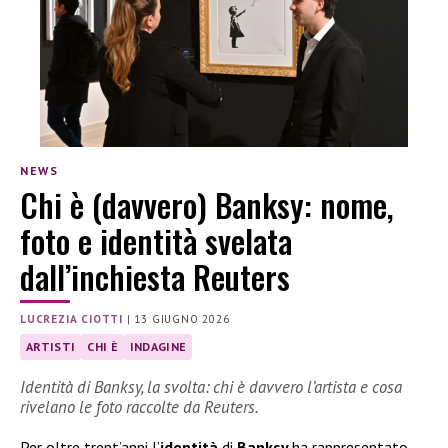
NEWS
Chi è (davvero) Banksy: nome,
foto e identità svelata
dall’inchiesta Reuters
LUCREZIA CIOTTI
|
13 GIUGNO 2026
ARTISTI
CHI È
INDAGINE
Identità di Banksy, la svolta: chi è davvero l’artista e cosa
rivelano le foto raccolte da Reuters.
Per oltre trent’anni l’
identità
di
Banksy
ha rappresentato