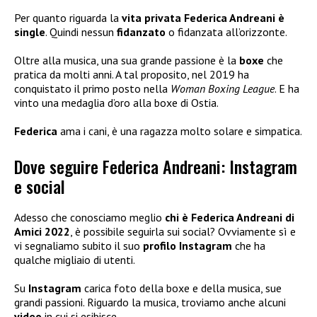
Per quanto riguarda la
vita privata
Federica Andreani è
single
. Quindi nessun
fidanzato
o fidanzata all’orizzonte.
Oltre alla musica, una sua grande passione è la
boxe
che
pratica da molti anni. A tal proposito, nel 2019 ha
conquistato il primo posto nella
Woman Boxing League
. E ha
vinto una medaglia d’oro alla boxe di Ostia.
Federica
ama i cani, è una ragazza molto solare e simpatica.
Dove seguire Federica Andreani: Instagram
e social
Adesso che conosciamo meglio
chi è Federica Andreani
di
Amici 2022
, è possibile seguirla sui social? Ovviamente sì e
vi segnaliamo subito il suo
profilo Instagram
che ha
qualche migliaio di utenti.
Su
Instagram
carica foto della boxe e della musica, sue
grandi passioni. Riguardo la musica, troviamo anche alcuni
video
in cui si esibisce.