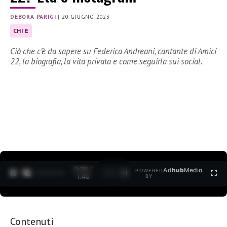
DEBORA PARIGI
|
20 GIUGNO 2023
CHI È
Ciò che c’è da sapere su Federica Andreani, cantante di Amici
22, la biografia, la vita privata e come seguirla sui social.
0:29 /
Ad
hub
Media
POWERED
1
/
2
1:40
BY
Contenuti