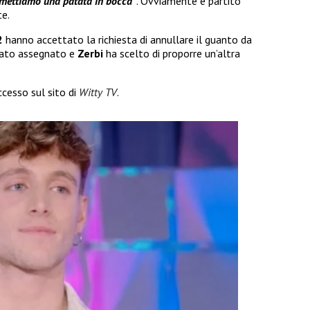
 mettiamo una patata in bocca”
. Ovviamente è partito
te.
2
hanno accettato la richiesta di annullare il guanto da
stato assegnato e
Zerbi
ha scelto di proporre un’altra
cesso sul sito di
Witty TV
.