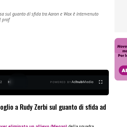
sa sul guanto di sfida tra Aaron e Wax è intervenuto
l prof
Ad
hub
Media
/
2
POWERED BY
oglio a Rudy Zerbi sul guanto di sfida ad
aver eliminato un allievo (
Megan
)
della squadra