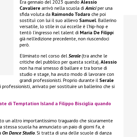
Era gennaio del 2023 quando
Alessio
Cavaliere
arrivò nella scuola di
Amici
per una
sfida voluta da
Raimondo Todaro
che poi
sostituì con lui il suo allievo
Samuel
. Ballerino
versatile, lo stile in cui eccelle è l’hip-hop e
tentò l’ingresso nel talent di
Maria De Filipp
i
già nell’edizione precedente, non riuscendoci
però.
Eliminato nel corso del
Serale
(tra anche le
critiche del pubblico per questa scelta),
Alessio
non ha mai smesso di ballare e tra borse di
studio e stage, ha avuto modo di lavorare con
grandi professionisti. Proprio durante il
Serale
 i professionisti, arrivato per sostituire un ballerino che si
ate di Temptation Island a Filippo Bisciglia quando
to un altro importantissimo traguardo che sicuramente
 stessa scuola ha annunciato un paio di giorni fa, è
s On Dance Studio
. Si tratta di una delle scuole di danza