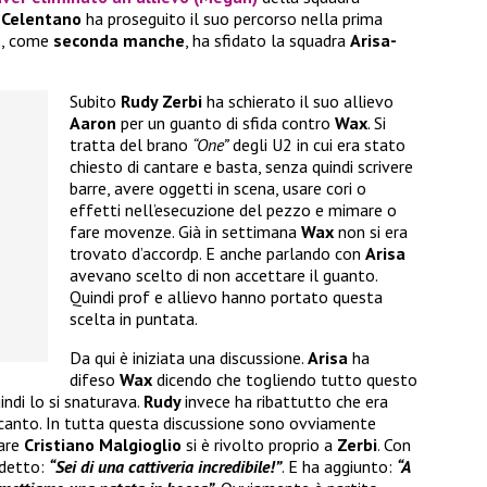
-Celentano
ha proseguito il suo percorso nella prima
sì, come
seconda manche
, ha sfidato la squadra
Arisa-
Subito
Rudy Zerbi
ha schierato il suo allievo
Aaron
per un guanto di sfida contro
Wax
. Si
tratta del brano
“One”
degli U2 in cui era stato
chiesto di cantare e basta, senza quindi scrivere
barre, avere oggetti in scena, usare cori o
effetti nell’esecuzione del pezzo e mimare o
fare movenze. Già in settimana
Wax
non si era
trovato d’accordp. E anche parlando con
Arisa
avevano scelto di non accettare il guanto.
Quindi prof e allievo hanno portato questa
scelta in puntata.
Da qui è iniziata una discussione.
Arisa
ha
difeso
Wax
dicendo che togliendo tutto questo
indi lo si snaturava.
Rudy
invece ha ribattutto che era
 canto. In tutta questa discussione sono ovviamente
lare
Cristiano Malgioglio
si è rivolto proprio a
Zerbi
. Con
 detto:
“Sei di una cattiveria incredibile!”
. E ha aggiunto:
“A