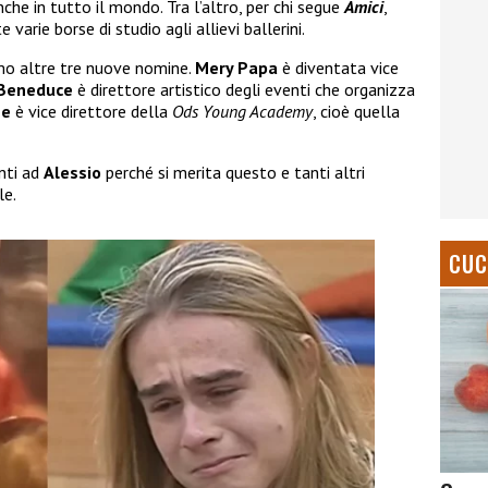
nche in tutto il mondo. Tra l’altro, per chi segue
Amici
,
arie borse di studio agli allievi ballerini.
amo altre tre nuove nomine.
Mery Papa
è diventata vice
 Beneduce
è direttore artistico degli eventi che organizza
ne
è vice direttore della
Ods Young Academy
, cioè quella
nti ad
Alessio
perché si merita questo e tanti altri
le.
CUC