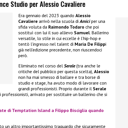
ance Studio per Alessio Cavaliere
Era gennaio del 2023 quando
Alessio
Cavaliere
arrivò nella scuola di
Amici
per una
sfida voluta da
Raimondo Todaro
che poi
sostituì con lui il suo allievo
Samuel
. Ballerino
versatile, lo stile in cui eccelle è l’hip-hop e
tentò l’ingresso nel talent di
Maria De Filipp
i
già nell’edizione precedente, non riuscendoci
però.
Eliminato nel corso del
Serale
(tra anche le
critiche del pubblico per questa scelta),
Alessio
non ha mai smesso di ballare e tra borse di
studio e stage, ha avuto modo di lavorare con
grandi professionisti. Proprio durante il
Serale
 i professionisti, arrivato per sostituire un ballerino che si
ate di Temptation Island a Filippo Bisciglia quando
to un altro importantissimo traguardo che sicuramente