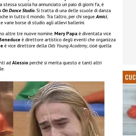
 stessa scuola ha annunciato un paio di giorni fa, è
s On Dance Studio
. Si tratta di una delle scuole di danza
nche in tutto il mondo. Tra l’altro, per chi segue
Amici
,
arie borse di studio agli allievi ballerini.
amo altre tre nuove nomine.
Mery Papa
è diventata vice
 Beneduce
è direttore artistico degli eventi che organizza
ne
è vice direttore della
Ods Young Academy
, cioè quella
nti ad
Alessio
perché si merita questo e tanti altri
le.
CUC