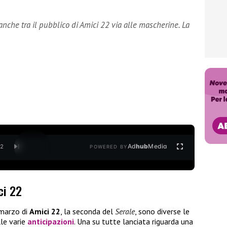
nche tra il pubblico di Amici 22 via alle mascherine. La
Ad
hub
Media
/
2
POWERED BY
ci 22
 marzo di
Amici 22
, la seconda del
Serale
, sono diverse le
le varie
anticipazioni
. Una su tutte lanciata riguarda una