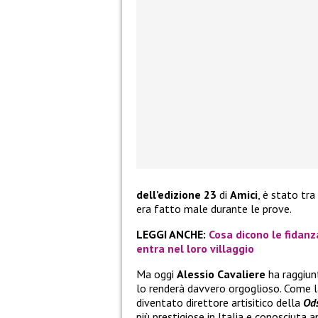
dell’edizione 23
di
Amici
, è stato tra
era fatto male durante le prove.
LEGGI ANCHE:
Cosa dicono le fidanz
entra nel loro villaggio
Ma oggi
Alessio Cavaliere
ha raggiun
lo renderà davvero orgoglioso. Come la
diventato direttore artisitico della
Od
più prestigiose in Italia e conosciuta a