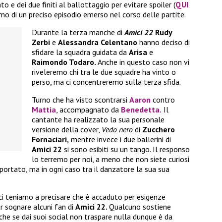
o e dei due finiti al ballottaggio per evitare spoiler (
QUI
iamo di un preciso episodio emerso nel corso delle partite.
Durante la terza manche di
Amici 22
Rudy
Zerbi
e
Alessandra Celentano
hanno deciso di
sfidare la squadra guidata da
Arisa
e
Raimondo Todaro.
Anche in questo caso non vi
riveleremo chi tra le due squadre ha vinto o
perso, ma ci concentreremo sulla terza sfida.
Turno che ha visto scontrarsi
Aaron
contro
Mattia
, accompagnato da
Benedetta
.
Il
cantante ha realizzato la sua personale
versione della cover,
Vedo nero
di
Zucchero
Fornaciari,
mentre invece i due ballerini di
Amici 22
si sono esibiti su un tango. Il responso
lo terremo per noi, a meno che non siete curiosi
portato, ma in ogni caso tra il danzatore la sua sua
 ci teniamo a precisare che è accaduto per esigenze
r sognare alcuni fan di
Amici 22.
Qualcuno sostiene
che se dai suoi social non traspare nulla dunque è da