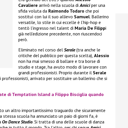
Cavaliere
arrivò nella scuola di
Amici
per una
sfida voluta da
Raimondo Todaro
che poi
sostituì con lui il suo allievo
Samuel
. Ballerino
versatile, lo stile in cui eccelle è l’hip-hop e
tentò l’ingresso nel talent di
Maria De Filipp
i
già nell’edizione precedente, non riuscendoci
però.
Eliminato nel corso del
Serale
(tra anche le
critiche del pubblico per questa scelta),
Alessio
non ha mai smesso di ballare e tra borse di
studio e stage, ha avuto modo di lavorare con
grandi professionisti. Proprio durante il
Serale
 i professionisti, arrivato per sostituire un ballerino che si
ate di Temptation Island a Filippo Bisciglia quando
to un altro importantissimo traguardo che sicuramente
 stessa scuola ha annunciato un paio di giorni fa, è
s On Dance Studio
. Si tratta di una delle scuole di danza
nche in tutto il mondo. Tra l’altro, per chi segue
Amici
,