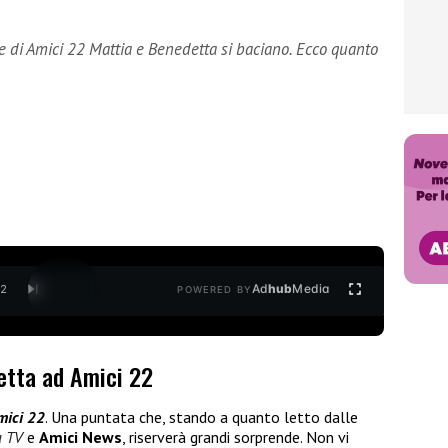
e di Amici 22 Mattia e Benedetta si baciano. Ecco quanto
Ad
hub
Media
/
2
POWERED BY
detta ad Amici 22
ici 22
. Una puntata che, stando a quanto letto dalle
a TV
e
Amici News
, riserverà grandi sorprende. Non vi