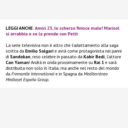
LEGGI ANCHE
:
Amici 23, lo scherzo finisce male! Marisol
si arrabbia e se la prende con Petit
La serie televisiva non è altro che l’adattamento alla saga
scritta da
Emilio Salgari
e avrà come protagonista nei panni
di
Sandokan
, reso celebre in passato da
Kabir Bedi
, l’attore
Can Yaman
! Andrà in onda prossimamente su
Rai 1
e sarà
distribuita non solo in Italia, ma anche nel resto del mondo
da
Fremantle International
e in Spagna da
Mediterráneo
Mediaset España Group.