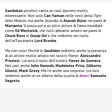
Sandokan
peraltro vanta un cast davvero molto
interessante. Non solo
Can Yaman
nelle vesti della
Tigre
della Malesia
, ma anche l’esordio di
Alanah Bloor
nei panni di
Marianna
. Si passa poi a un altro attore di fama mondiale
come
Ed Westwick,
che tutti abbiamo amato nei panni di
Chuck Bass
in
Gossip Girl
e che vedremo nel ruolo
dell’affascinante
Lord Brooke.
Ma non solo! Perché in
Sandokan
vedremo anche la presenza
di un attore molto amato nel nostro Paese:
Alessandro
Preziosi.
Lui avrà il ruolo dell’iconico
Yanez de Gomera
.
Nel cast anche
John Hannah, Madeleine Price, Gilberto
Gliozzi, Mark Grosy
. Ma c’è anche una sorpresa: tra loro
vedremo anche un ex allievo della scuola di
Amici
: Samuele
Segreto.