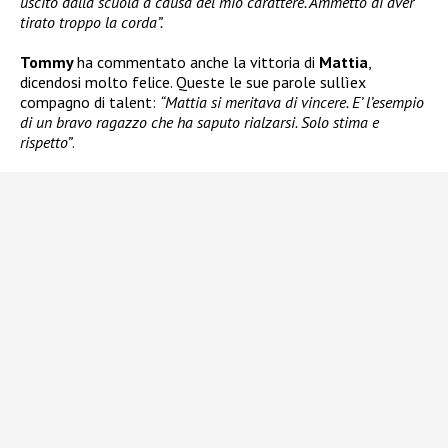
uscito dalla scuola a causa del mio carattere. Ammetto di aver
tirato troppo la corda”.
Tommy
ha commentato anche la vittoria di
Mattia
,
dicendosi molto felice. Queste le sue parole sullìex
compagno di talent:
“Mattia si meritava di vincere. E’ l’esempio
di un bravo ragazzo che ha saputo rialzarsi. Solo stima e
rispetto”
.