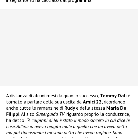
insegnante lo ha cacciato dal programma.
A distanza di alcuni mesi da quanto successo,
Tommy Dali
è
tornato a parlare della sua uscita da
Amici 22
, ricordando
anche tutte le ramanzine di
Rudy
e della stessa
Maria De
Filippi
. Al sito
Superguida TV
, riguardo proprio la conduttrice,
ha detto:
“A colpirmi di lei è stato il modo sincero in cui dice le
cose. All’inizio avevo reagito male a quello che mi aveva detto
ma poi ripensandoci mi sono detto che aveva ragione. Sono