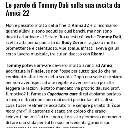
Le parole di Tommy Dali sulla sua uscita da
Amici 22
Non è passato molto dalla fine di
Amici 22
e ci ricordiamo
quanti allievi si sono seduti su quei banchi, ma non sono
riusciti ad arrivare al Serale. Tra questi c’è anche
Tommy Dali
,
scelto alla prima puntata da
Rudy Zerbi
e ragazzo molto
promettente e talentuoso. Alle spalle, infatti, aveva già un
certo lavoro musicale, tra cui un duetto con
Rkomi
.
Tommy
poteva arrivare davvero molto avanti ad
Amici
,
addirittura in
Finale
, se non fosse per tutto quello che ha
combinato all’interno della scuola. Dopo una serie di richiami
per non aver rispettato le regole e aver preso un po’ alla
leggera le lezioni, è stato mandato via proprio dal suo prof.
Il motivo? Il famoso
Capodanno-gate
di cui abbiamo parlato
a lungo e di cui non sono mai usciti particolari ufficiali su
cosa fosse realmente accaduto. Si è sempre parlato di
“cose
moto gravi”
. Il cantante è stato tra coloro che erano
coinvolti nel misfatto e non gli è stato permesso nemmeno
di fare una sfida per tutti i suoi precedenti. Quindi il suo