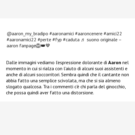
@aaron_my_bradipo
#aaronamici
#aaroncenere
#amici22
#aaronamici22
#perte
#fyp
#caduta
♬ suono originale –
aaron fanpage🦁👑🤎
Dalle immagini vediamo l’espressione dolorante di
Aaron
nel
momento in cui si rialza con l’aiuto di alcuni suoi assistenti e
anche di alcuni soccorritori. Sembra quindi che il cantante non
abbia fatto una semplice scivolata, ma che si sia almeno
slogato qualcosa. Tra i commenti c’è chi parla del ginocchio,
che possa quindi aver fatto una distorsione.