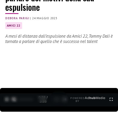
espulsione
DEBORA PARIGI
|
24 MAGGIO 2023
AMICI 22
A mesi di distanza dall’espulsione da Amici 22, Tommy Dali è
tornato a parlare di quello che è successo nel talent
0:30 /
Ad
hub
Media
POWERED
1
/
2
3:35
BY