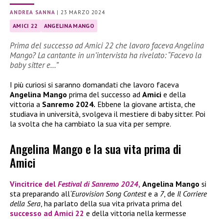
ANDREA SANNA
|
23 MARZO 2024
AMICI 22
ANGELINA MANGO
Prima del successo ad Amici 22 che lavoro faceva Angelina
Mango? La cantante in un’intervista ha rivelato: “Facevo la
baby sitter e…”
I più curiosi si saranno domandati che lavoro faceva
Angelina Mango
prima del successo ad
Amici
e della
vittoria a
Sanremo 2024.
Ebbene la giovane artista, che
studiava in università, svolgeva il mestiere di baby sitter. Poi
la svolta che ha cambiato la sua vita per sempre.
Angelina Mango e la sua vita prima di
Amici
Vincitrice del
Festival di Sanremo 2024
,
Angelina Mango
si
sta preparando all
‘Eurovision Song Contest
e a
7
, de
Il Corriere
della Sera
, ha parlato della sua vita privata prima del
successo ad
Amici 22
e della vittoria nella kermesse