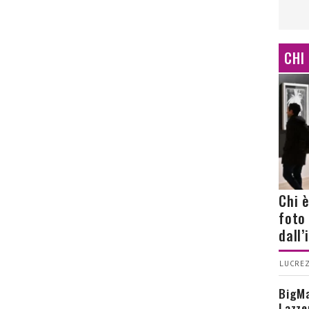
CHI
Chi 
foto
dall
LUCREZ
BigMa
Lazze