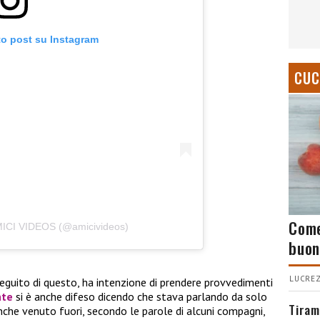
to post su Instagram
CUC
Come
AMICI VIDEOS (@amicivideos)
buon
LUCREZ
seguito di questo, ha intenzione di prendere provvedimenti
nte
si è anche difeso dicendo che stava parlando da solo
Tiram
nche venuto fuori, secondo le parole di alcuni compagni,