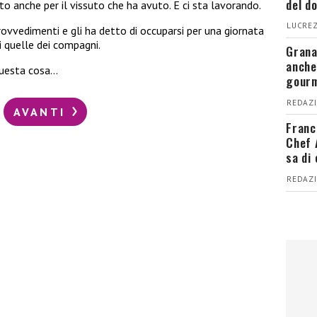
del d
to anche per il vissuto che ha avuto. E ci sta lavorando.
LUCREZ
rovvedimenti e gli ha detto di occuparsi per una giornata
di quelle dei compagni.
Grana
anche
 questa cosa…
gour
REDAZI
AVANTI
Franc
Chef 
sa di
REDAZI