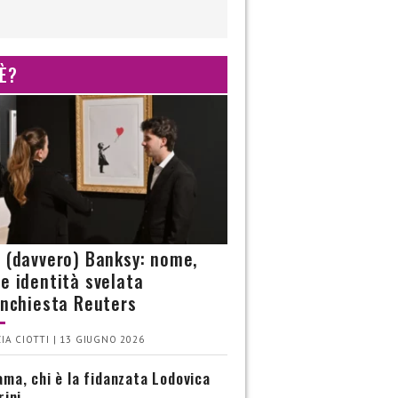
 È?
è (davvero) Banksy: nome,
 e identità svelata
’inchiesta Reuters
IA CIOTTI | 13 GIUGNO 2026
ma, chi è la fidanzata Lodovica
rini