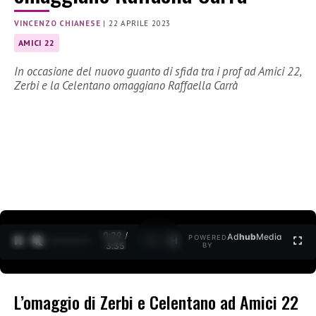
VINCENZO CHIANESE
|
22 APRILE 2023
AMICI 22
In occasione del nuovo guanto di sfida tra i prof ad Amici 22,
Zerbi e la Celentano omaggiano Raffaella Carrà
0:30 /
Ad
hub
Media
POWERED
1
/
2
3:35
BY
L’omaggio di Zerbi e Celentano ad Amici 22