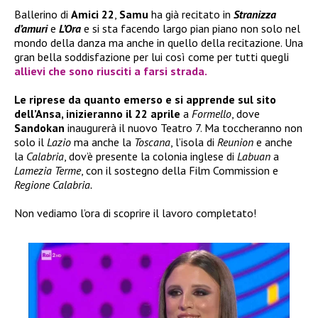
Ballerino di
Amici 22
,
Samu
ha già recitato in
Stranizza
d’amuri
e
L’Ora
e si sta facendo largo pian piano non solo nel
mondo della danza ma anche in quello della recitazione. Una
gran bella soddisfazione per lui così come per tutti quegli
allievi che sono riusciti a farsi strada.
Le riprese da quanto emerso e si apprende sul sito
dell’Ansa, inizieranno il 22 aprile
a
Formello
, dove
Sandokan
inaugurerà il nuovo Teatro 7. Ma toccheranno non
solo il
Lazio
ma anche la
Toscana
, l’isola di
Reunion
e anche
la
Calabria
, dov’è presente la colonia inglese di
Labuan
a
Lamezia Terme
, con il sostegno della Film Commission e
Regione Calabria.
Non vediamo l’ora di scoprire il lavoro completato!