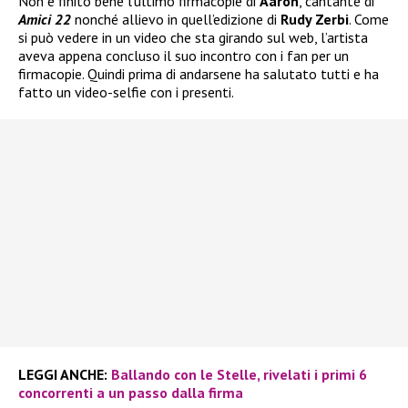
Non è finito bene l’ultimo firmacopie di
Aaron
, cantante di
Amici 22
nonché allievo in quell’edizione di
Rudy Zerbi
. Come
si può vedere in un video che sta girando sul web, l’artista
aveva appena concluso il suo incontro con i fan per un
firmacopie. Quindi prima di andarsene ha salutato tutti e ha
fatto un video-selfie con i presenti.
LEGGI ANCHE:
Ballando con le Stelle, rivelati i primi 6
concorrenti a un passo dalla firma