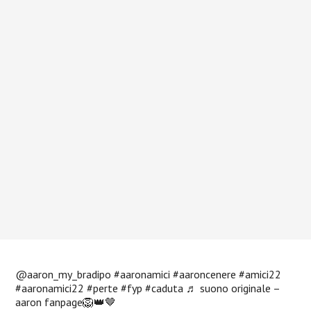
@aaron_my_bradipo
#aaronamici
#aaroncenere
#amici22
#aaronamici22
#perte
#fyp
#caduta
♬ suono originale –
aaron fanpage🦁👑🤎