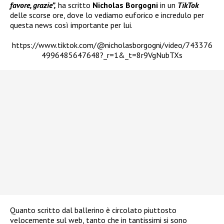
favore, grazie”,
ha scritto
Nicholas Borgogni
in un
TikTok
delle scorse ore, dove lo vediamo euforico e incredulo per
questa news così importante per lui.
https://www.tiktok.com/@nicholasborgogni/video/743376
4996485647648?_r=1&_t=8r9VgNubTXs
Quanto scritto dal ballerino è circolato piuttosto
velocemente sul web, tanto che in tantissimi si sono