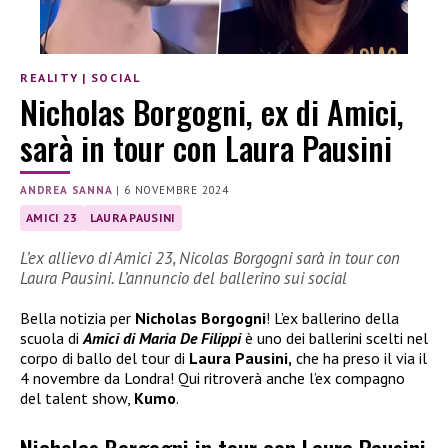
REALITY
|
SOCIAL
Nicholas Borgogni, ex di Amici,
sarà in tour con Laura Pausini
ANDREA SANNA
|
6 NOVEMBRE 2024
AMICI 23
LAURA PAUSINI
L’ex allievo di Amici 23, Nicolas Borgogni sarà in tour con
Laura Pausini. L’annuncio del ballerino sui social
Bella notizia per
Nicholas Borgogni
! L’ex ballerino della
scuola di
Amici di Maria De Filippi
è uno dei ballerini scelti nel
corpo di ballo del tour di
Laura Pausini,
che ha preso il via il
4 novembre da Londra! Qui ritroverà anche l’ex compagno
del talent show,
Kumo
.