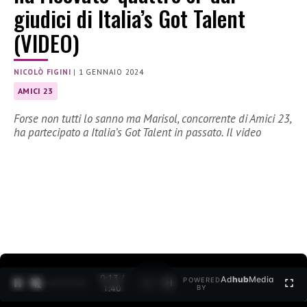
giudici di Italia’s Got Talent
(VIDEO)
NICOLÒ FIGINI
|
1 GENNAIO 2024
AMICI 23
Forse non tutti lo sanno ma Marisol, concorrente di Amici 23,
ha partecipato a Italia’s Got Talent in passato. Il video
0:15 /
Ad
hub
Media
POWERED
1
/
2
1:40
BY