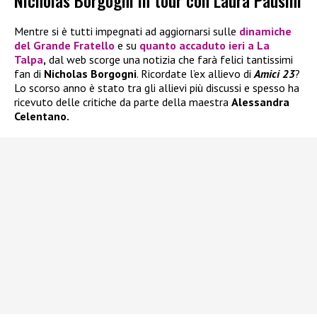
Nicholas Borgogni in tour con Laura Pausini
Mentre si è tutti impegnati ad aggiornarsi sulle
dinamiche
del
Grande Fratello
e su
quanto accaduto ieri a
La
Talpa
,
dal web scorge una notizia che farà felici tantissimi
fan di
Nicholas Borgogni
. Ricordate l’ex allievo di
Amici 23
?
Lo scorso anno è stato tra gli allievi più discussi e spesso ha
ricevuto delle critiche da parte della maestra
Alessandra
Celentano.