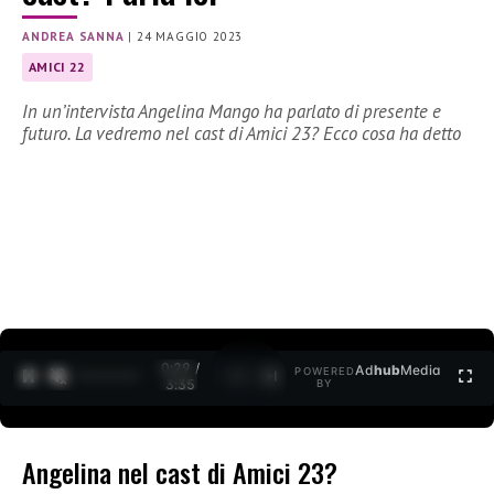
ANDREA SANNA
|
24 MAGGIO 2023
AMICI 22
In un’intervista Angelina Mango ha parlato di presente e
futuro. La vedremo nel cast di Amici 23? Ecco cosa ha detto
0:30 /
Ad
hub
Media
POWERED
1
/
2
3:35
BY
Angelina nel cast di Amici 23?