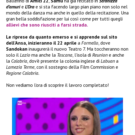
Ballerino di
Amici 22
,
Samu
ha già recitato in
Stranizza
d’amuri
e
L’Ora
e si sta facendo largo pian piano non solo nel
mondo della danza ma anche in quello della recitazione. Una
gran bella soddisfazione per lui così come per tutti quegli
allievi che sono riusciti a farsi strada.
Le riprese da quanto emerso e si apprende sul sito
dell’Ansa, inizieranno il 22 aprile
a
Formello
, dove
Sandokan
inaugurerà il nuovo Teatro 7. Ma toccheranno non
solo il
Lazio
ma anche la
Toscana
, l’isola di
Reunion
e anche
la
Calabria
, dov’è presente la colonia inglese di
Labuan
a
Lamezia Terme
, con il sostegno della Film Commission e
Regione Calabria.
Non vediamo l’ora di scoprire il lavoro completato!