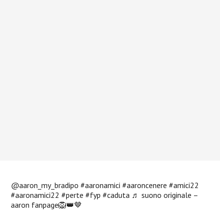
@aaron_my_bradipo
#aaronamici
#aaroncenere
#amici22
#aaronamici22
#perte
#fyp
#caduta
♬ suono originale –
aaron fanpage🦁👑🤎