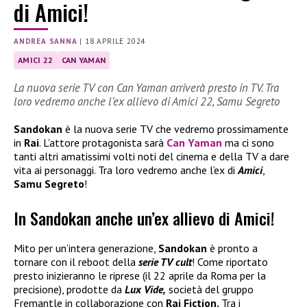
di Amici!
ANDREA SANNA
|
18 APRILE 2024
AMICI 22
CAN YAMAN
La nuova serie TV con Can Yaman arriverà presto in TV. Tra
loro vedremo anche l’ex allievo di Amici 22, Samu Segreto
Sandokan
è la nuova serie TV che vedremo prossimamente
in
Rai
. L’attore protagonista sarà
Can Yaman
ma ci sono
tanti altri amatissimi volti noti del cinema e della TV a dare
vita ai personaggi. Tra loro vedremo anche l’ex di
Amici
,
Samu Segreto
!
In Sandokan anche un’ex allievo di Amici!
Mito per un’intera generazione,
Sandokan
è pronto a
tornare con il reboot della
serie TV cult
! Come riportato
presto inizieranno le riprese (il 22 aprile da Roma per la
precisione), prodotte da
Lux Vide,
società del gruppo
Fremantle in collaborazione con
Rai Fiction.
Tra i