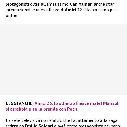
protagonisti oltre all’amatissimo
Can Yaman
anche star
internazionali e un’ex allievo di
Amici 22.
Ma partiamo per
ordine!
LEGGI ANCHE
:
Amici 23, lo scherzo finisce male! Marisol
si arrabbia e se la prende con Petit
La serie televisiva non è altro che l’adattamento alla saga
scritta da
Emilio Salgari
e avrà come protagonista nei panni