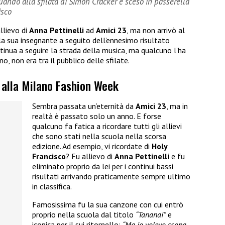
ndo alla sfilata di Simon Cracker è sceso in passerella
isco
llievo di
Anna Pettinelli
ad
Amici 23
, ma non arrivò al
la sua insegnante a seguito dell’ennesimo risultato
ontinua a seguire la strada della musica, ma qualcuno l’ha
no, non era tra il pubblico delle sfilate.
o alla Milano Fashion Week
Sembra passata un’eternità da
Amici 23
, ma in
realtà è passato solo un anno. E forse
qualcuno fa fatica a ricordare tutti gli allievi
che sono stati nella scuola nella scorsa
edizione. Ad esempio, vi ricordate di
Holy
Francisco
? Fu allievo di
Anna Pettinelli
e fu
eliminato proprio da lei per i continui bassi
risultati arrivando praticamente sempre ultimo
in classifica.
Famosissima fu la sua canzone con cui entrò
proprio nella scuola dal titolo
“Tananai”
e
iconica per il sui ritornello:
“Ma io volevo scopa-