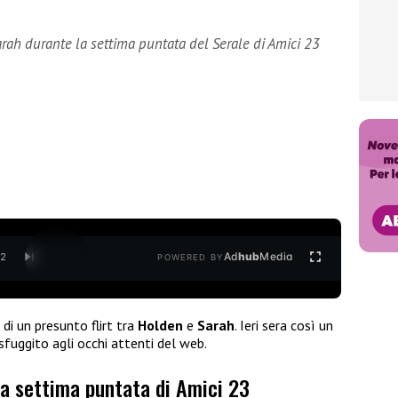
arah durante la settima puntata del Serale di Amici 23
Ad
hub
Media
/
2
POWERED BY
i un presunto flirt tra
Holden
e
Sarah
. Ieri sera così un
fuggito agli occhi attenti del web.
la settima puntata di Amici 23