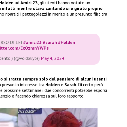
Holden
ad
Amici 23
, gli utenti hanno notato un
a infatti mentre stava cantando si è girato proprio
o ripartiti i pettegolezzi in merito a un presunto flirt tra
ERSO DI LEI
#amici23
#sarah
#Holden
witter.com/ExOzmnYWPs
ccento;) (@voidbliyte)
May 4, 2024
 si tratta sempre solo del pensiero di alcuni utenti
un presunto interesse tra
Holden
e
Sarah
. Di certo però
le prossime settimane i due concorrenti potrebbe esporsi
ilenzio e facendo chiarezza sul loro rapporto.