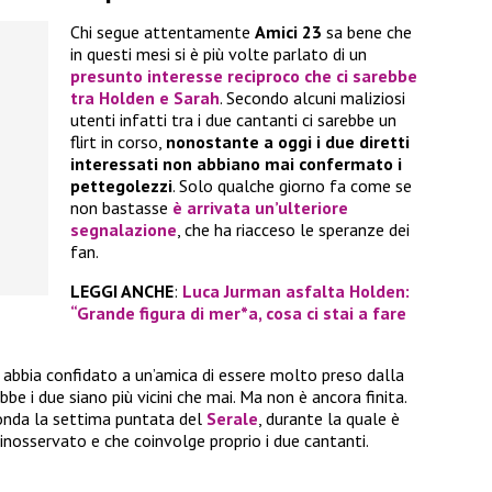
Chi segue attentamente
Amici 23
sa bene che
in questi mesi si è più volte parlato di un
presunto interesse reciproco che ci sarebbe
tra
Holden
e
Sarah
. Secondo alcuni maliziosi
utenti infatti tra i due cantanti ci sarebbe un
flirt in corso,
nonostante a oggi i due diretti
interessati non abbiano mai confermato i
pettegolezzi
. Solo qualche giorno fa come se
non bastasse
è arrivata un’ulteriore
segnalazione
, che ha riacceso le speranze dei
fan.
LEGGI ANCHE
:
Luca Jurman asfalta Holden:
“Grande figura di mer*a, cosa ci stai a fare
abbia confidato a un’amica di essere molto preso dalla
 i due siano più vicini che mai. Ma non è ancora finita.
 onda la settima puntata del
Serale
, durante la quale è
nosservato e che coinvolge proprio i due cantanti.