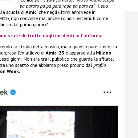
pa parara pa pa para rapa pa para ra”
. Il suo
lla scuola di
Amici
che negli ultimi anni vede in
detto, non convinse mai anche i giudici esterni. E come
bi
sin dal primo giorno?
no state distrutte dagli incidenti in California
rendo la strada della musica, ma a quanto pare si diletta
sorpresa l’ex allievo di
Amici 23
è apparso alla
Milano
esti giorni. Non era tra il pubblico che guarda le sfilate,
stra uno scatto che abbiamo preso proprio dal
profilo
ion Week.