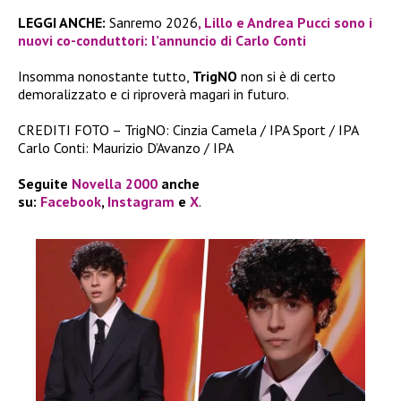
LEGGI ANCHE:
Sanremo 2026
, Lillo e Andrea Pucci sono i
nuovi co-conduttori: l’annuncio di Carlo Conti
Insomma nonostante tutto,
TrigNO
non si è di certo
demoralizzato e ci riproverà magari in futuro.
CREDITI FOTO – TrigNO: Cinzia Camela / IPA Sport / IPA
Carlo Conti: Maurizio D’Avanzo / IPA
Seguite
Novella 2000
anche
su:
Facebook
,
Instagram
e
X
.