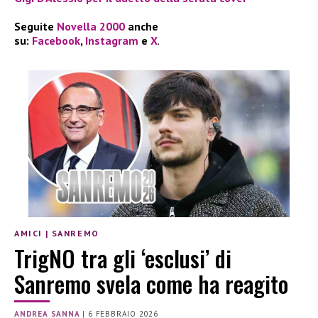
Seguite
Novella 2000
anche
su:
Facebook
,
Instagram
e
X
.
AMICI
|
SANREMO
TrigNO tra gli ‘esclusi’ di
Sanremo svela come ha reagito
ANDREA SANNA
|
6 FEBBRAIO 2026