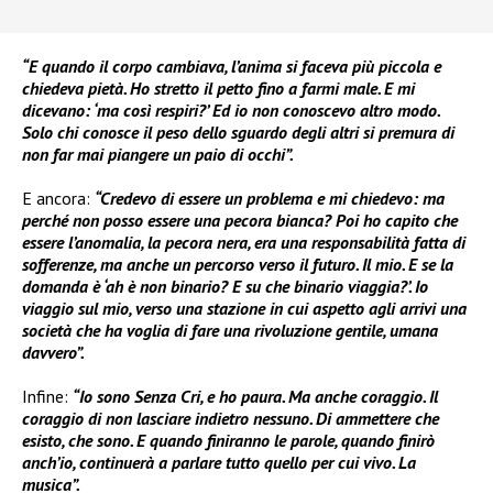
“E quando il corpo cambiava, l’anima si faceva più piccola e
chiedeva pietà. Ho stretto il petto fino a farmi male. E mi
dicevano: ‘ma così respiri?’ Ed io non conoscevo altro modo.
Solo chi conosce il peso dello sguardo degli altri si premura di
non far mai piangere un paio di occhi”.
E ancora:
“Credevo di essere un problema e mi chiedevo: ma
perché non posso essere una pecora bianca? Poi ho capito che
essere l’anomalia, la pecora nera, era una responsabilità fatta di
sofferenze, ma anche un percorso verso il futuro. Il mio. E se la
domanda è ‘ah è non binario? E su che binario viaggia?’. Io
viaggio sul mio, verso una stazione in cui aspetto agli arrivi una
società che ha voglia di fare una rivoluzione gentile, umana
davvero”.
Infine:
“Io sono Senza Cri, e ho paura. Ma anche coraggio. Il
coraggio di non lasciare indietro nessuno. Di ammettere che
esisto, che sono. E quando finiranno le parole, quando finirò
anch’io, continuerà a parlare tutto quello per cui vivo. La
musica”.