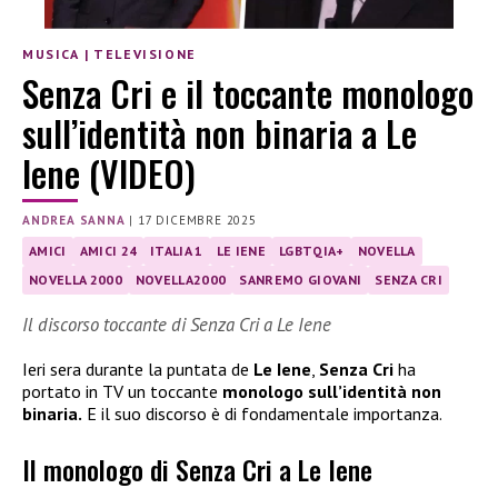
MUSICA
|
TELEVISIONE
Senza Cri e il toccante monologo
sull’identità non binaria a Le
Iene (VIDEO)
ANDREA SANNA
|
17 DICEMBRE 2025
AMICI
AMICI 24
ITALIA 1
LE IENE
LGBTQIA+
NOVELLA
NOVELLA 2000
NOVELLA2000
SANREMO GIOVANI
SENZA CRI
Il discorso toccante di Senza Cri a Le Iene
Ieri sera durante la puntata de
Le Iene
,
Senza Cri
ha
portato in TV un toccante
monologo sull’identità non
binaria.
E il suo discorso è di fondamentale importanza.
Il monologo di Senza Cri a Le Iene