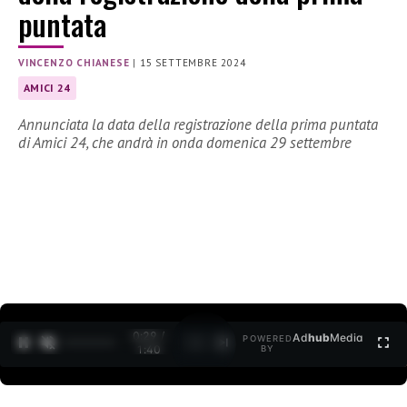
puntata
VINCENZO CHIANESE
|
15 SETTEMBRE 2024
AMICI 24
Annunciata la data della registrazione della prima puntata
di Amici 24, che andrà in onda domenica 29 settembre
0:30 /
Ad
hub
Media
POWERED
1
/
2
1:40
BY