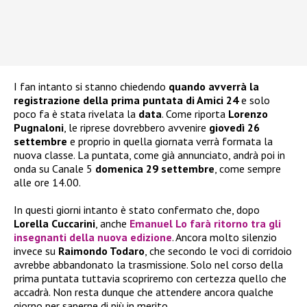
I fan intanto si stanno chiedendo
quando avverrà la
registrazione della prima puntata di Amici 24
e solo
poco fa è stata rivelata la
data
. Come riporta
Lorenzo
Pugnaloni
, le riprese dovrebbero avvenire
giovedì 26
settembre
e proprio in quella giornata verrà formata la
nuova classe. La puntata, come già annunciato, andrà poi in
onda su Canale 5
domenica 29 settembre
, come sempre
alle ore 14.00.
In questi giorni intanto è stato confermato che, dopo
Lorella Cuccarini
, anche
Emanuel Lo
farà ritorno tra gli
insegnanti della nuova edizione
. Ancora molto silenzio
invece su
Raimondo Todaro
, che secondo le voci di corridoio
avrebbe abbandonato la trasmissione. Solo nel corso della
prima puntata tuttavia scopriremo con certezza quello che
accadrà. Non resta dunque che attendere ancora qualche
giorno per saperne di più in merito.