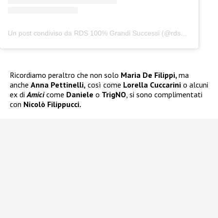
Un post condiviso da RDS 100% Grandi Successi (@rds_official)
Ricordiamo peraltro che non solo
Maria De Filippi,
ma
anche
Anna Pettinelli,
così come
Lorella Cuccarini
o alcuni
ex di
Amici
come
Daniele
o
TrigNO
, si sono complimentati
con
Nicolò Filippucci.