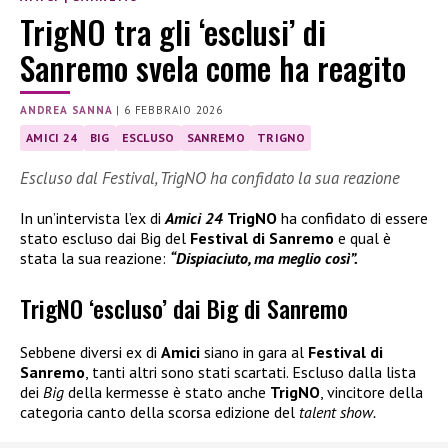
TrigNO tra gli ‘esclusi’ di
Sanremo svela come ha reagito
ANDREA SANNA
|
6 FEBBRAIO 2026
AMICI 24
BIG
ESCLUSO
SANREMO
TRIGNO
Escluso dal Festival, TrigNO ha confidato la sua reazione
In un’intervista l’ex di
Amici 24
TrigNO
ha confidato di essere
stato escluso dai Big del
Festival di Sanremo
e qual è
stata la sua reazione:
“Dispiaciuto, ma meglio così”.
TrigNO ‘escluso’ dai Big di Sanremo
Sebbene diversi ex di
Amici
siano in gara al
Festival di
Sanremo
, tanti altri sono stati scartati. Escluso dalla lista
dei
Big
della kermesse è stato anche
TrigNO
, vincitore della
categoria canto della scorsa edizione del
talent show.