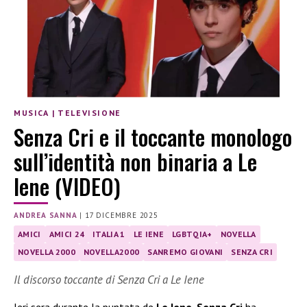
MUSICA
|
TELEVISIONE
Senza Cri e il toccante monologo
sull’identità non binaria a Le
Iene (VIDEO)
ANDREA SANNA
|
17 DICEMBRE 2025
AMICI
AMICI 24
ITALIA 1
LE IENE
LGBTQIA+
NOVELLA
NOVELLA 2000
NOVELLA2000
SANREMO GIOVANI
SENZA CRI
Il discorso toccante di Senza Cri a Le Iene
Ieri sera durante la puntata de
Le Iene
,
Senza Cri
ha