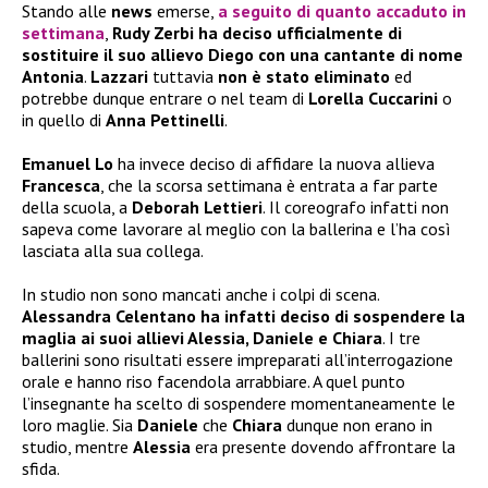
Stando alle
news
emerse,
a seguito di quanto accaduto in
settimana
,
Rudy Zerbi ha deciso ufficialmente di
sostituire il suo allievo Diego con una cantante di nome
Antonia
.
Lazzari
tuttavia
non è stato eliminato
ed
potrebbe dunque entrare o nel team di
Lorella Cuccarini
o
in quello di
Anna Pettinelli
.
Emanuel Lo
ha invece deciso di affidare la nuova allieva
Francesca
, che la scorsa settimana è entrata a far parte
della scuola, a
Deborah Lettieri
. Il coreografo infatti non
sapeva come lavorare al meglio con la ballerina e l’ha così
lasciata alla sua collega.
In studio non sono mancati anche i colpi di scena.
Alessandra Celentano ha infatti deciso di sospendere la
maglia ai suoi allievi Alessia, Daniele e Chiara
. I tre
ballerini sono risultati essere impreparati all’interrogazione
orale e hanno riso facendola arrabbiare. A quel punto
l’insegnante ha scelto di sospendere momentaneamente le
loro maglie. Sia
Daniele
che
Chiara
dunque non erano in
studio, mentre
Alessia
era presente dovendo affrontare la
sfida.