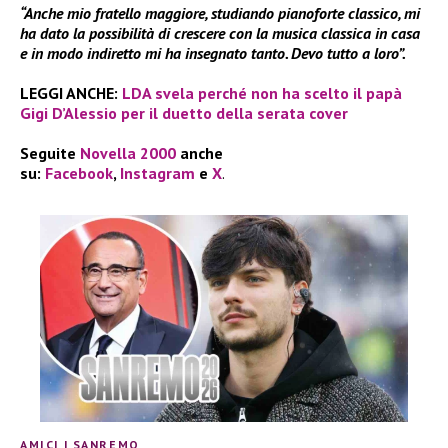
“Anche mio fratello maggiore, studiando pianoforte classico, mi
ha dato la possibilità di crescere con la musica classica in casa
e in modo indiretto mi ha insegnato tanto. Devo tutto a loro”.
LEGGI ANCHE:
LDA svela perché non ha scelto il papà
Gigi D’Alessio per il duetto della serata cover
Seguite
Novella 2000
anche
su:
Facebook
,
Instagram
e
X
.
AMICI
|
SANREMO