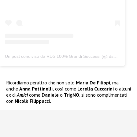
Un post condiviso da RDS 100% Grandi Successi (@rds_official)
Ricordiamo peraltro che non solo
Maria De Filippi,
ma
anche
Anna Pettinelli,
così come
Lorella Cuccarini
o alcuni
ex di
Amici
come
Daniele
o
TrigNO
, si sono complimentati
con
Nicolò Filippucci.