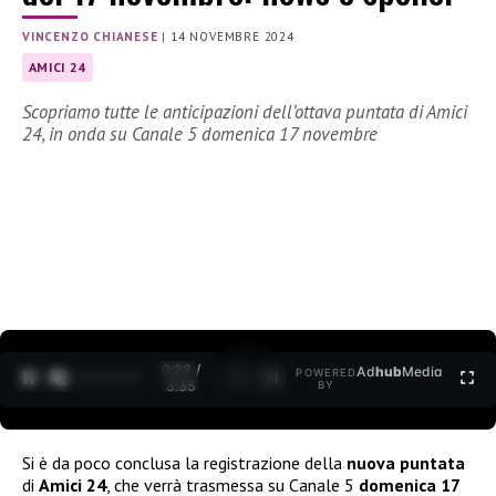
VINCENZO CHIANESE
|
14 NOVEMBRE 2024
AMICI 24
Scopriamo tutte le anticipazioni dell’ottava puntata di Amici
24, in onda su Canale 5 domenica 17 novembre
0:30 /
Ad
hub
Media
POWERED
1
/
2
3:35
BY
Si è da poco conclusa la registrazione della
nuova puntata
di
Amici 24
, che verrà trasmessa su Canale 5
domenica 17