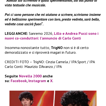
“
Adesso sto scrivendo e quasi sperimentando, sia dal punto di
vista testuale che musicale.
Poi ci sono persone che mi aiutano a scrivere, scriviamo insieme
ed è bellissimo sperimentare con loro, presto vedrete, sarà bello,
vedrete cosa uscirà fuori
“.
LEGGI ANCHE:
Sanremo 2026
, Lillo e Andrea Pucci sono i
nuovi co-conduttori: l’annuncio di Carlo Conti
Insomma nonostante tutto,
TrigNO
non si è di certo
demoralizzato e ci riproverà magari in futuro.
CREDITI FOTO – TrigNO: Cinzia Camela / IPA Sport / IPA
Carlo Conti: Maurizio D’Avanzo / IPA
Seguite
Novella 2000
anche
su:
Facebook
,
Instagram
e
X
.