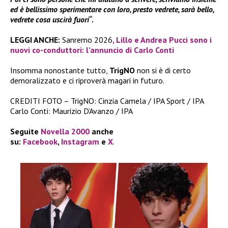
ed è bellissimo sperimentare con loro, presto vedrete, sarà bello,
vedrete cosa uscirà fuori
“.
LEGGI ANCHE:
Sanremo 2026
, Lillo e Andrea Pucci sono i
nuovi co-conduttori: l’annuncio di Carlo Conti
Insomma nonostante tutto,
TrigNO
non si è di certo
demoralizzato e ci riproverà magari in futuro.
CREDITI FOTO – TrigNO: Cinzia Camela / IPA Sport / IPA
Carlo Conti: Maurizio D’Avanzo / IPA
Seguite
Novella 2000
anche
su:
Facebook
,
Instagram
e
X
.