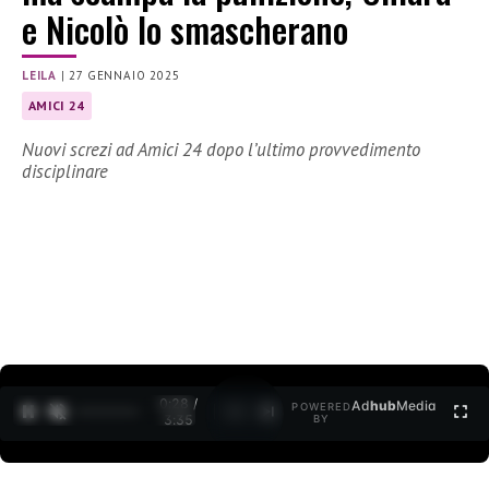
e Nicolò lo smascherano
LEILA
|
27 GENNAIO 2025
AMICI 24
Nuovi screzi ad Amici 24 dopo l’ultimo provvedimento
disciplinare
0:30 /
Ad
hub
Media
POWERED
1
/
2
3:35
BY