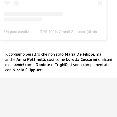
Un post condiviso da RDS 100% Grandi Successi (@rds_official)
Ricordiamo peraltro che non solo
Maria De Filippi,
ma
anche
Anna Pettinelli,
così come
Lorella Cuccarini
o alcuni
ex di
Amici
come
Daniele
o
TrigNO
, si sono complimentati
con
Nicolò Filippucci.