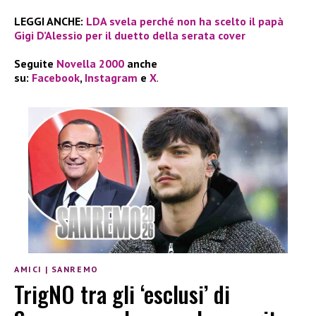
LEGGI ANCHE:
LDA svela perché non ha scelto il papà
Gigi D’Alessio per il duetto della serata cover
Seguite
Novella 2000
anche
su:
Facebook
,
Instagram
e
X
.
AMICI
|
SANREMO
TrigNO tra gli ‘esclusi’ di