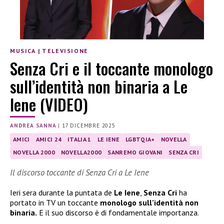
MUSICA
|
TELEVISIONE
Senza Cri e il toccante monologo
sull’identità non binaria a Le
Iene (VIDEO)
ANDREA SANNA
|
17 DICEMBRE 2025
AMICI
AMICI 24
ITALIA 1
LE IENE
LGBTQIA+
NOVELLA
NOVELLA 2000
NOVELLA2000
SANREMO GIOVANI
SENZA CRI
Il discorso toccante di Senza Cri a Le Iene
Ieri sera durante la puntata de
Le Iene
,
Senza Cri
ha
portato in TV un toccante
monologo sull’identità non
binaria.
E il suo discorso è di fondamentale importanza.