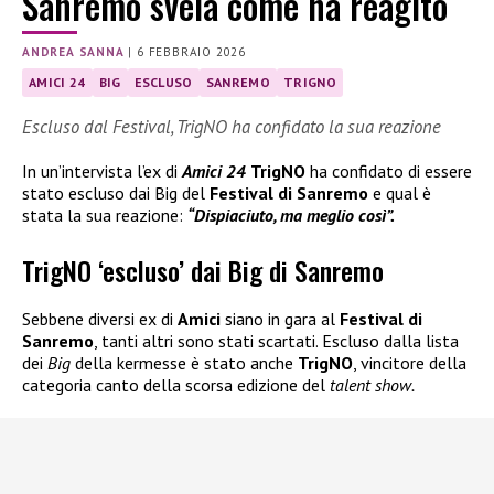
Sanremo svela come ha reagito
ANDREA SANNA
|
6 FEBBRAIO 2026
AMICI 24
BIG
ESCLUSO
SANREMO
TRIGNO
Escluso dal Festival, TrigNO ha confidato la sua reazione
In un’intervista l’ex di
Amici 24
TrigNO
ha confidato di essere
stato escluso dai Big del
Festival di Sanremo
e qual è
stata la sua reazione:
“Dispiaciuto, ma meglio così”.
TrigNO ‘escluso’ dai Big di Sanremo
Sebbene diversi ex di
Amici
siano in gara al
Festival di
Sanremo
, tanti altri sono stati scartati. Escluso dalla lista
dei
Big
della kermesse è stato anche
TrigNO
, vincitore della
categoria canto della scorsa edizione del
talent show.