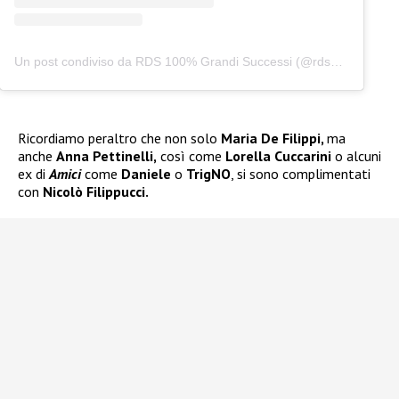
Un post condiviso da RDS 100% Grandi Successi (@rds_official)
Ricordiamo peraltro che non solo
Maria De Filippi,
ma
anche
Anna Pettinelli,
così come
Lorella Cuccarini
o alcuni
ex di
Amici
come
Daniele
o
TrigNO
, si sono complimentati
con
Nicolò Filippucci.