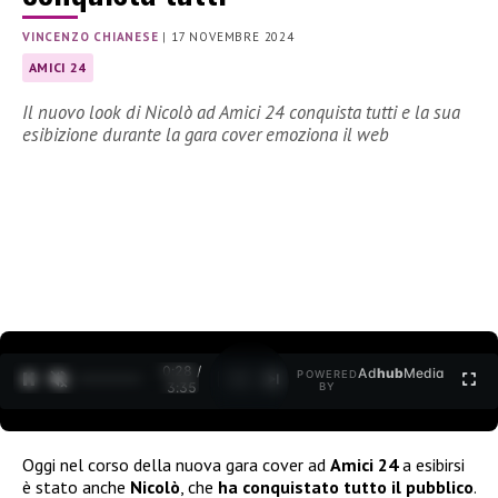
VINCENZO CHIANESE
|
17 NOVEMBRE 2024
AMICI 24
Il nuovo look di Nicolò ad Amici 24 conquista tutti e la sua
esibizione durante la gara cover emoziona il web
0:30 /
Ad
hub
Media
POWERED
1
/
2
3:35
BY
Oggi nel corso della nuova gara cover ad
Amici 24
a esibirsi
è stato anche
Nicolò
, che
ha conquistato tutto il pubblico
.