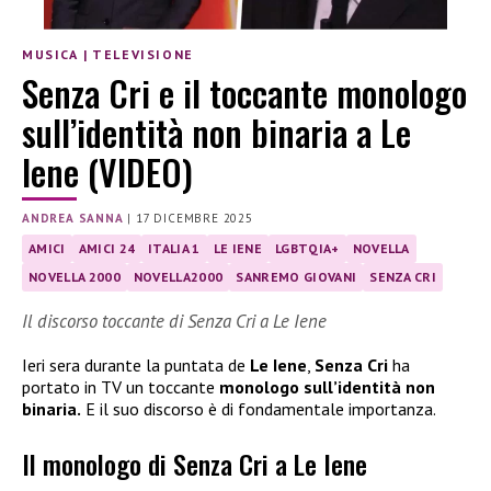
MUSICA
|
TELEVISIONE
Senza Cri e il toccante monologo
sull’identità non binaria a Le
Iene (VIDEO)
ANDREA SANNA
|
17 DICEMBRE 2025
AMICI
AMICI 24
ITALIA 1
LE IENE
LGBTQIA+
NOVELLA
NOVELLA 2000
NOVELLA2000
SANREMO GIOVANI
SENZA CRI
Il discorso toccante di Senza Cri a Le Iene
Ieri sera durante la puntata de
Le Iene
,
Senza Cri
ha
portato in TV un toccante
monologo sull’identità non
binaria.
E il suo discorso è di fondamentale importanza.
Il monologo di Senza Cri a Le Iene