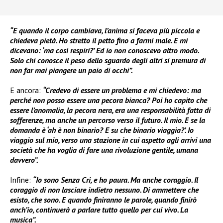
“E quando il corpo cambiava, l’anima si faceva più piccola e
chiedeva pietà. Ho stretto il petto fino a farmi male. E mi
dicevano: ‘ma così respiri?’ Ed io non conoscevo altro modo.
Solo chi conosce il peso dello sguardo degli altri si premura di
non far mai piangere un paio di occhi”.
E ancora:
“Credevo di essere un problema e mi chiedevo: ma
perché non posso essere una pecora bianca? Poi ho capito che
essere l’anomalia, la pecora nera, era una responsabilità fatta di
sofferenze, ma anche un percorso verso il futuro. Il mio. E se la
domanda è ‘ah è non binario? E su che binario viaggia?’. Io
viaggio sul mio, verso una stazione in cui aspetto agli arrivi una
società che ha voglia di fare una rivoluzione gentile, umana
davvero”.
Infine:
“Io sono Senza Cri, e ho paura. Ma anche coraggio. Il
coraggio di non lasciare indietro nessuno. Di ammettere che
esisto, che sono. E quando finiranno le parole, quando finirò
anch’io, continuerà a parlare tutto quello per cui vivo. La
musica”.