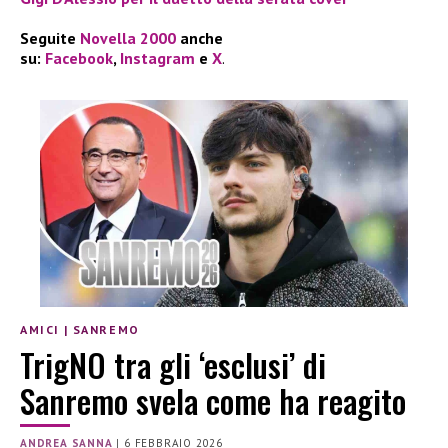
Seguite
Novella 2000
anche
su:
Facebook
,
Instagram
e
X
.
AMICI
|
SANREMO
TrigNO tra gli ‘esclusi’ di
Sanremo svela come ha reagito
ANDREA SANNA
|
6 FEBBRAIO 2026