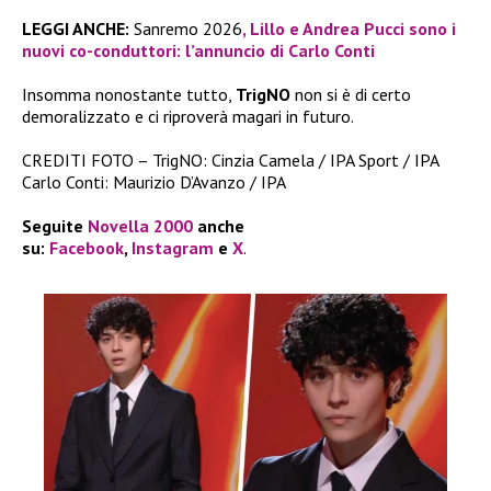
LEGGI ANCHE:
Sanremo 2026
, Lillo e Andrea Pucci sono i
nuovi co-conduttori: l’annuncio di Carlo Conti
Insomma nonostante tutto,
TrigNO
non si è di certo
demoralizzato e ci riproverà magari in futuro.
CREDITI FOTO – TrigNO: Cinzia Camela / IPA Sport / IPA
Carlo Conti: Maurizio D’Avanzo / IPA
Seguite
Novella 2000
anche
su:
Facebook
,
Instagram
e
X
.