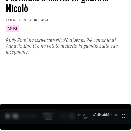
Nicolò
LEILA
|
28 OTTOBRE 2024
AMICI
Rudy Zerbi ha convocato Nicolò di Amici 24, cantante di
Anna Pettinelli, e ha voluto metterlo in guardia sulla sua
insegnante.
0:29 /
Ad
hub
Media
POWERED
1
/
2
1:40
BY