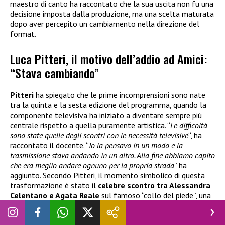
maestro di canto ha raccontato che la sua uscita non fu una
decisione imposta dalla produzione, ma una scelta maturata
dopo aver percepito un cambiamento nella direzione del
format.
Luca Pitteri, il motivo dell’addio ad Amici:
“Stava cambiando”
Pitteri
ha spiegato che le prime incomprensioni sono nate
tra la quinta e la sesta edizione del programma, quando la
componente televisiva ha iniziato a diventare sempre più
centrale rispetto a quella puramente artistica. “
Le difficoltà
sono state quelle degli scontri con le necessità televisive
“, ha
raccontato il docente. “
Io la pensavo in un modo e la
trasmissione stava andando in un altro. Alla fine abbiamo capito
che era meglio andare ognuno per la propria strada
” ha
aggiunto. Secondo Pitteri, il momento simbolico di questa
trasformazione è stato il
celebre scontro tra Alessandra
Celentano e Agata Reale
sul famoso “collo del piede”, una
vicenda rimasta nella memoria degli spettatori più
affezionati.