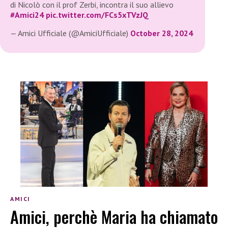
di Nicolò con il prof Zerbi, incontra il suo allievo
#Amici24
pic.twitter.com/FCs5xTVzJQ
— Amici Ufficiale (@AmiciUfficiale)
October 28, 2024
AMICI
Amici, perchè Maria ha chiamato