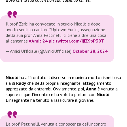
trovo che la tua coach non stia capendo chi sei.
“
Il prof Zerbi ha convocato in studio Nicolò e dopo
averlo sentito cantare “Uptown Funk”, assegnazione
della sua prof Anna Pettinelli, ci tiene a dire una cosa
al cantante
#Amici24
pic.twitter.com/IjIZ9pP30T
— Amici Ufficiale (@AmiciUfficiale)
October 28, 2024
Nicolò
ha affrontato il discorso in maniera molto rispettosa
sia di
Rudy
che della propria insegnante, atteggiamento
apprezzato da entrambi. Ovviamente, poi,
Anna
è venuta a
sapere di quell’incontro e ha voluto parlare con
Nicolò
.
L’insegnante ha tenuto a rassicurare il giovane.
La prof Pettinelli, venuta a conoscenza dell’incontro