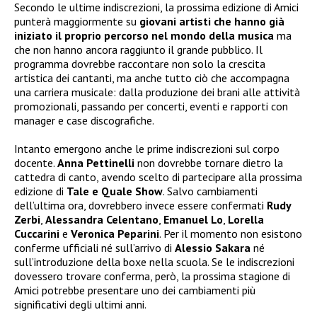
Secondo le ultime indiscrezioni, la prossima edizione di Amici
punterà maggiormente su
giovani artisti che hanno già
iniziato il proprio percorso nel mondo della musica
ma
che non hanno ancora raggiunto il grande pubblico. Il
programma dovrebbe raccontare non solo la crescita
artistica dei cantanti, ma anche tutto ciò che accompagna
una carriera musicale: dalla produzione dei brani alle attività
promozionali, passando per concerti, eventi e rapporti con
manager e case discografiche.
Intanto emergono anche le prime indiscrezioni sul corpo
docente.
Anna Pettinelli
non dovrebbe tornare dietro la
cattedra di canto, avendo scelto di partecipare alla prossima
edizione di
Tale e Quale Show
. Salvo cambiamenti
dell’ultima ora, dovrebbero invece essere confermati
Rudy
Zerbi
,
Alessandra Celentano
,
Emanuel Lo
,
Lorella
Cuccarini
e
Veronica Peparini
. Per il momento non esistono
conferme ufficiali né sull’arrivo di
Alessio Sakara
né
sull’introduzione della boxe nella scuola. Se le indiscrezioni
dovessero trovare conferma, però, la prossima stagione di
Amici potrebbe presentare uno dei cambiamenti più
significativi degli ultimi anni.