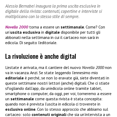
Alessio Bernabei inaugura la prima uscita esclusiva in
digitale della rivista: contenuti, copertine e interviste si
moltiplicano con lo stesso stile di sempre.
Novella 2000
torna a essere un
settimanale
. Come? Con
un’
uscita esclusiva
in
digitale
disponibile per tutti gli
abbonati nella settimana in cui il cartaceo non sarà in
edicola. Di seguito l’editoriale.
La rivoluzione è anche digital
L’estate è arrivata, ma il cantiere del nuovo
Novella 2000
non
va in vacanza. Anzi. Se state leggendo l’ennesimo mio
editoriale
è perché, se non lo eravate già, siete diventati in
queste settimane nostri lettori (anche) digitali. Che ci stiate
sfogliando dall’app, da un’edicola online tramite tablet,
smartphone o computer, da oggi, per voi, torneremo a essere
un
settimanale
come questa rivista è stata concepita:
quando non è prevista l’uscita in edicola ci troverete in
esclusiva
online
. Con lo stesso approccio che abbiamo sul
cartaceo: solo
contenuti
originali
che sia un’intervista a un