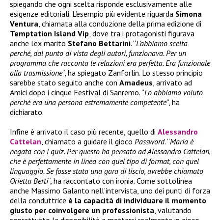
spiegando che ogni scelta risponde esclusivamente alle
esigenze editoriali. L’esempio più evidente riguarda
Simona
Ventura
, chiamata alla conduzione della prima edizione di
Temptation Island Vip
, dove tra i protagonisti figurava
anche l’ex marito
Stefano Bettarini
. “
L’abbiamo scelta
perché, dal punto di vista degli autori, funzionava. Per un
programma che racconta le relazioni era perfetta. Era funzionale
alla trasmissione
“, ha spiegato Zanforlin. Lo stesso principio
sarebbe stato seguito anche con
Amadeus
, arrivato ad
Amici dopo i cinque Festival di Sanremo. “
Lo abbiamo voluto
perché era una persona estremamente competente
“, ha
dichiarato.
Infine è arrivato il caso più recente, quello di
Alessandro
Cattelan
, chiamato a guidare il gioco
Password
. “
Maria è
negata con i quiz. Per questo ha pensato ad Alessandro Cattelan,
che è perfettamente in linea con quel tipo di format, con quel
linguaggio. Se fosse stata una gara di liscio, avrebbe chiamato
Orietta Berti
“, ha raccontato con ironia. Come sottolinea
anche Massimo Galanto nell’intervista, uno dei punti di forza
della conduttrice
è la capacità di individuare il momento
giusto per coinvolgere un professionista
, valutando