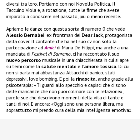
diversi tra loro. Portiamo con noi Novella Politica, Il
Taccuino Viola e, a rotazione, tutte le firme che avete
imparato a conoscere nel passato, più o meno recente.
Apriamo le danze con questa sorta di numero 0 che vede
Alessio Bernabei
, ex frontman dei
Dear Jack
, protagonista
della cover. Il cantante che ha nel suo cv non solo la
partecipazione ad
Amici
di Maria De Filippi, ma anche a una
manciata di
Festival di Sanremo
, ci ha raccontato il suo
nuovo
percorso
musicale in una chiacchierata in cui si apre
su temi come la
salute
mentale
e l’
amore tossico
. Di cui
non si parla mai abbastanza. Attacchi di panico, stati
depressivi, love bombing. E poi la
rinascita
, anche grazie alla
psicoterapia: «Ti guardi allo specchio e capisci che ci sono
delle mancanze che non puoi colmare con le relazione»,
parole sue che descrivono momenti della vita di tante e
tanti di noi. E ancora: «Oggi sono una persona libera, ma
soprattutto mi prendo cura della mia intelligenza emotiva».