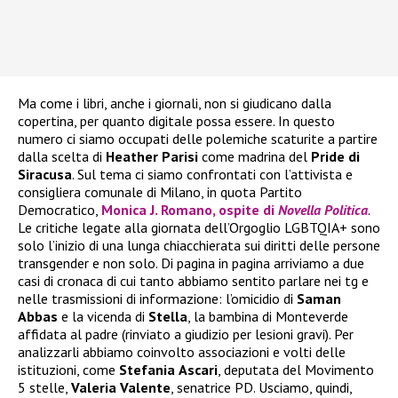
Ma come i libri, anche i giornali, non si giudicano dalla
copertina, per quanto digitale possa essere. In questo
numero ci siamo occupati delle polemiche scaturite a partire
dalla scelta di
Heather
Parisi
come madrina del
Pride di
Siracusa
. Sul tema ci siamo confrontati con l’attivista e
consigliera comunale di Milano, in quota Partito
Democratico,
Monica J. Romano, ospite di
Novella Politica
.
Le critiche legate alla giornata dell’Orgoglio LGBTQIA+ sono
solo l’inizio di una lunga chiacchierata sui diritti delle persone
transgender e non solo. Di pagina in pagina arriviamo a due
casi di cronaca di cui tanto abbiamo sentito parlare nei tg e
nelle trasmissioni di informazione: l’omicidio di
Saman
Abbas
e la vicenda di
Stella
, la bambina di Monteverde
affidata al padre (rinviato a giudizio per lesioni gravi). Per
analizzarli abbiamo coinvolto associazioni e volti delle
istituzioni, come
Stefania
Ascari
, deputata del Movimento
5 stelle,
Valeria
Valente
, senatrice PD. Usciamo, quindi,