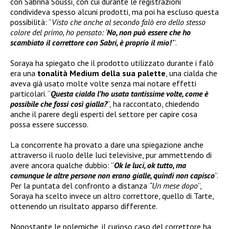
con Sabrina Soussi, con cui durante le registrazioni
condivideva spesso alcuni prodotti, ma poi ha escluso questa
possibilità: “
Visto che anche al secondo falò ero dello stesso
colore del primo, ho pensato: ‘
No, non può essere che ho
scambiato il correttore con Sabri, è proprio il mio!
’
”.
Soraya ha spiegato che il prodotto utilizzato durante i falò
era una
tonalità Medium della sua palette
, una cialda che
aveva già usato molte volte senza mai notare effetti
particolari. “
Questa cialda l’ho usata tantissime volte, come è
possibile che fossi così gialla?
”, ha raccontato, chiedendo
anche il parere degli esperti del settore per capire cosa
possa essere successo.
La concorrente ha provato a dare una spiegazione anche
attraverso il ruolo delle luci televisive, pur ammettendo di
avere ancora qualche dubbio: “
Ok le luci, ok tutto, ma
comunque le altre persone non erano gialle, quindi non capisco
”.
Per la puntata del confronto a distanza
“Un mese dopo
”,
Soraya ha scelto invece un altro correttore, quello di Tarte,
ottenendo un risultato apparso differente.
Nonostante le polemiche, il curioso caso del correttore ha