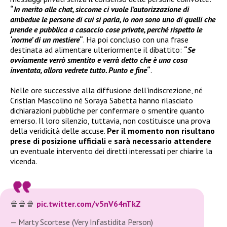
“
In merito alle chat, siccome ci vuole l’autorizzazione di
ambedue le persone di cui si parla, io non sono uno di quelli che
prende e pubblica a casaccio cose private, perché rispetto le
‘norme’ di un mestiere
“
. Ha poi concluso con una frase
destinata ad alimentare ulteriormente il dibattito:
“
Se
ovviamente verrò smentito e verrà detto che è una cosa
inventata, allora vedrete tutto. Punto e fine
“
.
Nelle ore successive alla diffusione dell’indiscrezione, né
Cristian Mascolino né Soraya Sabetta hanno rilasciato
dichiarazioni pubbliche per confermare o smentire quanto
emerso. Il loro silenzio, tuttavia, non costituisce una prova
della veridicità delle accuse.
Per il momento non risultano
prese di posizione ufficiali
e
sarà necessario attendere
un eventuale intervento dei diretti interessati per chiarire la
vicenda.
🍿🍿🍿
pic.twitter.com/v5nV64nTkZ
— Marty Scortese (Very Infastidita Person)