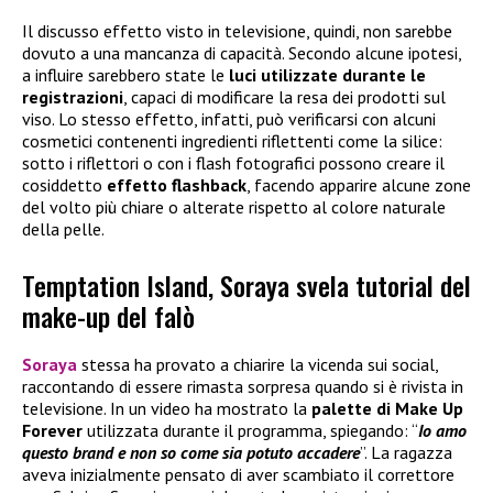
Il discusso effetto visto in televisione, quindi, non sarebbe
dovuto a una mancanza di capacità. Secondo alcune ipotesi,
a influire sarebbero state le
luci utilizzate durante le
registrazioni
, capaci di modificare la resa dei prodotti sul
viso. Lo stesso effetto, infatti, può verificarsi con alcuni
cosmetici contenenti ingredienti riflettenti come la silice:
sotto i riflettori o con i flash fotografici possono creare il
cosiddetto
effetto flashback
, facendo apparire alcune zone
del volto più chiare o alterate rispetto al colore naturale
della pelle.
Temptation Island, Soraya svela tutorial del
make-up del falò
Soraya
stessa ha provato a chiarire la vicenda sui social,
raccontando di essere rimasta sorpresa quando si è rivista in
televisione. In un video ha mostrato la
palette di
Make Up
Forever
utilizzata durante il programma, spiegando: “
Io amo
questo brand e non so come sia potuto accadere
”. La ragazza
aveva inizialmente pensato di aver scambiato il correttore