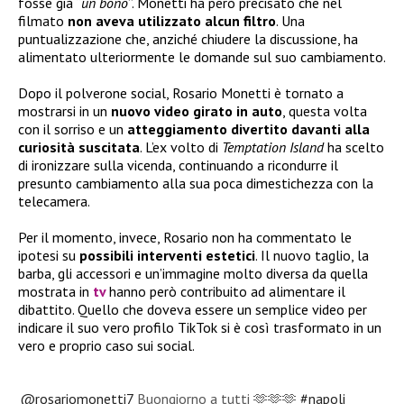
fosse già “
un bono
”. Monetti ha però precisato che nel
filmato
non aveva utilizzato alcun filtro
. Una
puntualizzazione che, anziché chiudere la discussione, ha
alimentato ulteriormente le domande sul suo cambiamento.
Dopo il polverone social, Rosario Monetti è tornato a
mostrarsi in un
nuovo video girato in auto
, questa volta
con il sorriso e un
atteggiamento divertito davanti alla
curiosità suscitata
. L’ex volto di
Temptation Island
ha scelto
di ironizzare sulla vicenda, continuando a ricondurre il
presunto cambiamento alla sua poca dimestichezza con la
telecamera.
Per il momento, invece, Rosario non ha commentato le
ipotesi su
possibili interventi estetici
. Il nuovo taglio, la
barba, gli accessori e un’immagine molto diversa da quella
mostrata in
tv
hanno però contribuito ad alimentare il
dibattito. Quello che doveva essere un semplice video per
indicare il suo vero profilo TikTok si è così trasformato in un
vero e proprio caso sui social.
@rosariomonetti7
Buongiorno a tutti 🫶🫶🫶
#napoli