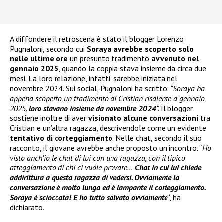
A diffondere il retroscena è stato il blogger Lorenzo
Pugnaloni, secondo cui
Soraya avrebbe scoperto solo
nelle ultime ore
un presunto tradimento
avvenuto nel
gennaio 2025
, quando la coppia stava insieme da circa due
mesi. La loro relazione, infatti, sarebbe iniziata nel
novembre 2024. Sui social, Pugnaloni ha scritto:
“Soraya ha
appena scoperto un tradimento di Cristian risalente a gennaio
2025,
loro stavano insieme da novembre 2024
“.
Il blogger
sostiene inoltre di aver
visionato alcune conversazioni
tra
Cristian e un’altra ragazza, descrivendole come un evidente
tentativo di corteggiamento
. Nelle chat, secondo il suo
racconto, il giovane avrebbe anche proposto un incontro. “
Ho
visto anch’io le chat di lui con una ragazza, con il tipico
atteggiamento di chi ci vuole provare…
Chat in cui lui chiede
addirittura a questa ragazza di vedersi. Ovviamente la
conversazione è molto lunga ed è lampante il corteggiamento.
Soraya è scioccata! E ho tutto salvato ovviamente
“, ha
dichiarato.