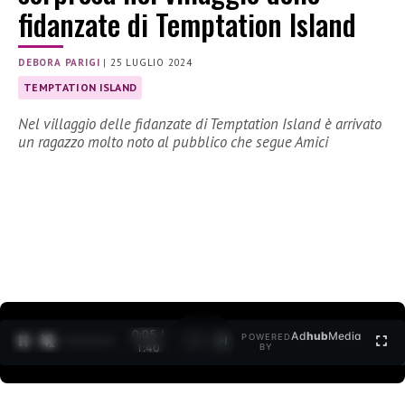
fidanzate di Temptation Island
DEBORA PARIGI
|
25 LUGLIO 2024
TEMPTATION ISLAND
Nel villaggio delle fidanzate di Temptation Island è arrivato
un ragazzo molto noto al pubblico che segue Amici
0:06 /
Ad
hub
Media
POWERED
1
/
2
1:40
BY