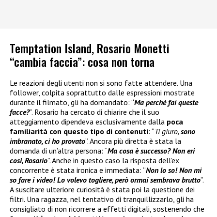
Temptation Island, Rosario Monetti
“cambia faccia”: cosa non torna
Le reazioni degli utenti non si sono fatte attendere. Una
follower, colpita soprattutto dalle espressioni mostrate
durante il filmato, gli ha domandato: “
Ma perché fai queste
facce?
”. Rosario ha cercato di chiarire che il suo
atteggiamento dipendeva esclusivamente dalla
poca
familiarità con questo tipo di contenuti
: “
Ti giuro,
sono
imbranato, ci ho provato
”. Ancora più diretta è stata la
domanda di un’altra persona: “
Ma cosa è successo? Non eri
così, Rosario
”. Anche in questo caso la risposta dell’ex
concorrente è stata ironica e immediata: “
Non lo so! Non mi
so fare i video! Lo volevo togliere, però ormai sembrava brutto
”.
A suscitare ulteriore curiosità è stata poi la questione dei
filtri. Una ragazza, nel tentativo di tranquillizzarlo, gli ha
consigliato di non ricorrere a effetti digitali, sostenendo che