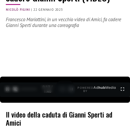
NICOLÒ FIGINI
|
22 GENNAIO 2023
Francesco Mariottini, in un vecchio video di Amici, fa cadere
Gianni Sperti durante una coreografia
0:15 /
Ad
hub
Media
POWERED
1
/
2
1:40
BY
Il video della caduta di Gianni Sperti ad
Amici