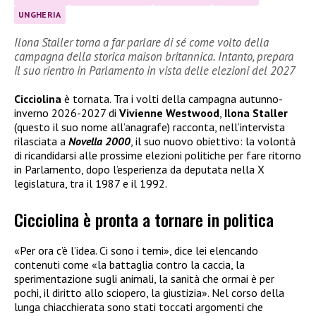
UNGHERIA
Ilona Staller torna a far parlare di sé come volto della
campagna della storica maison britannica. Intanto, prepara
il suo rientro in Parlamento in vista delle elezioni del 2027
Cicciolina
è tornata. Tra i volti della campagna autunno-
inverno 2026-2027 di
Vivienne Westwood
,
Ilona Staller
(questo il suo nome all’anagrafe) racconta, nell’intervista
rilasciata a
Novella 2000
, il suo nuovo obiettivo: la volontà
di ricandidarsi alle prossime elezioni politiche per fare ritorno
in Parlamento, dopo l’esperienza da deputata nella X
legislatura, tra il 1987 e il 1992.
Cicciolina è pronta a tornare in politica
«Per ora c’è l’idea. Ci sono i temi», dice lei elencando
contenuti come «la battaglia contro la caccia, la
sperimentazione sugli animali, la sanità che ormai è per
pochi, il diritto allo sciopero, la giustizia». Nel corso della
lunga chiacchierata sono stati toccati argomenti che