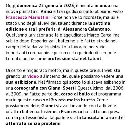
Oggi,
domenica 22 gennaio 2023
, è andata
in onda
una
nuova puntata di
Amici
e tra i giudici di ballo abbiamo visto
Francesco Mariottini
. Forse non ve lo ricordate, ma lui è
stato uno degli allievi del talent durante la
settima
edizione
e
tra i preferiti di
Alessandra Celentano
.
Quell’anno la vittoria se la è aggiudicata Marco Carta, ma
subito dopo l’esperienza il ballerino si è fatto strada nel
campo della danza. Ha iniziato a lavorare per varie
importanti compagnie e per un certo periodo di tempo è
tornato anche come
professionista nel talent
.
Di certo è migliorato molto, ma in queste ore sul web sta
girando un
video
all’interno del quale possiamo vedere
una
sua esibizione
. Nel filmato qui sotto lo si stava esibendo in
una
coreografia con Gianni Sperti
. Quest’ultimo, dal 2006
al 2009, ha fatto parte del
corpo di ballo
del programma
ma in questo caso
se l’è vista molto brutta
. Come
possiamo vedere,
Gianni
stava danzando con l’allievo e
un’altra ballerina. Insieme a
Francesco
ha fatto una presa
con la professionista, la quale è stata
lanciata in aria
ed è
atterrata senza problemi
.