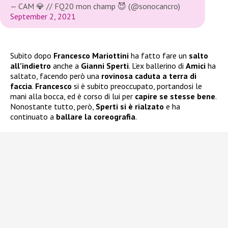
— CAM 💎 // FQ20 mon champ 😈 (@sonocancro)
September 2, 2021
Subito dopo
Francesco Mariottini
ha fatto fare un
salto
all’indietro
anche a
Gianni Sperti
. L’ex ballerino di
Amici
ha
saltato, facendo però una
rovinosa caduta a terra di
faccia
.
Francesco
si è subito preoccupato, portandosi le
mani alla bocca, ed è corso di lui per
capire se stesse bene
.
Nonostante tutto, però,
Sperti si è rialzato
e ha
continuato a
ballare la coreografia
.