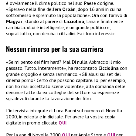
è ovviamente il clima politico nel suo Paese d’origine.
«Speravo nella fine dell’era
Orbán
, dopo 16 anni in cui ha
sottomesso e spremuto la popolazione». Ora con l’arrivo di
Magyar
, stando al parere di
Cicciolina
, l’aria è finalmente
cambiata. «Lui è intelligente, è un grande politico e,
soprattutto, non deruba i cittadini. Fa i loro interessi».
Nessun rimorso per la sua carriera
«Se mi pento dei film hard? Mai. Di nulla. Abbraccio il mio
passato. Tutto. Interamente», ha raccontato
Cicciolina
con
grande orgoglio e senza rammarico. «Gli abusi sui set del
cinema porno? Certo che possono capitare. Io, per esempio,
non ho mai accettato scene violente», alla domanda delle
denunce fatte da ex colleghe del settore su esperienze
sgradevoli durante la lavorazione dei film.
L’intervista integrale di Luca Burini sul numero di Novella
2000, in edicola e in digitale. Per avere la vostra copia
digitale in promo cliccate
QUI
.
Per la app di Novella 2000
QUI
per Apple Store e
QUI
per