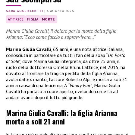
SARA GUGLIELMETTI
|
4 AGOSTO 2026
ATTRICE
FIGLIA
MORTE
Marina Giulia Cavalli, il dolore per la morte della figlia
Arianna: “Ecco come faccio a sopravvivere…”
Marina Giulia Cavalli
, 65 anni, è una nota attrice italiana,
conosciuta in particolare da tutti i fan della soap “
Un Posto
al Sole”
, dove Marina Giulia interpreta, da oltre 25 anni, il
ruolo della dottoressa Ornella Bruni. L’attrice, nel 2015, ha
dovuto affrontare la tragica perdita della figlia Arianna,
avuta dall’ex marito, l’attore Roberto Alpi, e morta a soli 21
anni a causa di una leucemia. A
“Vanity Fair”
, Marina Giulia
Cavalli ha parlato a cuore aperto, rivelando come fa ad
andare avanti dopo il lutto più grande.
Marina Giulia Cavalli: la figlia Arianna
morta a soli 21 anni
E’ la paura più grande di un genitore, quella di sopravvivere ai