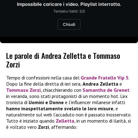
Impossibile caricare i video. Playlist interrotta.
Tentativi falliti: 5/5
Chiudi
Le parole di Andrea Zelletta e Tommaso
Zorzi
Tempo di confessioni nella casa del
Grande Fratello Vip 5
.
Dopo la fine della diretta di ieri sera,
Andrea Zelletta
e
Tommaso Zorzi
, chiacchierando con
Samantha de Grenet
in veranda, sono stati protagonisti di un momento hot. L’ex
tronista di
Uomini e Donne
e l’influencer milanese infatti
hanno inaspettatamente svelato le loro misure
, e
naturalmente sul web l’accaduto non è passato inosservato.
Tutto è iniziato quando
Zelletta
, in un momento di ilarità, si
è voltato vero
Zorzi
, affermando: