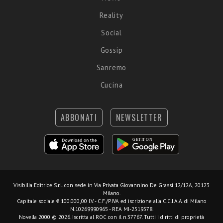
Reality
Social
Gossip
Sanremo
Cucina
ABBONATI
NEWSLETTER
Visibilia Editrice S.r.l.
con sede in Via Privata Giovannino De Grassi 12/12A, 20123
Milano.
Capitale sociale € 100.000,00 I.V. - C.F./P.IVA ed iscrizione alla C.C.I.A.A. di Milano
N.10269990965 - REA MI-2519578.
Novella 2000 © 2026. Iscritta al ROC con il n.37767. Tutti i diritti di proprietà