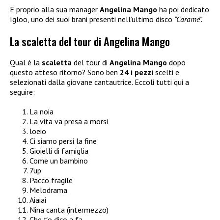
E proprio alla sua manager
Angelina Mango
ha poi dedicato
Igloo, uno dei suoi brani presenti nell’ultimo disco
“Caramé”.
La scaletta del tour di Angelina Mango
Qual è la
scaletta
del tour di
Angelina Mango
dopo
questo atteso ritorno? Sono ben
24 i pezzi
scelti e
selezionati dalla giovane cantautrice. Eccoli tutti qui a
seguire:
La noia
La vita va presa a morsi
loeio
Ci siamo persi la fine
Gioielli di famiglia
Come un bambino
7up
Pacco fragile
Melodrama
Aiaiai
Nina canta (intermezzo)
Che t’o dico a fa