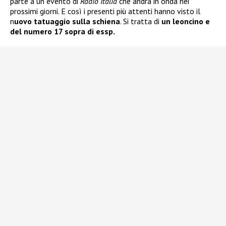
parte a un evento di
Radio Italia
che andrà in onda nei
prossimi giorni. E così i presenti più attenti hanno visto il
n
uovo tatuaggio sulla schiena
. Si tratta di
un leoncino e
del numero 17 sopra di essp.