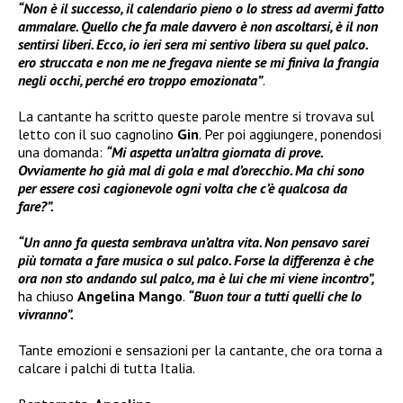
“Non è il successo, il calendario pieno o lo stress ad avermi fatto
ammalare. Quello che fa male davvero è non ascoltarsi, è il non
sentirsi liberi. Ecco, io ieri sera mi sentivo libera su quel palco.
ero struccata e non me ne fregava niente se mi finiva la frangia
negli occhi, perché ero troppo emozionata”
.
La cantante ha scritto queste parole mentre si trovava sul
letto con il suo cagnolino
Gin
. Per poi aggiungere, ponendosi
una domanda:
“Mi aspetta un’altra giornata di prove.
Ovviamente ho già mal di gola e mal d’orecchio. Ma chi sono
per essere così cagionevole ogni volta che c’è qualcosa da
fare?”.
“Un anno fa questa sembrava un’altra vita. Non pensavo sarei
più tornata a fare musica o sul palco. Forse la differenza è che
ora non sto andando sul palco, ma è lui che mi viene incontro”,
ha chiuso
Angelina Mango
.
“Buon tour a tutti quelli che lo
vivranno”.
Tante emozioni e sensazioni per la cantante, che ora torna a
calcare i palchi di tutta Italia.