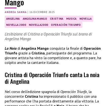
Mango
ANDREA SANNA
|
16 DICEMBRE 2025
ANGELINA
ANGELINA MANGO
CRISTINA
MUSICA
NOVELLA
NOVELLA 2000
NOVELLA2000
OPERACIÓN TRIUNFO
L’esibizione di Cristina a Operación Triunfo sul brano di
Angelina Mango
La Noia
di
Angelina Mango
conquista la finale di
Operación
Triunfo
grazie a
Cristina
, partecipante del programma. La
giovane artista ha vinto la competizione e, a quanto pare, ha
colpito anche la cantante italiana.
Cristina di Operación Triunfo canta La noia
di Angelina
Nel corso dell’edizione spagnola di
Operación Triunfo
, la
concorrente
Cristina
ha impressionato il pubblico con una
performance che l’ha portata direttamente alla vittoria. La
canzone scelta per la finale?
La Noia
, il brano che ha