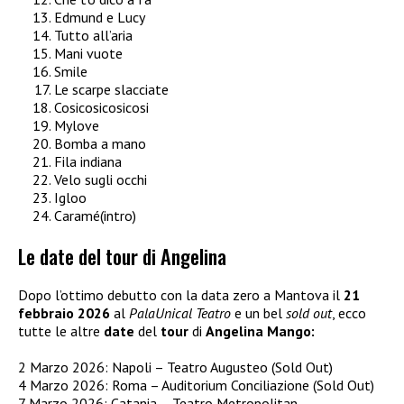
Edmund e Lucy
Tutto all’aria
Mani vuote
Smile
Le scarpe slacciate
Cosicosicosicosi
Mylove
Bomba a mano
Fila indiana
Velo sugli occhi
Igloo
Caramé(intro)
Le date del tour di Angelina
Dopo l’ottimo debutto con la data zero a Mantova il
21
febbraio 2026
al
PalaUnical Teatro
e un bel
sold out
, ecco
tutte le altre
date
del
tour
di
Angelina Mango:
2 Marzo 2026: Napoli – Teatro Augusteo (Sold Out)
4 Marzo 2026: Roma – Auditorium Conciliazione (Sold Out)
7 Marzo 2026: Catania – Teatro Metropolitan