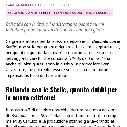
SARA GUGLIELMETTI
|
21 LUGLIO 2026
BALLANDO CON LE STELLE
IVAN ZAZZARONI
MILLY CARLUCCI
Ballando con le Stelle, l’indiscrezione bomba su chi
potrebbe prende il posto di Ivan Zazzaroni in giuria
C’è grande attesa per la prossima edizione di “
Ballando con le
Stelle”
, non solo per quanto riguarda il cast ma, soprattutto,
per quanto riguarda la giuria. Certo come saprete l’addio di
Selvaggia Lucarelli, che condurrà
“L’Isola dei Famosi”
ma
anche gli altri giurati sono in dubbio. In particolare Ivan
Zazzaroni, che potrebbe essere sostituito da un nome
impensabile. Ecco di chi si tratta.
Ballando con le Stelle, quanto dubbi per
la nuova edizione!
Il prossimo 3 di ottobre dovrebbe partire la nuova edizione
di “
Ballando con le Stelle”
. Manca quindi ancora molto tempo
ma Milly Carlucci e la produzione stanno già lavorando al
fine di rendere la nuova edizione spettacolare. Ballando è, in