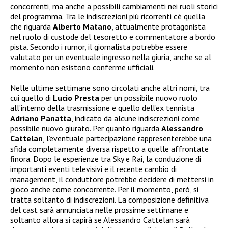
concorrenti, ma anche a possibili cambiamenti nei ruoli storici
del programma. Tra le indiscrezioni più ricorrenti c’è quella
che riguarda
Alberto Matano
, attualmente protagonista
nel ruolo di custode del tesoretto e commentatore a bordo
pista. Secondo i rumor, il giornalista potrebbe essere
valutato per un eventuale ingresso nella giuria, anche se al
momento non esistono conferme ufficiali.
Nelle ultime settimane sono circolati anche altri nomi, tra
cui quello di
Lucio Presta
per un possibile nuovo ruolo
all’interno della trasmissione e quello dell’ex tennista
Adriano Panatta
, indicato da alcune indiscrezioni come
possibile nuovo giurato. Per quanto riguarda
Alessandro
Cattelan
, l’eventuale partecipazione rappresenterebbe una
sfida completamente diversa rispetto a quelle affrontate
finora. Dopo le esperienze tra Sky e Rai, la conduzione di
importanti eventi televisivi e il recente cambio di
management, il conduttore potrebbe decidere di mettersi in
gioco anche come concorrente. Per il momento, però, si
tratta soltanto di indiscrezioni. La composizione definitiva
del cast sarà annunciata nelle prossime settimane e
soltanto allora si capirà se Alessandro Cattelan sarà