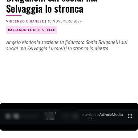
Selvaggia lo stronca
VINCENZO CHIANESE
|
30 NOVEMBRE 2024
BALLANDO CON LE STELLE
Angelo Madonia sostiene la fidanzata Sonia Bruganelli sui
social ma Selvaggia Lucarelli lo stronca in diretta
0:30 /
Ad
hub
Media
POWERED
1
/
2
3:35
BY