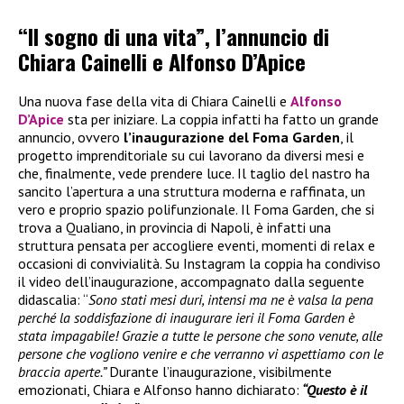
“Il sogno di una vita”, l’annuncio di
Chiara Cainelli e Alfonso D’Apice
Una nuova fase della vita di Chiara Cainelli e
Alfonso
D’Apice
sta per iniziare. La coppia infatti ha fatto un grande
annuncio, ovvero
l’inaugurazione del Foma Garden
, il
progetto imprenditoriale su cui lavorano da diversi mesi e
che, finalmente, vede prendere luce. Il taglio del nastro ha
sancito l’apertura a una struttura moderna e raffinata, un
vero e proprio spazio polifunzionale. Il Foma Garden, che si
trova a Qualiano, in provincia di Napoli, è infatti una
struttura pensata per accogliere eventi, momenti di relax e
occasioni di convivialità. Su Instagram la coppia ha condiviso
il video dell’inaugurazione, accompagnato dalla seguente
didascalia: “
Sono stati mesi duri, intensi ma ne è valsa la pena
perché la soddisfazione di inaugurare ieri il Foma Garden è
stata impagabile! Grazie a tutte le persone che sono venute, alle
persone che vogliono venire e che verranno vi aspettiamo con le
braccia aperte.”
Durante l’inaugurazione, visibilmente
emozionati, Chiara e Alfonso hanno dichiarato:
“Questo è il