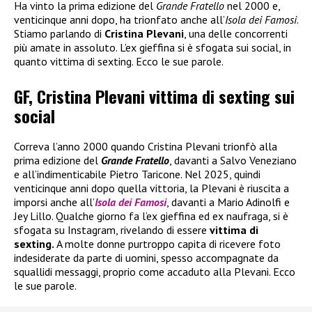
Ha vinto la prima edizione del
Grande Fratello
nel 2000 e,
venticinque anni dopo, ha trionfato anche all’
Isola dei Famosi
.
Stiamo parlando di
Cristina Plevani
, una delle concorrenti
più amate in assoluto. L’ex gieffina si è sfogata sui social, in
quanto vittima di sexting. Ecco le sue parole.
GF, Cristina Plevani vittima di sexting sui
social
Correva l’anno 2000 quando Cristina Plevani trionfò alla
prima edizione del
Grande Fratello
, davanti a Salvo Veneziano
e all’indimenticabile Pietro Taricone. Nel 2025, quindi
venticinque anni dopo quella vittoria, la Plevani è riuscita a
imporsi anche all’
Isola dei Famosi
, davanti a Mario Adinolfi e
Jey Lillo. Qualche giorno fa l’ex gieffina ed ex naufraga, si è
sfogata su Instagram, rivelando di essere
vittima di
sexting.
A molte donne purtroppo capita di ricevere foto
indesiderate da parte di uomini, spesso accompagnate da
squallidi messaggi, proprio come accaduto alla Plevani. Ecco
le sue parole.