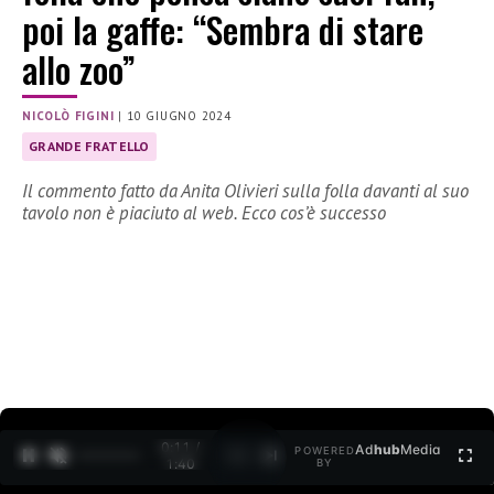
poi la gaffe: “Sembra di stare
allo zoo”
NICOLÒ FIGINI
|
10 GIUGNO 2024
GRANDE FRATELLO
Il commento fatto da Anita Olivieri sulla folla davanti al suo
tavolo non è piaciuto al web. Ecco cos’è successo
0:12 /
Ad
hub
Media
POWERED
1
/
2
1:40
BY