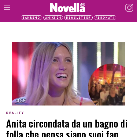
SANREMO
AMICI 24
NEWSLETTER
ABBONATI
REALITY
Anita circondata da un bagno di
folla che pensa siano suoi fan,