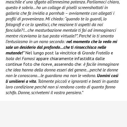
maschile e’ uno sfigato all’ennesima potenza. Parliamoci chiaro,
questo è sobrio…ho un collage di piselli screenshottati in
galleria che fa invidia a pornhub – ovviamente con allegati i
profili di provenienza. Mi chiedo: “quando te lo guardi, lo
fotografi e ce lo spedisci, che reazione ti aspetti da noi
fanciulle?!…che masturbazione mentale ti fai ad immaginarci
mentre riceviamo la tua posta virtuale?”. Perché io ti smonto
l’entusiasmo in un nano secondo:
nel momento che lo vedo mi
sale un desiderio dal profondo…che ti rinsecchisca nelle
mutande!
”
Nel lungo post la vincitrice di
Grande Fratello
e
Isola dei Famosi
appare chiaramente infastidita dalle
continue foto che riceve, asserendo che:
è facile immaginare
che idea hanno della donna esseri del genere…perché le donne
non le conoscono…le guardano ma non le vedono.
Uomini così
li umilierei a vita
. Talmente piccoli e ignoranti e beati in questa
loro condizione perché non si rendono conto di quanto fanno
schifo. Donne, scrivetemi il vostro pensiero.”