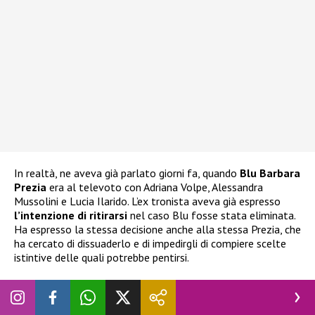
In realtà, ne aveva già parlato giorni fa, quando
Blu Barbara
Prezia
era al televoto con Adriana Volpe, Alessandra
Mussolini e Lucia Ilarido. L’ex tronista aveva già espresso
l’intenzione di ritirarsi
nel caso Blu fosse stata eliminata.
Ha espresso la stessa decisione anche alla stessa Prezia, che
ha cercato di dissuaderlo e di impedirgli di compiere scelte
istintive delle quali potrebbe pentirsi.
Grande Fratello Vip, Nicolò Brigante vuole
abbandonare: cosa è successo