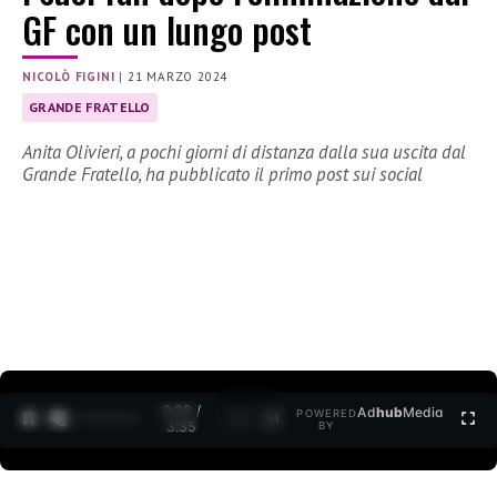
GF con un lungo post
NICOLÒ FIGINI
|
21 MARZO 2024
GRANDE FRATELLO
Anita Olivieri, a pochi giorni di distanza dalla sua uscita dal
Grande Fratello, ha pubblicato il primo post sui social
0:30 /
Ad
hub
Media
POWERED
1
/
2
3:35
BY