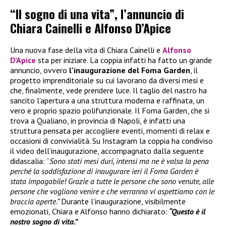
“Il sogno di una vita”, l’annuncio di
Chiara Cainelli e Alfonso D’Apice
Una nuova fase della vita di Chiara Cainelli e
Alfonso
D’Apice
sta per iniziare. La coppia infatti ha fatto un grande
annuncio, ovvero
l’inaugurazione del Foma Garden
, il
progetto imprenditoriale su cui lavorano da diversi mesi e
che, finalmente, vede prendere luce. Il taglio del nastro ha
sancito l’apertura a una struttura moderna e raffinata, un
vero e proprio spazio polifunzionale. Il Foma Garden, che si
trova a Qualiano, in provincia di Napoli, è infatti una
struttura pensata per accogliere eventi, momenti di relax e
occasioni di convivialità. Su Instagram la coppia ha condiviso
il video dell’inaugurazione, accompagnato dalla seguente
didascalia: “
Sono stati mesi duri, intensi ma ne è valsa la pena
perché la soddisfazione di inaugurare ieri il Foma Garden è
stata impagabile! Grazie a tutte le persone che sono venute, alle
persone che vogliono venire e che verranno vi aspettiamo con le
braccia aperte.”
Durante l’inaugurazione, visibilmente
emozionati, Chiara e Alfonso hanno dichiarato:
“Questo è il
nostro sogno di vita.”