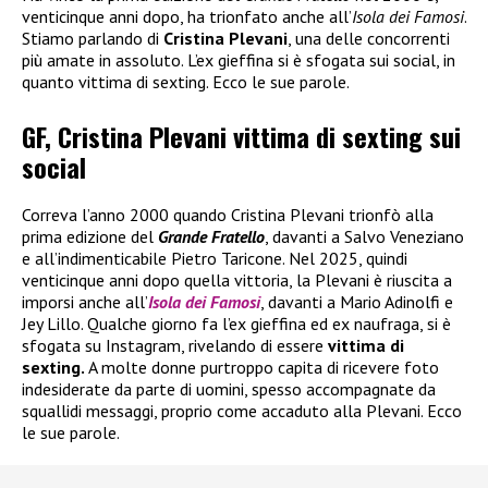
venticinque anni dopo, ha trionfato anche all’
Isola dei Famosi
.
Stiamo parlando di
Cristina Plevani
, una delle concorrenti
più amate in assoluto. L’ex gieffina si è sfogata sui social, in
quanto vittima di sexting. Ecco le sue parole.
GF, Cristina Plevani vittima di sexting sui
social
Correva l’anno 2000 quando Cristina Plevani trionfò alla
prima edizione del
Grande Fratello
, davanti a Salvo Veneziano
e all’indimenticabile Pietro Taricone. Nel 2025, quindi
venticinque anni dopo quella vittoria, la Plevani è riuscita a
imporsi anche all’
Isola dei Famosi
, davanti a Mario Adinolfi e
Jey Lillo. Qualche giorno fa l’ex gieffina ed ex naufraga, si è
sfogata su Instagram, rivelando di essere
vittima di
sexting.
A molte donne purtroppo capita di ricevere foto
indesiderate da parte di uomini, spesso accompagnate da
squallidi messaggi, proprio come accaduto alla Plevani. Ecco
le sue parole.