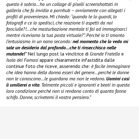
questo è sobrio…ho un collage di piselli screenshottati in
galleria che fa invidia a pornhub – ovviamente con allegati i
profili di provenienza. Mi chiedo: “quando te lo guardi, lo
fotografi e ce lo spedisci, che reazione ti aspetti da noi
fanciulle?!…che masturbazione mentale ti fai ad immaginarci
mentre riceviamo la tua posta virtuale?”. Perché io ti smonto
l’entusiasmo in un nano secondo:
nel momento che lo vedo mi
sale un desiderio dal profondo…che ti rinsecchisca nelle
mutande!
”
Nel lungo post la vincitrice di
Grande Fratello
e
Isola dei Famosi
appare chiaramente infastidita dalle
continue foto che riceve, asserendo che:
è facile immaginare
che idea hanno della donna esseri del genere…perché le donne
non le conoscono…le guardano ma non le vedono.
Uomini così
li umilierei a vita
. Talmente piccoli e ignoranti e beati in questa
loro condizione perché non si rendono conto di quanto fanno
schifo. Donne, scrivetemi il vostro pensiero.”