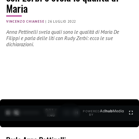
Maria
VINCENZO CHIANESE
|
26 LUGLIO 2022
Anna Pettinelli svela quali sono le qualità di Maria De
Filippi e parla delle liti con Rudy Zerbi: ecco le sue
dichiarazioni.
0:11 /
Ad
hub
Media
POWERED
1
/
2
1:40
BY