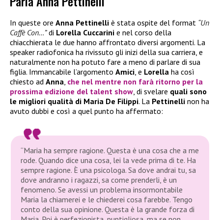
Parla Anna Pettinelli
In queste ore
Anna Pettinelli
è stata ospite del format
“Un
Caffè Con…”
di
Lorella Cuccarini
e nel corso della
chiacchierata le due hanno affrontato diversi argomenti. La
speaker radiofonica ha rivissuto gli inizi della sua carriera, e
naturalmente non ha potuto fare a meno di parlare di sua
figlia. Immancabile l’argomento
Amici
, e
Lorella
ha così
chiesto ad
Anna
,
che nel mentre non farà ritorno per la
prossima edizione del talent show
, di svelare
quali sono
le migliori qualità di Maria De Filippi
. La
Pettinelli
non ha
avuto dubbi e così a quel punto ha affermato:
“Maria ha sempre ragione. Questa è una cosa che a me
rode. Quando dice una cosa, lei la vede prima di te. Ha
sempre ragione. È una psicologa. Sa dove andrai tu, sa
dove andranno i ragazzi, sa come prenderli, è un
fenomeno. Se avessi un problema insormontabile
Maria la chiamerei e le chiederei cosa farebbe. Tengo
conto della sua opinione. Questa è la grande forza di
Maria. Poi è perfezionista, puntigliosa, ma se non