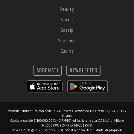
Reality
Social
Gossip
Sanremo
Cucina
ABBONATI
NEWSLETTER
Visibilia Editrice S.r.l.
con sede in Via Privata Giovannino De Grassi 12/12A, 20123
Milano.
Capitale sociale € 100.000,00 I.V. - C.F./P.IVA ed iscrizione alla C.C.I.A.A. di Milano
N.10269990965 - REA MI-2519578.
Novella 2000 © 2026. Iscritta al ROC con il n.37767. Tutti i diritti di proprietà