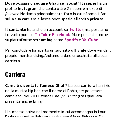
Dove
possiamo
seguire Ghali sui social
? Il
rapper
ha un
profilo
Instagram
che conta oltre 2 milioni e mezzo di
follower
. Notiamo principalmente foto in cui informai i fan
sulla sua
carriera
e lascia poco spazio alla
vita privata
.
Il
cantante
ha anche un account su
Twitter
, ma possiamo
trovarlo pure su
TikTok
, e
Facebook
. Ma è presente anche
su piattaforme
streaming
come
Spotify
e
YouTube
.
Per concludere ha aperto un suo
sito ufficiale
dove vende il
proprio merchandising. Andiamo a dare un’occhiata alla sua
carriera
…
Carriera
Come è diventato famoso Ghali
? La sua
carriera
ha inizio
nella musica hip hop con il nome di Fobia, per poi essere
cambiato. Nel 2011 fonda i
Troupe D’Elite
(tra i quali era
presente anche Ernia).
Il successo arriva nel momento in cui accompagna in tour
Fedez
per poi collaborare anche con
Sfera Ebbasta
. Dal