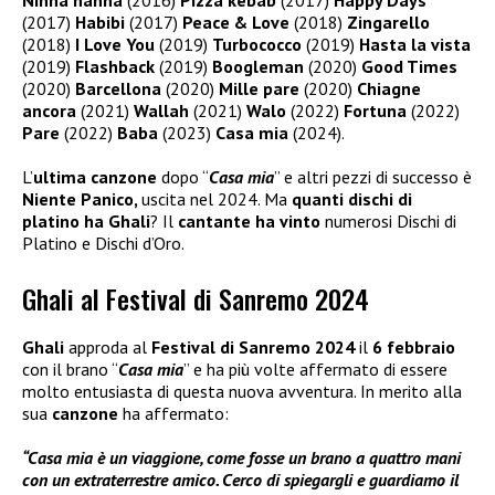
(2017)
Habibi
(2017)
Peace & Love
(2018)
Zingarello
(2018)
I Love You
(2019)
Turbococco
(2019)
Hasta la vista
(2019)
Flashback
(2019)
Boogleman
(2020)
Good Times
(2020)
Barcellona
(2020)
Mille pare
(2020)
Chiagne
ancora
(2021)
Wallah
(2021)
Walo
(2022)
Fortuna
(2022)
Pare
(2022)
Baba
(2023)
Casa mia
(2024).
L’
ultima canzone
dopo “
Casa mia
” e altri pezzi di successo è
Niente Panico,
uscita nel 2024. Ma
quanti dischi di
platino ha Ghali
? Il
cantante ha vinto
numerosi Dischi di
Platino e Dischi d’Oro.
Ghali al Festival di Sanremo 2024
Ghali
approda al
Festival di Sanremo 2024
il
6 febbraio
con il brano “
Casa mia
” e ha più volte affermato di essere
molto entusiasta di questa nuova avventura. In merito alla
sua
canzone
ha affermato:
“Casa mia è un viaggione, come fosse un brano a quattro mani
con un extraterrestre amico. Cerco di spiegargli e guardiamo il