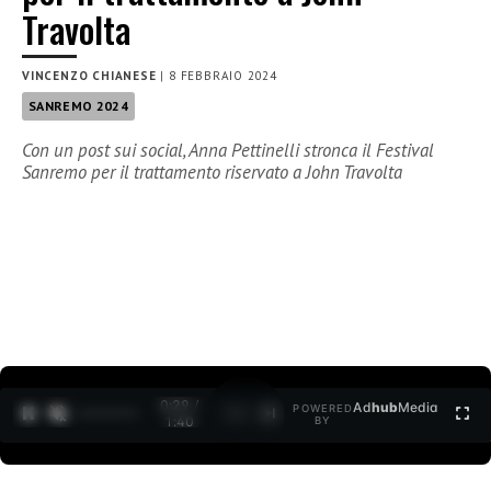
Travolta
VINCENZO CHIANESE
|
8 FEBBRAIO 2024
SANREMO 2024
Con un post sui social, Anna Pettinelli stronca il Festival
Sanremo per il trattamento riservato a John Travolta
0:30 /
Ad
hub
Media
POWERED
1
/
2
1:40
BY