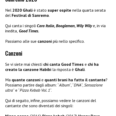
Nel
2020 Ghali
è stato
super ospite
nella quarta serata
del
Festival di Sanremo
.
Qui canta i singoli
Cara Italia
,
Boogleman
,
Wily Wily
e, in via
inedita,
Good Times
.
Passiamo alle sue
canzoni
più nello specifico.
Canzoni
Se vi siete mai chiesti
chi canta Good Times
e
chi ha
creato la canzone Habibi
la risposta è
Ghali
.
Ma
quante canzoni
e
quanti brani ha fatto il cantante
?
Possiamo partire dagli album: “
Album
“, “
DNA
“,
Sensazione
ultra
” e “
Pizza Kebab Vol. 1
“.
Qui di seguito, infine, possiamo vedere le canzoni del
cantante che sono diventati dei singoli:
Ninna nanna
(2016)
Pizza kebab
(2017)
Happy Days