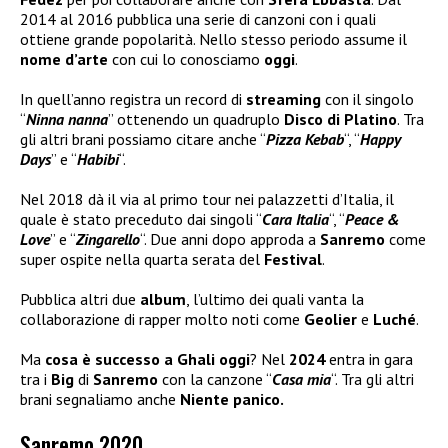
2014 al 2016 pubblica una serie di canzoni con i quali
ottiene grande popolarità. Nello stesso periodo assume il
nome d’arte
con cui lo conosciamo
oggi
.
In quell’anno registra un record di
streaming
con il singolo
“
Ninna nanna
” ottenendo un quadruplo
Disco di Platino
. Tra
gli altri brani possiamo citare anche “
Pizza Kebab
“, “
Happy
Days
” e “
Habibi
“.
Nel 2018 dà il via al primo tour nei palazzetti d’Italia, il
quale è stato preceduto dai singoli “
Cara Italia
“, “
Peace &
Love
” e “
Zingarello
“. Due anni dopo approda a
Sanremo
come
super ospite nella quarta serata del
Festival
.
Pubblica altri due
album
, l’ultimo dei quali vanta la
collaborazione di rapper molto noti come
Geolier
e
Luché
.
Ma
cosa è successo a Ghali oggi
? Nel
2024
entra in gara
tra i
Big
di
Sanremo
con la canzone “
Casa mia
“. Tra gli altri
brani segnaliamo anche
Niente panico.
Sanremo 2020