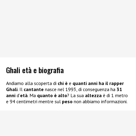
Ghali età e biografia
Andiamo alla scoperta di
chi è
e
quanti anni ha il rapper
Ghali
. Il
cantante
nasce nel 1993, di conseguenza ha
31
anni
d’
età
. Ma
quanto è alto
? La sua
altezza
è di 1 metro
e 94 centimetri mentre sul
peso
non abbiamo informazioni.