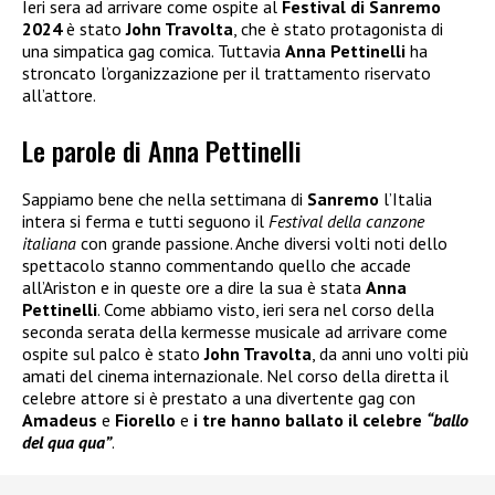
Ieri sera ad arrivare come ospite al
Festival di Sanremo
2024
è stato
John Travolta
, che è stato protagonista di
una simpatica gag comica. Tuttavia
Anna
Pettinelli
ha
stroncato l’organizzazione per il trattamento riservato
all’attore.
Le parole di Anna Pettinelli
Sappiamo bene che nella settimana di
Sanremo
l’Italia
intera si ferma e tutti seguono il
Festival della canzone
italiana
con grande passione. Anche diversi volti noti dello
spettacolo stanno commentando quello che accade
all’Ariston e in queste ore a dire la sua è stata
Anna
Pettinelli
. Come abbiamo visto, ieri sera nel corso della
seconda serata della kermesse musicale ad arrivare come
ospite sul palco è stato
John Travolta
, da anni uno volti più
amati del cinema internazionale. Nel corso della diretta il
celebre attore si è prestato a una divertente gag con
Amadeus
e
Fiorello
e
i tre hanno ballato il celebre
“ballo
del qua qua”
.