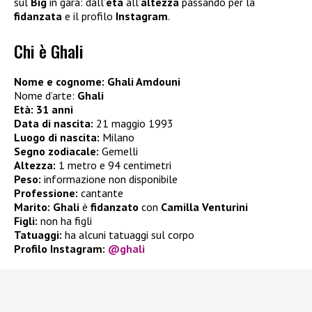
sul
Big
in gara: dall’
età
all’
altezza
passando per la
fidanzata
e il profilo
Instagram
.
Chi è Ghali
Nome e cognome: Ghali Amdouni
Nome d’arte:
Ghali
Età: 31 anni
Data di nascita:
21 maggio 1993
Luogo di nascita:
Milano
Segno zodiacale:
Gemelli
Altezza:
1 metro e 94 centimetri
Peso:
informazione non disponibile
Professione:
cantante
Marito:
Ghali
è
fidanzato
con
Camilla Venturini
Figli:
non ha figli
Tatuaggi:
ha alcuni tatuaggi sul corpo
Profilo Instagram:
@ghali