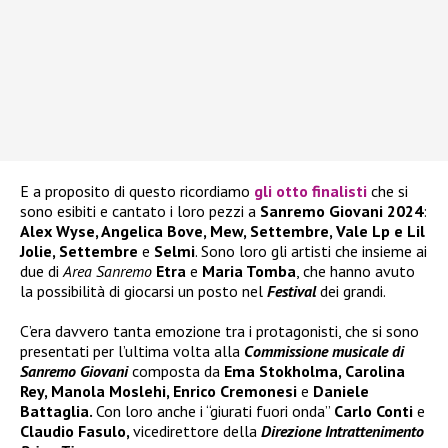
E a proposito di questo ricordiamo
gli otto finalisti
che si
sono esibiti e cantato i loro pezzi a
Sanremo Giovani 2024
:
Alex Wyse, Angelica Bove, Mew, Settembre, Vale Lp e Lil
Jolie, Settembre
e
Selmi
. Sono loro gli artisti che insieme ai
due di
Area Sanremo
Etra
e
Maria Tomba
, che hanno avuto
la possibilità di giocarsi un posto nel
Festival
dei grandi.
C’era davvero tanta emozione tra i protagonisti, che si sono
presentati per l’ultima volta alla
Commissione musicale di
Sanremo Giovani
composta da
Ema Stokholma, Carolina
Rey, Manola Moslehi, Enrico Cremonesi
e
Daniele
Battaglia.
Con loro anche i “giurati fuori onda”
Carlo Conti
e
Claudio Fasulo,
vicedirettore della
Direzione Intrattenimento