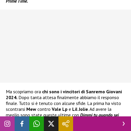
Prime Time.
Ma scopriamo ora
chi sono i vincitori di Sanremo Giovani
2024.
Dopo tanta attesa finalmente abbiamo il responso
finale. Tutto si è tenuto con alcune sfide. La prima ha visto
scontrarsi
Mew
contro
Vale Lp
e
Lil Jolie
. Ad avere la
meglio sono state queste ultime con
Dimmi tu quando sei
per fare l’amore
.