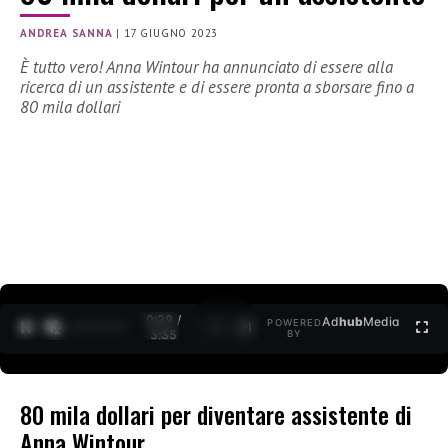
ANDREA SANNA
|
17 GIUGNO 2023
È tutto vero! Anna Wintour ha annunciato di essere alla
ricerca di un assistente e di essere pronta a sborsare fino a
80 mila dollari
0:30 /
Ad
hub
Media
POWERED
1
/
2
3:35
BY
80 mila dollari per diventare assistente di
Anna Wintour