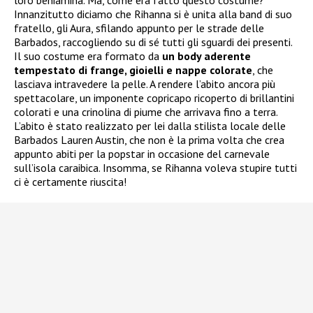
loro beniamina. Ma, come era fatto questo costume?
Innanzitutto diciamo che Rihanna si è unita alla band di suo
fratello, gli Aura, sfilando appunto per le strade delle
Barbados, raccogliendo su di sé tutti gli sguardi dei presenti.
Il suo costume era formato da
un body aderente
tempestato di frange, gioielli e nappe colorate
, che
lasciava intravedere la pelle. A rendere l’abito ancora più
spettacolare, un imponente copricapo ricoperto di brillantini
colorati e una crinolina di piume che arrivava fino a terra.
L’abito è stato realizzato per lei dalla stilista locale delle
Barbados Lauren Austin, che non è la prima volta che crea
appunto abiti per la popstar in occasione del carnevale
sull’isola caraibica. Insomma, se Rihanna voleva stupire tutti
ci è certamente riuscita!