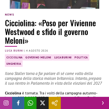
NEWS
Cicciolina: «Poso per Vivienne
Westwood e sfido il governo
Meloni»
LUCA BURINI
|
4 AGOSTO 2026
CICCIOLINA
GOVERNO MELONI
LUCA BURINI
POLITICA
UNGHERIA
Ilona Staller torna a far parlare di sé come volto della
campagna della storica maison britannica. Intanto, prepara
il suo rientro in Parlamento in vista delle elezioni del 2027
Cicciolina
è tornata. Tra i volti della campagna autunno-
inverno 2026-2027 di
Vivienne Westwood
,
Ilona Staller
(questo il suo nome all’anagrafe) racconta, nell’intervista
rilasciata a
Novella 2000
, il suo nuovo obiettivo: la volontà