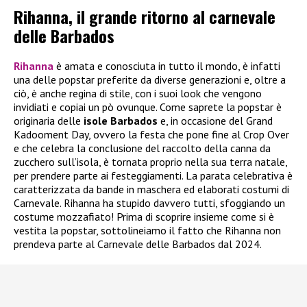
Rihanna, il grande ritorno al carnevale
delle Barbados
Rihanna
è amata e conosciuta in tutto il mondo, è infatti
una delle popstar preferite da diverse generazioni e, oltre a
ciò, è anche regina di stile, con i suoi look che vengono
invidiati e copiai un pò ovunque. Come saprete la popstar è
originaria delle
isole Barbados
e, in occasione del Grand
Kadooment Day, ovvero la festa che pone fine al Crop Over
e che celebra la conclusione del raccolto della canna da
zucchero sull’isola, è tornata proprio nella sua terra natale,
per prendere parte ai festeggiamenti. La parata celebrativa è
caratterizzata da bande in maschera ed elaborati costumi di
Carnevale. Rihanna ha stupido davvero tutti, sfoggiando un
costume mozzafiato! Prima di scoprire insieme come si è
vestita la popstar, sottolineiamo il fatto che Rihanna non
prendeva parte al Carnevale delle Barbados dal 2024.