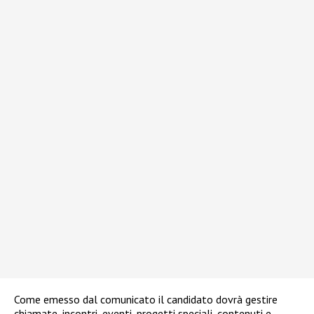
Come emesso dal comunicato il candidato dovrà gestire
chiamate, incontri, eventi, progetti speciali, contenuti e