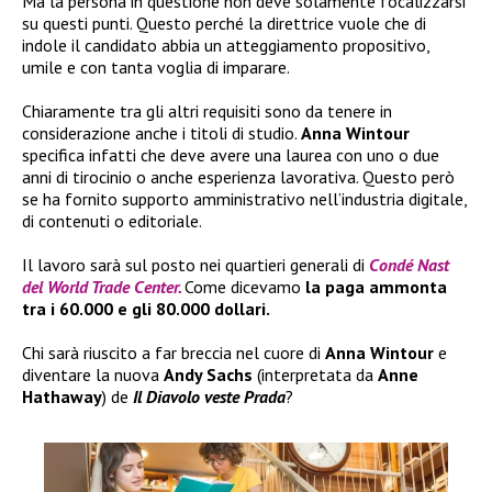
Ma la persona in questione non deve solamente focalizzarsi
su questi punti. Questo perché la direttrice vuole che di
indole il candidato abbia un atteggiamento propositivo,
umile e con tanta voglia di imparare.
Chiaramente tra gli altri requisiti sono da tenere in
considerazione anche i titoli di studio.
Anna Wintour
specifica infatti che deve avere una laurea con uno o due
anni di tirocinio o anche esperienza lavorativa. Questo però
se ha fornito supporto amministrativo nell’industria digitale,
di contenuti o editoriale.
Il lavoro sarà sul posto nei quartieri generali di
Condé Nast
del World Trade Center.
Come dicevamo
la paga ammonta
tra i 60.000 e gli 80.000 dollari.
Chi sarà riuscito a far breccia nel cuore di
Anna Wintour
e
diventare la nuova
Andy Sachs
(interpretata da
Anne
Hathaway
) de
Il Diavolo veste Prada
?