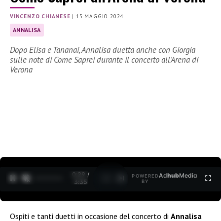
VINCENZO CHIANESE
|
15 MAGGIO 2024
ANNALISA
Dopo Elisa e Tananai, Annalisa duetta anche con Giorgia
sulle note di Come Saprei durante il concerto all’Arena di
Verona
0:30 /
Ad
hub
Media
POWERED
1
/
2
3:35
BY
Ospiti e tanti duetti in occasione del concerto di
Annalisa