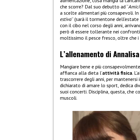
alimentazione, cosa mangia la cantan
che scorre? Dal suo debutto ad “
Amici
a scelte alimentari più consapevoli. In
estiva
” (sarà il tormentone dell’estate
con il cibo nel corso degli anni, arriva
però di essere tollerante nei confronti
moltissimo il pesce fresco, oltre che i 
L’allenamento di Annalisa:
Mangiare bene e più consapevolmente 
affianca alla dieta l’
attività fisica
. L
trascorrere degli anni, per mantenersi 
dichiarato di amare lo sport, dedica d
suoi concerti. Disciplina, questa, che co
muscoli.