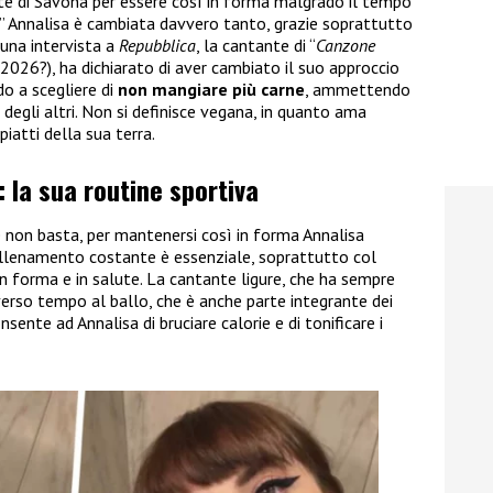
te di Savona per essere così in forma malgrado il tempo
” Annalisa è cambiata davvero tanto, grazie soprattutto
 una intervista a
Repubblica
, la cantante di “
Canzone
 2026?), ha dichiarato di aver cambiato il suo approccio
ndo a scegliere di
non mangiare più carne
, ammettendo
 degli altri. Non si definisce vegana, in quanto ama
piatti della sua terra.
 la sua routine sportiva
non basta, per mantenersi così in forma Annalisa
’allenamento costante è essenziale, soprattutto col
in forma e in salute. La cantante ligure, che ha sempre
iverso tempo al ballo, che è anche parte integrante dei
nsente ad Annalisa di bruciare calorie e di tonificare i