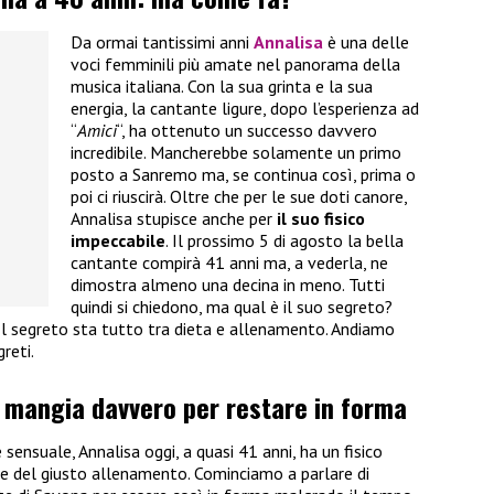
Da ormai tantissimi anni
Annalisa
è una delle
voci femminili più amate nel panorama della
musica italiana. Con la sua grinta e la sua
energia, la cantante ligure, dopo l’esperienza ad
“
Amici
“, ha ottenuto un successo davvero
incredibile. Mancherebbe solamente un primo
posto a Sanremo ma, se continua così, prima o
poi ci riuscirà. Oltre che per le sue doti canore,
Annalisa stupisce anche per
il suo fisico
impeccabile
. Il prossimo 5 di agosto la bella
cantante compirà 41 anni ma, a vederla, ne
dimostra almeno una decina in meno. Tutti
quindi si chiedono, ma qual è il suo segreto?
l segreto sta tutto tra dieta e allenamento. Andiamo
greti.
a mangia davvero per restare in forma
 sensuale, Annalisa oggi, a quasi 41 anni, ha un fisico
e del giusto allenamento. Cominciamo a parlare di