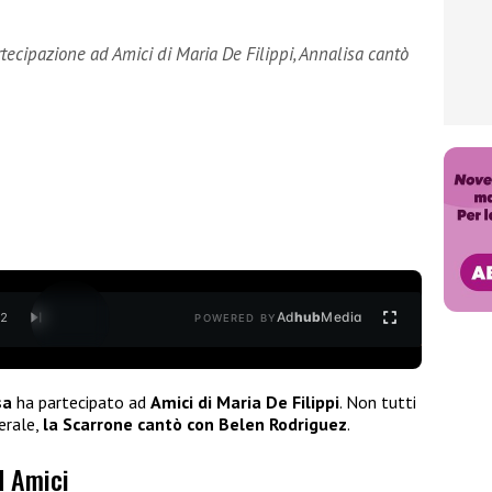
tecipazione ad Amici di Maria De Filippi, Annalisa cantò
Ad
hub
Media
/
2
POWERED BY
sa
ha partecipato ad
Amici di Maria De Filippi
. Non tutti
erale,
la Scarrone cantò con Belen Rodriguez
.
d Amici