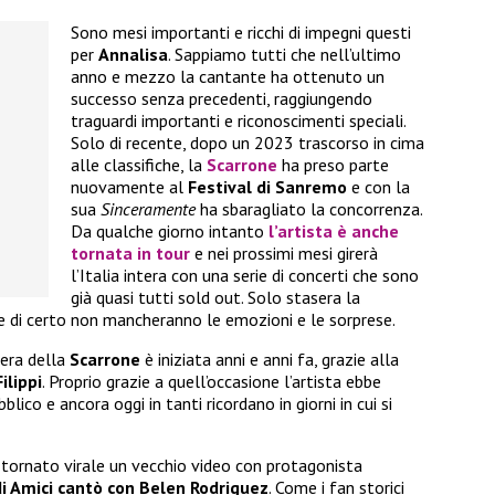
Sono mesi importanti e ricchi di impegni questi
per
Annalisa
. Sappiamo tutti che nell’ultimo
anno e mezzo la cantante ha ottenuto un
successo senza precedenti, raggiungendo
traguardi importanti e riconoscimenti speciali.
Solo di recente, dopo un 2023 trascorso in cima
alle classifiche, la
Scarrone
ha preso parte
nuovamente al
Festival di Sanremo
e con la
sua
Sinceramente
ha sbaragliato la concorrenza.
Da qualche giorno intanto
l’artista è anche
tornata in tour
e nei prossimi mesi girerà
l’Italia intera con una serie di concerti che sono
già quasi tutti sold out. Solo stasera la
e di certo non mancheranno le emozioni e le sorprese.
iera della
Scarrone
è iniziata anni e anni fa, grazie alla
ilippi
. Proprio grazie a quell’occasione l’artista ebbe
ico e ancora oggi in tanti ricordano in giorni in cui si
è tornato virale un vecchio video con protagonista
di Amici cantò con Belen Rodriguez
. Come i fan storici