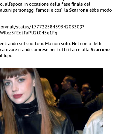
, all’epoca, in occasione della fase finale del
n alcuni personaggi famosi e così la
Scarrone
ebbe modo
adorvnali/status/1777225843934208309?
WRxz5fEotfaPU2t045g1Fg
entrando sul suo tour. Ma non solo. Nel corso delle
arrivare grandi sorprese per tutti i fan e alla
Scarrone
l lupo.