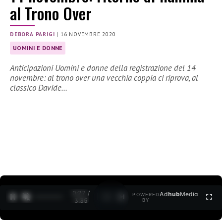
al Trono Over
DEBORA PARIGI
|
16 NOVEMBRE 2020
UOMINI E DONNE
Anticipazioni Uomini e donne della registrazione del 14
novembre: al trono over una vecchia coppia ci riprova, al
classico Davide…
0:27 /
Ad
hub
Media
POWERED
1
/
2
3:35
BY