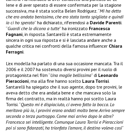
Iene e di aver sperato di essere confermata per la stagione
successiva, ma è stata scelta Belen Rodriguez. “
Mi ha detto
che ero andata benissimo, che ero stata tanto spigliata e quindi
io ci ho sperato
” ha dichiarato, riferendosi a
Davide Parenti
.
“
Guardi che lo dicono a tutte
” ha ironizzato
Francesca
Fagnani
, in risposta. Santarelli è stata estremamente
sincera in ogni sua risposta e si è lasciata andare anche a
qualche critica nei confronti della famosa influencer
Chiara
Ferragni
.
L’ex modella ha parlato di una sua occasione mancata. Tra il
2006 e il 2007 ha sostenuto diversi provini per il ruolo di
protagonista nel film “
Una moglie bellissima
” di
Leonardo
Pieraccioni
, ma alla fine hanno scelto
Laura Torrisi
.
Santarelli ha spiegato che il suo agente, dopo tre provini, le
aveva detto che era andata bene e che mancava solo la
firma del contratto, ma in realtà hanno poi scelto Laura
Torrisi. “
Questo mi è dispiaciuto, ci avevo fatto la bocca. Lo
meritavo più io, i provini erano andati molto bene. Arrivo sempre
seconda o terza purtroppo. Come mai arrivo dopo le altre?
Francesca sei intelligente. Comunque Laura Torrisi e Pieraccioni
poi si sono fidanzati, ha trionfato l’amore, il destino voleva così
“