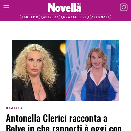
SANREMO
AMICI 24
NEWSLETTER
ABBONATI
REALITY
Antonella Clerici racconta a
Belve in che rapporti è oggi con