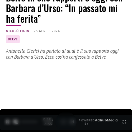
Barbara d’Urso: “In passato mi
ha ferita”
NICOLÒ FIGINI
|
23 APRILE 2024
BELVE
Antonella Clerici ha parlato di qual è il suo rapporto oggi
con Barbara d’Urso. Ecco cos’ha confessato a Belve
0:30 /
Ad
hub
Media
POWERED
1
/
2
3:35
BY