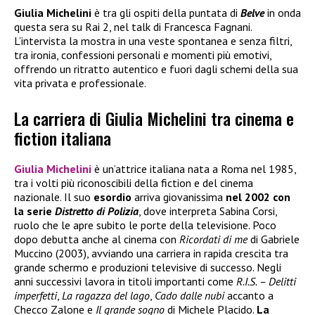
Giulia Michelini
è tra gli ospiti della puntata di
Belve
in onda
questa sera su Rai 2, nel talk di Francesca Fagnani.
L’intervista la mostra in una veste spontanea e senza filtri,
tra ironia, confessioni personali e momenti più emotivi,
offrendo un ritratto autentico e fuori dagli schemi della sua
vita privata e professionale.
La carriera di Giulia Michelini tra cinema e
fiction italiana
Giulia Michelini
è un’attrice italiana nata a Roma nel 1985,
tra i volti più riconoscibili della fiction e del cinema
nazionale. Il suo
esordio
arriva giovanissima
nel 2002 con
la serie
Distretto di Polizia
, dove interpreta Sabina Corsi,
ruolo che le apre subito le porte della televisione. Poco
dopo debutta anche al cinema con
Ricordati di me
di Gabriele
Muccino (2003), avviando una carriera in rapida crescita tra
grande schermo e produzioni televisive di successo. Negli
anni successivi lavora in titoli importanti come
R.I.S. – Delitti
imperfetti
,
La ragazza del lago
,
Cado dalle nubi
accanto a
Checco Zalone e
Il grande sogno
di Michele Placido.
La