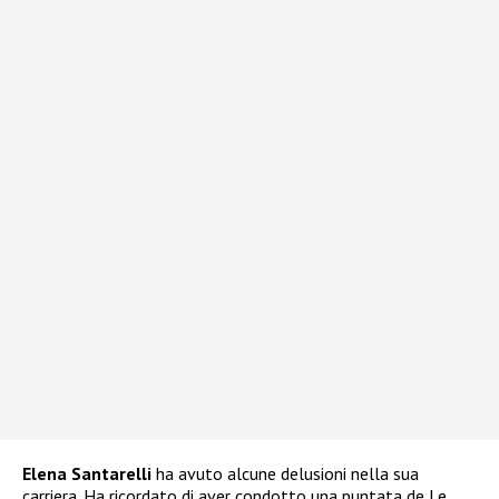
Elena Santarelli
ha avuto alcune delusioni nella sua
carriera. Ha ricordato di aver condotto una puntata de Le