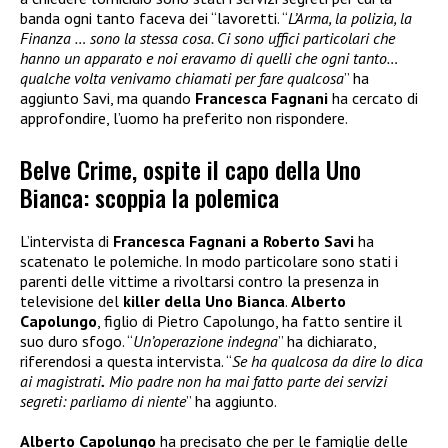
banda ogni tanto faceva dei “lavoretti. “
L’Arma, la polizia, la
Finanza … sono la stessa cosa. Ci sono uffici particolari che
hanno un apparato e noi eravamo di quelli che ogni tanto…
qualche volta venivamo chiamati per fare qualcosa
” ha
aggiunto Savi, ma quando
Francesca Fagnani
ha cercato di
approfondire, l’uomo ha preferito non rispondere.
Belve Crime, ospite il capo della Uno
Bianca: scoppia la polemica
L’intervista di
Francesca Fagnani a Roberto Savi
ha
scatenato le polemiche. In modo particolare sono stati i
parenti delle vittime a rivoltarsi contro la presenza in
televisione del
killer della Uno Bianca
.
Alberto
Capolungo
, figlio di Pietro Capolungo, ha fatto sentire il
suo duro sfogo. “
Un’operazione indegna
” ha dichiarato,
riferendosi a questa intervista. “
Se ha qualcosa da dire lo dica
ai magistrati
.
Mio padre non ha mai fatto parte dei servizi
segreti: parliamo di niente
” ha aggiunto.
Alberto Capolungo
ha precisato che per le famiglie delle