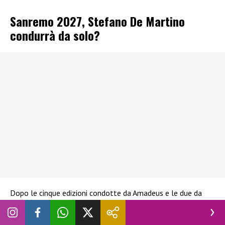
Sanremo 2027, Stefano De Martino
condurrà da solo?
Dopo le cinque edizioni condotte da Amadeus e le due da
Carlo Conti Sanremo si prepara a una
svolta storica
. A
condurre la kermesse musicale nel 2027 sarà, come tutti
saprete, Stefano De Martino, volto amatissimo in Rai e non