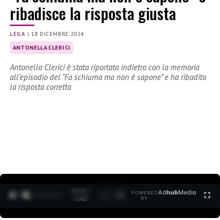
ribadisce la risposta giusta
LEILA
|
18 DICEMBRE 2024
ANTONELLA CLERICI
Antonella Clerici è stata riportata indietro con la memoria
all’episodio del “Fa schiuma ma non è sapone” e ha ribadito
la risposta corretta
0:14 /
Ad
hub
Media
POWERED
1
/
2
1:40
BY