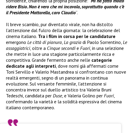
sorridente, chiarendo la propria posizione: “
Mi ha fatto molto
ridere Bisio. Non è vero che mi incavolo, soprattutto quando c’è
il Presidente Mattarella, caro Claudio
“.
Il breve scambio, pur diventato virale, non ha distolto
l’attenzione dal fulcro della giornata: la celebrazione del
cinema italiano.
Tra i film in corsa per le candidature
emergono
Le città di pianura
,
La grazia
di Paolo Sorrentino,
Le
assaggiatrici
, oltre a
Cinque secondi
e
Fuori
, in una selezione
che mette in luce una stagione particolarmente ricca e
competitiva. Grande fermento anche nelle
categorie
dedicate agli interpreti
, dove nomi già affermati come
Toni Servillo e Valerio Mastandrea si confrontano con nuove
realtà emergenti, segno di un panorama in continua
evoluzione. Sul versante femminile, l’attenzione si
concentra invece sul duello artistico tra Valeria Bruni
Tedeschi, candidata per
Duse
, e Valeria Golino per
Fuori
,
confermando la varietà e la solidità espressiva del cinema
italiano contemporaneo.