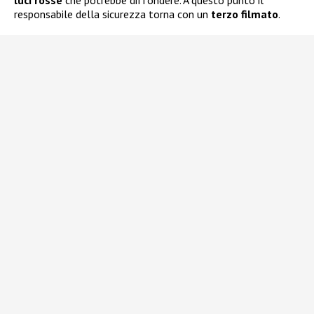
luci rosse
che potrebbe diffondere. A questo punto il
responsabile della sicurezza torna con un
terzo filmato
.