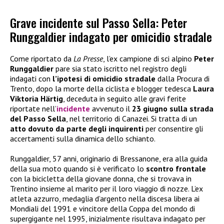
Grave incidente sul Passo Sella: Peter
Runggaldier indagato per omicidio stradale
Come riportato da
La Presse
, l’ex campione di sci alpino
Peter
Runggaldier
pare sia stato iscritto nel registro degli
indagati con
l’ipotesi di omicidio stradale
dalla Procura di
Trento, dopo la morte della ciclista e blogger tedesca
Laura
Viktoria Härtig
, deceduta in seguito alle gravi ferite
riportate nell’
incidente
avvenuto il
23 giugno sulla strada
del Passo Sella
, nel territorio di Canazei. Si tratta di un
atto dovuto da parte degli inquirenti
per consentire gli
accertamenti sulla dinamica dello schianto.
Runggaldier, 57 anni, originario di Bressanone, era alla guida
della sua moto quando si è verificato lo
scontro frontale
con la bicicletta della giovane donna, che si trovava in
Trentino insieme al marito per il loro viaggio di nozze. L’ex
atleta azzurro, medaglia d’argento nella discesa libera ai
Mondiali del 1991 e vincitore della Coppa del mondo di
supergigante nel 1995, inizialmente risultava indagato per