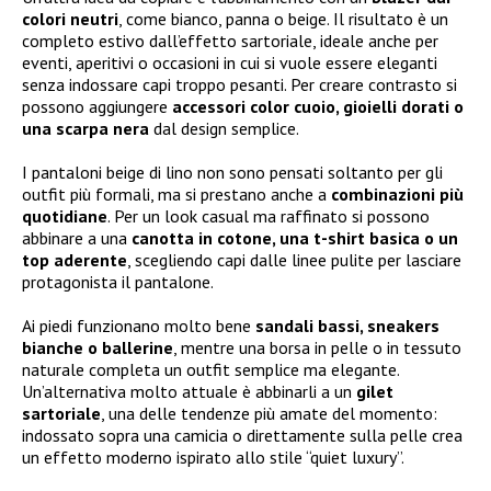
colori neutri
, come bianco, panna o beige. Il risultato è un
completo estivo dall’effetto sartoriale, ideale anche per
eventi, aperitivi o occasioni in cui si vuole essere eleganti
senza indossare capi troppo pesanti. Per creare contrasto si
possono aggiungere
accessori color cuoio, gioielli dorati o
una scarpa nera
dal design semplice.
I pantaloni beige di lino non sono pensati soltanto per gli
outfit più formali, ma si prestano anche a
combinazioni più
quotidiane
. Per un look casual ma raffinato si possono
abbinare a una
canotta in cotone, una t-shirt basica o un
top aderente
, scegliendo capi dalle linee pulite per lasciare
protagonista il pantalone.
Ai piedi funzionano molto bene
sandali bassi, sneakers
bianche o ballerine
, mentre una borsa in pelle o in tessuto
naturale completa un outfit semplice ma elegante.
Un’alternativa molto attuale è abbinarli a un
gilet
sartoriale
, una delle tendenze più amate del momento:
indossato sopra una camicia o direttamente sulla pelle crea
un effetto moderno ispirato allo stile “quiet luxury”.