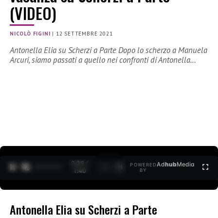
(VIDEO)
NICOLÒ FIGINI
|
12 SETTEMBRE 2021
Antonella Elia su Scherzi a Parte Dopo lo scherzo a Manuela
Arcuri, siamo passati a quello nei confronti di Antonella…
0:30 /
Ad
hub
Media
POWERED
1
/
2
1:40
BY
Antonella Elia su Scherzi a Parte