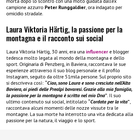
morta dopo lo scontro con una moto guidata dall’ex
campione azzurro
Peter Runggaldier
, ora indagato per
omicidio stradale.
Laura Viktoria Härtig, la passione per la
montagna e il racconto sui social
Laura Viktoria Härtig, 30 anni, era una
influencer
e blogger
tedesca molto legata al mondo della montagna e dello
sport. Originaria di Penzberg, in Baviera, raccontava le sue
esperienze attraverso il suo blog personale e il profilo
Instagram, seguito da oltre 51mila persone. Sul proprio sito
si descriveva così:
“
Ciao, sono Laura e sono cresciuta nell’Alta
Baviera, ai piedi delle Prealpi bavaresi. Grazie alla mia famiglia,
la passione per la montagna è scritta nel mio Dna
”
. Il suo
ultimo contenuto sui social, intitolato
“
Cordata per la vita
”
,
raccontava alcuni momenti delle nozze vissute tra le
montagne. La sua morte ha interrotto una vita dedicata alla
passione per la natura, il viaggio e lo sport.