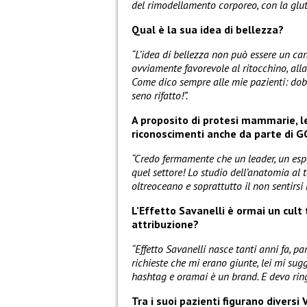
del rimodellamento corporeo, con la gluteo
Qual è la sua idea di bellezza?
“L’idea di bellezza non può essere un ca
ovviamente favorevole al ritocchino, all
Come dico sempre alle mie pazienti: do
seno rifatto!”.
A proposito di protesi mammarie, le
riconoscimenti anche da parte di GC
“Credo fermamente che un leader, un espert
quel settore! Lo studio dell’anatomia al t
oltreoceano e soprattutto il non sentirsi
L’Effetto Savanelli è ormai un cult
attribuzione?
“Effetto Savanelli nasce tanti anni fa, p
richieste che mi erano giunte, lei mi su
hashtag e oramai è un brand. E devo ring
Tra i suoi pazienti figurano diversi V