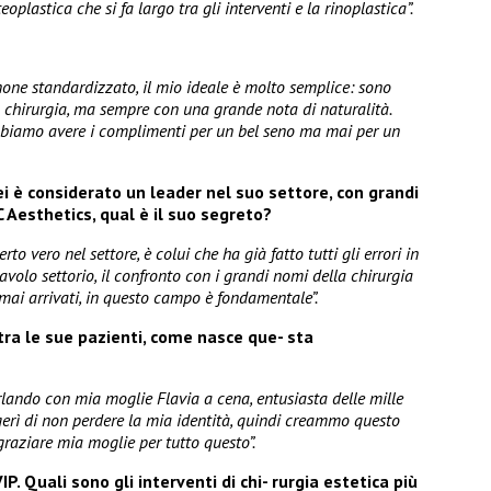
plastica che si fa largo tra gli interventi e la rinoplastica”.
none standardizzato, il mio ideale è molto semplice: sono
a chirurgia, ma sempre con una grande nota di naturalità.
bbiamo avere i complimenti per un bel seno ma mai per un
i è considerato un leader nel suo settore, con grandi
 Aesthetics, qual è il suo segreto?
o vero nel settore, è colui che ha già fatto tutti gli errori in
avolo settorio, il confronto con i grandi nomi della chirurgia
 mai arrivati, in questo campo è fondamentale”.
 tra le sue pazienti, come nasce que- sta
arlando con mia moglie Flavia a cena, entusiasta delle mille
ggerì di non perdere la mia identità, quindi creammo questo
raziare mia moglie per tutto questo”.
IP. Quali sono gli interventi di chi- rurgia estetica più