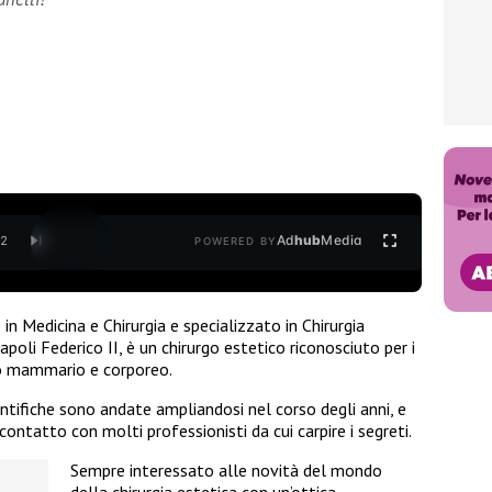
Ad
hub
Media
/
2
POWERED BY
 in Medicina e Chirurgia e specializzato in Chirurgia
apoli Federico II, è un chirurgo estetico riconosciuto per i
tto mammario e corporeo.
entifiche sono andate ampliandosi nel corso degli anni, e
ontatto con molti professionisti da cui carpire i segreti.
Sempre interessato alle novità del mondo
della chirurgia estetica con un’ottica