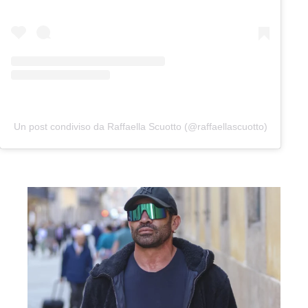
Un post condiviso da Raffaella Scuotto (@raffaellascuotto)