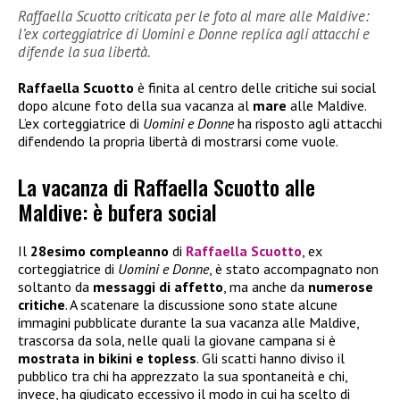
Raffaella Scuotto criticata per le foto al mare alle Maldive:
l’ex corteggiatrice di Uomini e Donne replica agli attacchi e
difende la sua libertà.
Raffaella Scuotto
è finita al centro delle critiche sui social
dopo alcune foto della sua vacanza al
mare
alle Maldive.
L’ex corteggiatrice di
Uomini e Donne
ha risposto agli attacchi
difendendo la propria libertà di mostrarsi come vuole.
La vacanza di Raffaella Scuotto alle
Maldive: è bufera social
Il
28esimo compleanno
di
Raffaella Scuotto
, ex
corteggiatrice di
Uomini e Donne
, è stato accompagnato non
soltanto da
messaggi di affetto
, ma anche da
numerose
critiche
. A scatenare la discussione sono state alcune
immagini pubblicate durante la sua vacanza alle Maldive,
trascorsa da sola, nelle quali la giovane campana si è
mostrata in bikini e topless
. Gli scatti hanno diviso il
pubblico tra chi ha apprezzato la sua spontaneità e chi,
invece, ha giudicato eccessivo il modo in cui ha scelto di