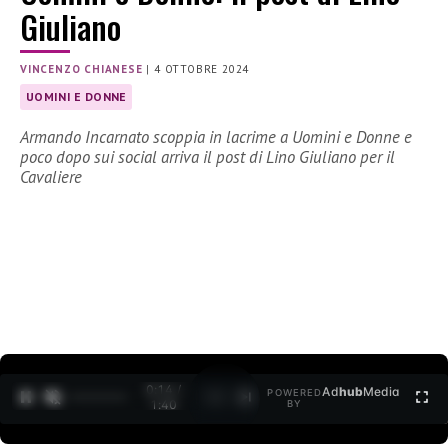
Giuliano
VINCENZO CHIANESE
|
4 OTTOBRE 2024
UOMINI E DONNE
Armando Incarnato scoppia in lacrime a Uomini e Donne e
poco dopo sui social arriva il post di Lino Giuliano per il
Cavaliere
0:15 /
Ad
hub
Media
POWERED
1
/
2
1:40
BY