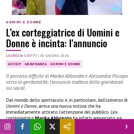
UOMINI E DONNE
L’ex corteggiatrice di Uomini e
Donne è incinta: l’annuncio
LUCREZIA CIOTTI
|
30 GIUGNO 2026
GOSSIP
GRAVIDANZA
UOMINI E DONNE
Il percorso difficile di Marika Abbonato e Alessandro Piscopo
verso la genitorialità: l’annuncio inatteso della gravidanza
sui social.
Dal mondo dello spettacolo e, in particolare, dall’universo di
Uomini e Donne
, arriva una nuova notizia che ha
immediatamente attirato l’attenzione del pubblico. L’ex
corteggiatrice
Marika Abbonato
ha infatti annunciato sui
social una novità molto importante della sua vita privata:
l’attesa del primo figlio insieme al compagno
Alessandro