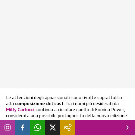
Le attenzioni degli appassionati sono rivolte soprattutto
alla
composizione del cast
. Tra i nomi più desiderati da
Milly Carlucci
continua a circolare quello di
Romina Power,
considerata una possibile protagonista della nuova edizione.
La cantante, però, ha recentemente confermato a
SuperGuida TV
la propria volontà di non partecipare al
programma, spegnendo così le aspettative di chi sperava di