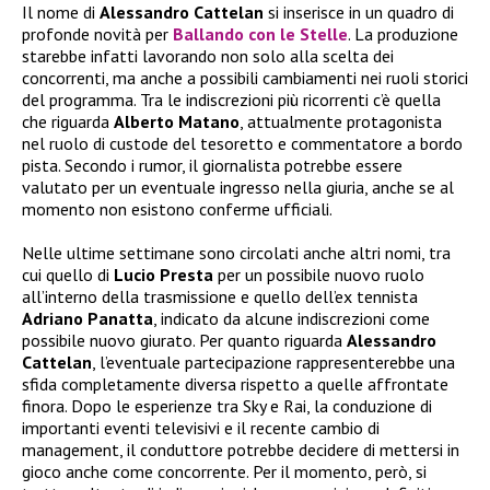
Il nome di
Alessandro Cattelan
si inserisce in un quadro di
profonde novità per
Ballando con le Stelle
. La produzione
starebbe infatti lavorando non solo alla scelta dei
concorrenti, ma anche a possibili cambiamenti nei ruoli storici
del programma. Tra le indiscrezioni più ricorrenti c’è quella
che riguarda
Alberto Matano
, attualmente protagonista
nel ruolo di custode del tesoretto e commentatore a bordo
pista. Secondo i rumor, il giornalista potrebbe essere
valutato per un eventuale ingresso nella giuria, anche se al
momento non esistono conferme ufficiali.
Nelle ultime settimane sono circolati anche altri nomi, tra
cui quello di
Lucio Presta
per un possibile nuovo ruolo
all’interno della trasmissione e quello dell’ex tennista
Adriano Panatta
, indicato da alcune indiscrezioni come
possibile nuovo giurato. Per quanto riguarda
Alessandro
Cattelan
, l’eventuale partecipazione rappresenterebbe una
sfida completamente diversa rispetto a quelle affrontate
finora. Dopo le esperienze tra Sky e Rai, la conduzione di
importanti eventi televisivi e il recente cambio di
management, il conduttore potrebbe decidere di mettersi in
gioco anche come concorrente. Per il momento, però, si