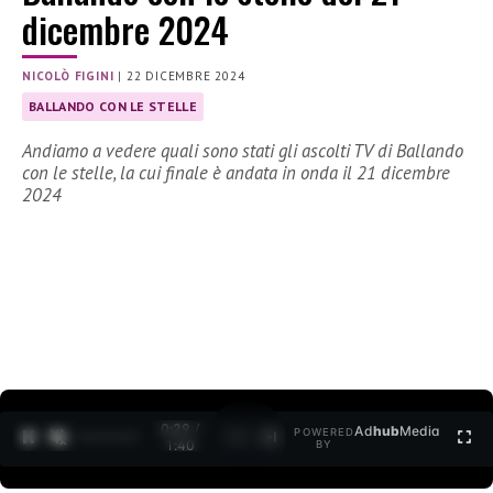
dicembre 2024
NICOLÒ FIGINI
|
22 DICEMBRE 2024
BALLANDO CON LE STELLE
Andiamo a vedere quali sono stati gli ascolti TV di Ballando
con le stelle, la cui finale è andata in onda il 21 dicembre
2024
0:30 /
Ad
hub
Media
POWERED
1
/
2
1:40
BY