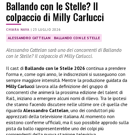
Ballando con le Stelle? Il
colpaccio di Milly Carlucci
CHIARA NAVA
|
23 LUGLIO 2026
ALESSANDRO CATTELAN
BALLANDO CON LE STELLE
Alessandro Cattelan sarà uno dei concorrenti di Ballando
con le Stelle? Il colpaccio di Milly Carlucci.
Il cast di
Ballando con le Stelle 2026
continua a prendere
forma e, come ogni anno, le indiscrezioni si susseguono con
sempre maggiore intensità. Mentre la produzione guidata da
Milly Carlucci
lavora alla definizione del gruppo di
concorrenti che animerà la prossima edizione del talent di
Rai1, iniziano a emergere alcuni nomi di rilievo. Tra le ipotesi
che stanno facendo discutere nelle ultime ore c’è quella che
riguarda
Alessandro Cattelan
, uno dei conduttori più
apprezzati della televisione italiana. Al momento non
esistono conferme ufficiali, ma il suo possibile approdo sulla
pista da ballo rappresenterebbe uno dei colpi più
sorprendenti della nuova stagione televisiva.