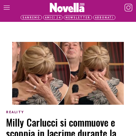
SANREMO
AMICI 24
NEWSLETTER
ABBONATI
REALITY
Milly Carlucci si commuove e
scoppia in lacrime durante la