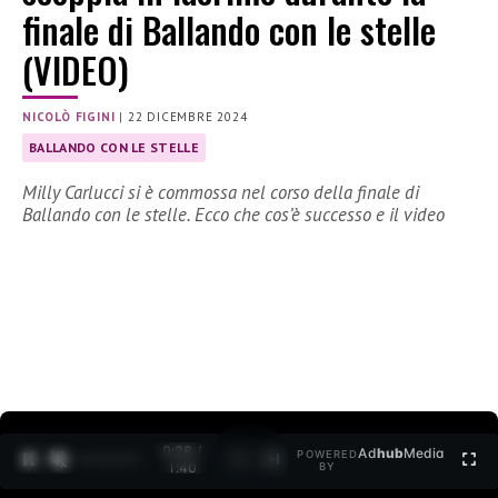
finale di Ballando con le stelle
(VIDEO)
NICOLÒ FIGINI
|
22 DICEMBRE 2024
BALLANDO CON LE STELLE
Milly Carlucci si è commossa nel corso della finale di
Ballando con le stelle. Ecco che cos’è successo e il video
0:29 /
Ad
hub
Media
POWERED
1
/
2
1:40
BY