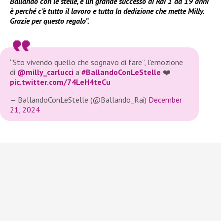
Ballando con le stelle, è un grande successo di Rai 1 da 19 anni
è perché c’è tutto il lavoro e tutta la dedizione che mette Milly.
Grazie per questo regalo”.
“Sto vivendo quello che sognavo di fare”, l'emozione
di
@milly_carlucci
a
#BallandoConLeStelle
❤️
pic.twitter.com/74LeH4teCu
— BallandoConLeStelle (@Ballando_Rai)
December
21, 2024