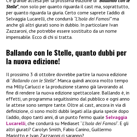
C’è grande attesa per la prossima edizione di “
Ballando con le
Stelle”
, non solo per quanto riguarda il cast ma, soprattutto,
per quanto riguarda la giuria. Certo come saprete l’addio di
Selvaggia Lucarelli, che condurrà
“L’Isola dei Famosi”
ma
anche gli altri giurati sono in dubbio. In particolare Ivan
Zazzaroni, che potrebbe essere sostituito da un nome
impensabile. Ecco di chi si tratta.
Ballando con le Stelle, quanto dubbi per
la nuova edizione!
Il prossimo 3 di ottobre dovrebbe partire la nuova edizione
di “
Ballando con le Stelle”
. Manca quindi ancora molto tempo
ma Milly Carlucci e la produzione stanno già lavorando al
fine di rendere la nuova edizione spettacolare. Ballando è, in
effetti, un programma seguitissimo dal pubblico e ogni anno
le attese sono sempre tante. Oltre al cast, ancora in via di
definizione, ci sono molti dubbi legati alla giuria specie dopo
l’addio, dopo tanti anni, di un punto fermo quale
Selvaggia
Lucarelli
, che condurrà su Mediaset “
L’Isola dei Famosi
“. E gli
altri giurati? Carolyn Smith, Fabio Canino, Guillermo
Mariotto e Ivan Zazzaroni ci saranno?