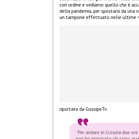
con ordine e vediamo quello che è acc
della pandemia, per spostarsi da una na
un tampone effettuato nelle ultime 4
riportate da GossipeTv:
“Per andare in Croazia due or
non ho mostrato chi sono, quan