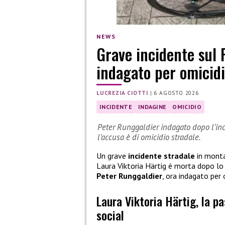
NEWS
Grave incidente sul 
indagato per omicidi
LUCREZIA CIOTTI
|
6 AGOSTO 2026
INCIDENTE
INDAGINE
OMICIDIO
Peter Runggaldier indagato dopo l’inci
l’accusa è di omicidio stradale.
Un grave
incidente stradale
in monta
Laura Viktoria Härtig è morta dopo l
Peter Runggaldier
, ora indagato per 
Laura Viktoria Härtig, la p
social