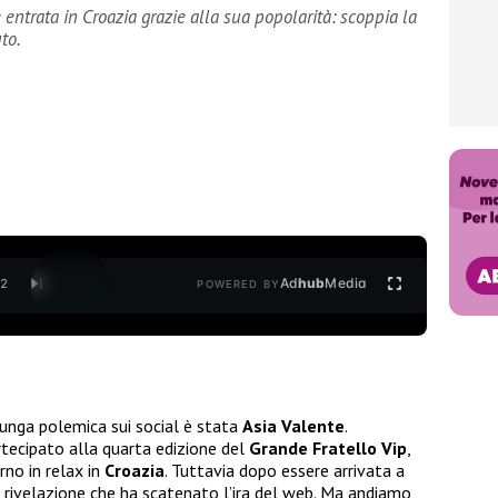
e entrata in Croazia grazie alla sua popolarità: scoppia la
to.
Ad
hub
Media
/
2
POWERED BY
 lunga polemica sui social è stata
Asia Valente
.
rtecipato alla quarta edizione del
Grande Fratello Vip
,
rno in relax in
Croazia
. Tuttavia dopo essere arrivata a
a rivelazione che ha scatenato l’ira del web. Ma andiamo