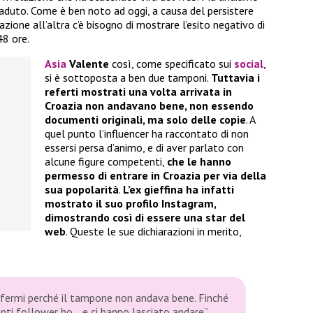
aduto. Come è ben noto ad oggi, a causa del persistere
zione all’altra c’è bisogno di mostrare l’esito negativo di
8 ore.
Asia
Valente
così, come specificato sui
social
,
si è sottoposta a ben due tamponi.
Tuttavia i
referti mostrati una volta arrivata in
Croazia non andavano bene, non essendo
documenti originali, ma solo delle copie
. A
quel punto l’influencer ha raccontato di non
essersi persa d’animo, e di aver parlato con
alcune figure competenti,
che le hanno
permesso di entrare in Croazia per via della
sua popolarità
.
L’ex gieffina ha infatti
mostrato il suo profilo Instagram,
dimostrando così di essere una star del
web
. Queste le sue dichiarazioni in merito,
e fermi perché il tampone non andava bene. Finché
ti follower ho… e ci hanno lasciato andare”.