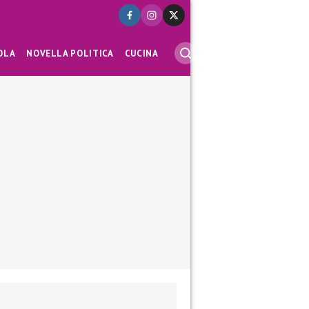
OLA
NOVELLA POLITICA
CUCINA