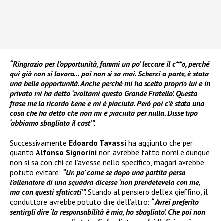
“Ringrazio per l’opportunità, fammi un po’ leccare il c**o, perché
qui già non si lavora… poi non si sa mai. Scherzi a parte, è stata
una bella opportunità. Anche perché mi ha scelto proprio lui e in
privato mi ha detto ‘svoltami questo Grande Fratello’. Questa
frase me la ricordo bene e mi è piaciuta. Però poi c’è stata una
cosa che ha detto che non mi è piaciuta per nulla. Disse tipo
‘abbiamo sbagliato il cast’”.
Successivamente
Edoardo Tavassi
ha aggiunto che per
quanto
Alfonso Signorini
non avrebbe fatto nomi e dunque
non si sa con chi ce l’avesse nello specifico, magari avrebbe
potuto evitare:
“Un po’ come se dopo una partita persa
l’allenatore di una squadra dicesse ‘non prendetevela con me,
ma con questi sfaticati’”.
Stando al pensiero dell’ex gieffino, il
conduttore avrebbe potuto dire dell’altro:
“
Avrei preferito
sentirgli dire ‘la responsabilità è mia, ho sbagliato’. Che poi non