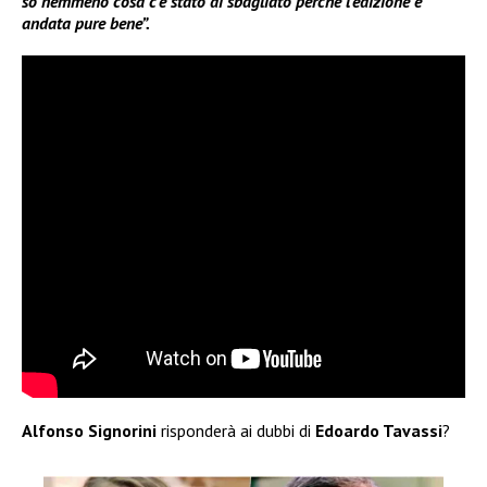
so nemmeno cosa c’è stato di sbagliato perché l’edizione è
andata pure bene”.
Alfonso Signorini
risponderà ai dubbi di
Edoardo Tavassi
?