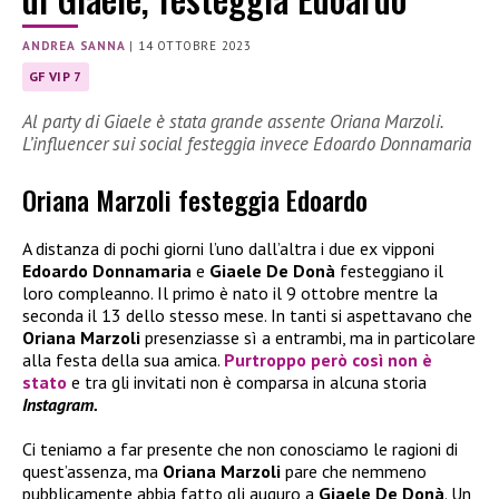
ANDREA SANNA
|
14 OTTOBRE 2023
GF VIP 7
Al party di Giaele è stata grande assente Oriana Marzoli.
L’influencer sui social festeggia invece Edoardo Donnamaria
Oriana Marzoli festeggia Edoardo
A distanza di pochi giorni l’uno dall’altra i due ex vipponi
Edoardo Donnamaria
e
Giaele De Donà
festeggiano il
loro compleanno. Il primo è nato il 9 ottobre mentre la
seconda il 13 dello stesso mese. In tanti si aspettavano che
Oriana Marzoli
presenziasse sì a entrambi, ma in particolare
alla festa della sua amica.
Purtroppo però così non è
stato
e tra gli invitati non è comparsa in alcuna storia
Instagram.
Ci teniamo a far presente che non conosciamo le ragioni di
quest’assenza, ma
Oriana Marzoli
pare che nemmeno
pubblicamente abbia fatto gli auguro a
Giaele De Donà
. Un