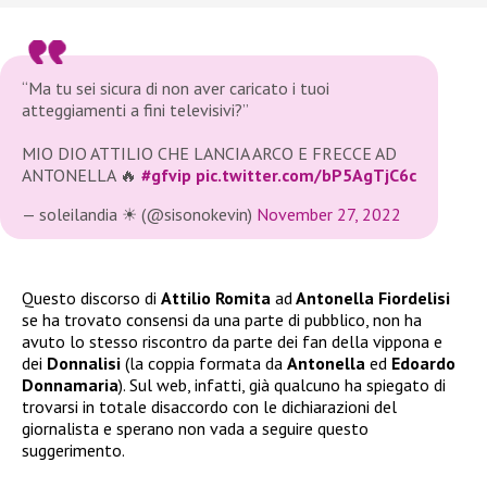
“Ma tu sei sicura di non aver caricato i tuoi
atteggiamenti a fini televisivi?”
MIO DIO ATTILIO CHE LANCIA ARCO E FRECCE AD
ANTONELLA 🔥
#gfvip
pic.twitter.com/bP5AgTjC6c
— soleilandia ☀ (@sisonokevin)
November 27, 2022
Questo discorso di
Attilio Romita
ad
Antonella Fiordelisi
se ha trovato consensi da una parte di pubblico, non ha
avuto lo stesso riscontro da parte dei fan della vippona e
dei
Donnalisi
(la coppia formata da
Antonella
ed
Edoardo
Donnamaria
). Sul web, infatti, già qualcuno ha spiegato di
trovarsi in totale disaccordo con le dichiarazioni del
giornalista e sperano non vada a seguire questo
suggerimento.