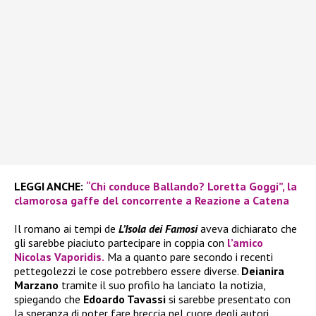
LEGGI ANCHE:
“Chi conduce Ballando? Loretta Goggi”, la
clamorosa gaffe del concorrente a Reazione a Catena
Il romano ai tempi de
L’Isola dei Famosi
aveva dichiarato che
gli sarebbe piaciuto partecipare in coppia con
l’amico
Nicolas Vaporidis.
Ma a quanto pare secondo i recenti
pettegolezzi le cose potrebbero essere diverse.
Deianira
Marzano
tramite il suo profilo ha lanciato la notizia,
spiegando che
Edoardo Tavassi
si sarebbe presentato con
la speranza di poter fare breccia nel cuore degli autori.