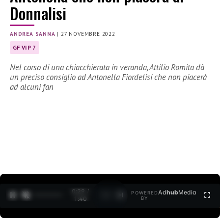
Donnalisi
ANDREA SANNA
|
27 NOVEMBRE 2022
GF VIP 7
Nel corso di una chiacchierata in veranda, Attilio Romita dà
un preciso consiglio ad Antonella Fiordelisi che non piacerà
ad alcuni fan
0:30 /
Ad
hub
Media
POWERED
1
/
2
1:40
BY