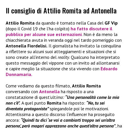
Il consiglio di Attilio Romita ad Antonella
Attilio Romita
da quando è tornato nella Casa del
GF Vip
(dopo il Covid 19 che l’ha colpito)
ha fatto discutere il
pubblico per alcune sue esternazioni
. Non è da meno la
chiacchierata avuta in veranda oggi nel tardo pomeriggio con
Antonella Fiordelisi.
Il giornalista ha invitato la coinquilina
a riflettere su alcuni suoi atteggiamenti e situazioni che si
sono create all’interno del
reality
. Qualcuno ha interpretato
questo messaggio del vippone con un invito ad allontanarsi
e capire meglio la situazione che sta vivendo con
Edoardo
Donnamaria.
Come vediamo da questo filmato,
Attilio Romita
conversando con
Antonella
ha risposto a una
constatazione di quest’ult
ima:
“Una personalità come la mia
non c’è”.
A quel punto
Romita
ha risposto:
“No, tu sei
diventata protagonista”
spiegandole poi le motivazioni.
Attentissima a questo discorso l’influencer ha proseguito
ancora:
“Quindi tu dici ‘se vai a cambiarti troppo sei un’altra
persona’, però magari apprezzano anche quest’altra persona”
, ha