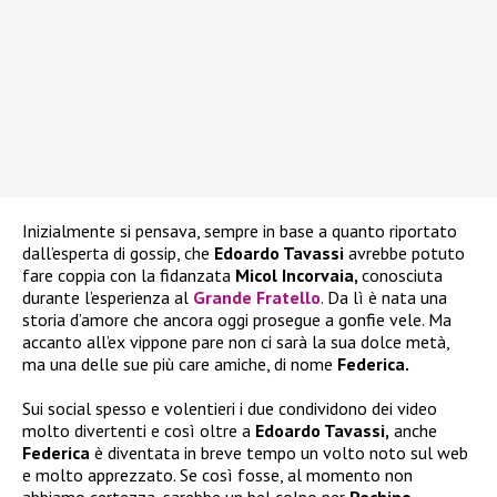
Inizialmente si pensava, sempre in base a quanto riportato
dall’esperta di gossip, che
Edoardo Tavassi
avrebbe potuto
fare coppia con la fidanzata
Micol Incorvaia,
conosciuta
durante l’esperienza al
Grande Fratello
. Da lì è nata una
storia d’amore che ancora oggi prosegue a gonfie vele. Ma
accanto all’ex vippone pare non ci sarà la sua dolce metà,
ma una delle sue più care amiche, di nome
Federica.
Sui social spesso e volentieri i due condividono dei video
molto divertenti e così oltre a
Edoardo Tavassi,
anche
Federica
è diventata in breve tempo un volto noto sul web
e molto apprezzato. Se così fosse, al momento non
abbiamo certezza, sarebbe un bel colpo per
Pechino