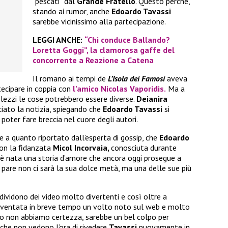
“pescati” dal
Grande Fratello
. Questo perché,
stando ai rumor, anche
Edoardo Tavassi
sarebbe vicinissimo alla partecipazione.
LEGGI ANCHE:
“Chi conduce Ballando?
Loretta Goggi”, la clamorosa gaffe del
concorrente a Reazione a Catena
Il romano ai tempi de
L’Isola dei Famosi
aveva
tecipare in coppia con
l’amico
Nicolas Vaporidis.
Ma a
lezzi le cose potrebbero essere diverse.
Deianira
ciato la notizia, spiegando che
Edoardo Tavassi
si
poter fare breccia nel cuore degli autori.
e a quanto riportato dall’esperta di gossip, che
Edoardo
on la fidanzata
Micol Incorvaia,
conosciuta durante
ì è nata una storia d’amore che ancora oggi prosegue a
 pare non ci sarà la sua dolce metà, ma una delle sue più
ndividono dei video molto divertenti e così oltre a
iventata in breve tempo un volto noto sul web e molto
o non abbiamo certezza, sarebbe un bel colpo per
 che non vedono l’ora di rivedere
Tavassi
nuovamente in