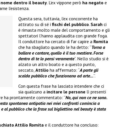
uo nome dentro il beauty
. L’ex vippone però
ha negato
e
arne l’esistenza.
Questa sera, tuttavia, l’ex concorrente ha
attirato su di sé i
fischi del pubblico
.
Sarah
ci
è rimasta molto male del comportamento e gli
spettatori l’hanno applaudita con grande foga.
Il conduttore ha cercato di far capire a
Romita
che ha sbagliato quando le ha detto: “
Torna a
ballare e cantare, quello è il tuo mestiere. Forse
dentro di te lo pensi veramente
“. Nello studio si è
alzato un altro boato e a questo punto,
seccato,
Attilio
ha affermato: “
A parte gli
scalda pubblico che funzionano ad arte…
“.
Con questa frase ha lasciato intendere che ci
sia qualcuno a
incitare le persone
lì presenti
tore ha prontamente commentato: “
No, qui non ce ne sono.
esta spontanea antipatia nei miei confronti comincia a
e al pubblico che la frase sul bigliettino nel beauty è stata
ischiato Attilio Romita
e il conduttore ha concluso: