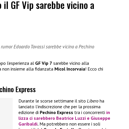
 il GF Vip sarebbe vicino a
i rumor Edoardo Tavassi sarebbe vicino a Pechino
po l’esperienza al
GF Vip 7
sarebbe vicino alla
a non insieme alla fidanzata
Micol Incorvaia
! Ecco chi
echino Express
Durante le scorse settimane il sito
Libero
ha
lanciato l’indiscrezione che per la prossima
edizione di
Pechino Express
tra i concorrenti
in
lizza ci sarebbero
Beatrice Luzzi
e
Giuseppe
Garibaldi
.
Ma potrebbero non essere i soli