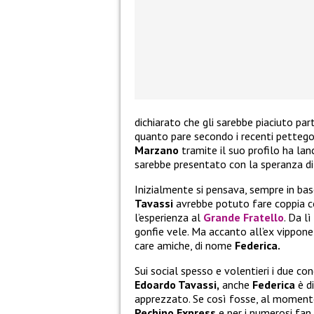
dichiarato che gli sarebbe piaciuto par
quanto pare secondo i recenti pettego
Marzano
tramite il suo profilo ha lan
sarebbe presentato con la speranza di 
Inizialmente si pensava, sempre in bas
Tavassi
avrebbe potuto fare coppia c
l’esperienza al
Grande Fratello
. Da l
gonfie vele. Ma accanto all’ex vippone
care amiche, di nome
Federica.
Sui social spesso e volentieri i due co
Edoardo Tavassi,
anche
Federica
è d
apprezzato. Se così fosse, al moment
Pechino Express
e per i numerosi fan