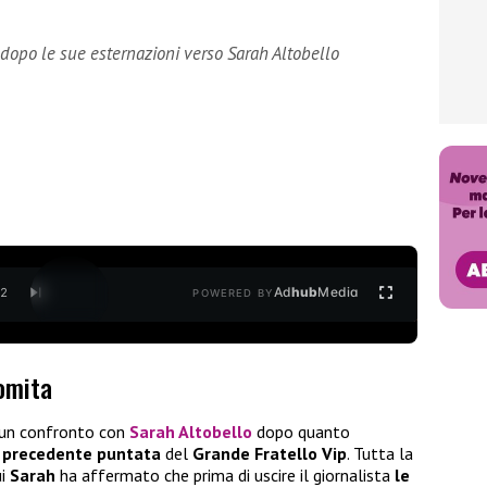
o dopo le sue esternazioni verso Sarah Altobello
Ad
hub
Media
/
2
POWERED BY
Romita
un confronto con
Sarah Altobello
dopo quanto
a
precedente puntata
del
Grande Fratello Vip
. Tutta la
ui
Sarah
ha affermato che prima di uscire il giornalista
le