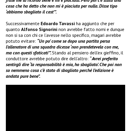
frase me la ricordo bene e mi è piaciuta. Però poi c’è stata una
cosa che ha detto che non mi è piaciuta per nulla. Disse tipo
‘abbiamo sbagliato il cast’”.
Successivamente
Edoardo Tavassi
ha aggiunto che per
quanto
Alfonso Signorini
non avrebbe fatto nomi e dunque
non si sa con chi ce l’avesse nello specifico, magari avrebbe
potuto evitare:
“Un po’ come se dopo una partita persa
l’allenatore di una squadra dicesse ‘non prendetevela con me,
ma con questi sfaticati’”.
Stando al pensiero dell’ex gieffino, il
conduttore avrebbe potuto dire dell’altro:
“
Avrei preferito
sentirgli dire ‘la responsabilità è mia, ho sbagliato’. Che poi non
so nemmeno cosa c’è stato di sbagliato perché l’edizione è
andata pure bene”.