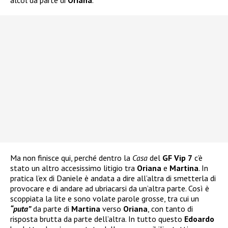
alcol da parte di
Oriana
.
Ma non finisce qui, perché dentro la
Casa
del
GF Vip 7
c’è
stato un altro accesissimo litigio tra
Oriana
e
Martina
. In
pratica l’ex di Daniele è andata a dire all’altra di smetterla di
provocare e di andare ad ubriacarsi da un’altra parte. Così è
scoppiata la lite e sono volate parole grosse, tra cui un
“puta”
da parte di
Martina
verso
Oriana
, con tanto di
risposta brutta da parte dell’altra. In tutto questo
Edoardo