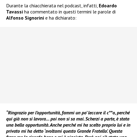
Durante la chiacchierata nel podcast, infatti,
Edoardo
Tavassi
ha commentato in questi termini le parole di
Alfonso Signorini
e ha dichiarato:
“Ringrazio per l’opportunità, fammi un po’ leccare il c**o, perché
qui già non si lavora… poi non si sa mai. Scherzi a parte, è stata
una bella opportunità. Anche perché mi ha scelto proprio lui e in
privato mi ha detto ‘svoltami questo Grande Fratello’. Questa