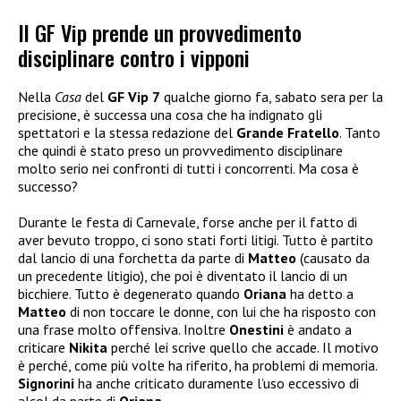
Il GF Vip prende un provvedimento
disciplinare contro i vipponi
Nella
Casa
del
GF Vip 7
qualche giorno fa, sabato sera per la
precisione, è successa una cosa che ha indignato gli
spettatori e la stessa redazione del
Grande Fratello
. Tanto
che quindi è stato preso un provvedimento disciplinare
molto serio nei confronti di tutti i concorrenti. Ma cosa è
successo?
Durante le festa di Carnevale, forse anche per il fatto di
aver bevuto troppo, ci sono stati forti litigi. Tutto è partito
dal lancio di una forchetta da parte di
Matteo
(causato da
un precedente litigio), che poi è diventato il lancio di un
bicchiere. Tutto è degenerato quando
Oriana
ha detto a
Matteo
di non toccare le donne, con lui che ha risposto con
una frase molto offensiva. Inoltre
Onestini
è andato a
criticare
Nikita
perché lei scrive quello che accade. Il motivo
è perché, come più volte ha riferito, ha problemi di memoria.
Signorini
ha anche criticato duramente l’uso eccessivo di