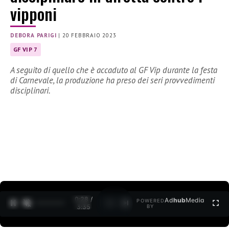
vipponi
DEBORA PARIGI
|
20 FEBBRAIO 2023
GF VIP 7
A seguito di quello che è accaduto al GF Vip durante la festa
di Carnevale, la produzione ha preso dei seri provvedimenti
disciplinari.
0:29 /
Ad
hub
Media
POWERED
1
/
2
3:35
BY