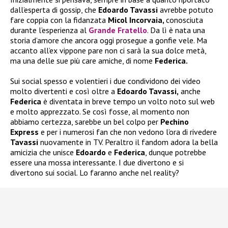
dall’esperta di gossip, che
Edoardo Tavassi
avrebbe potuto
fare coppia con la fidanzata
Micol Incorvaia,
conosciuta
durante l’esperienza al
Grande Fratello
. Da lì è nata una
storia d’amore che ancora oggi prosegue a gonfie vele. Ma
accanto all’ex vippone pare non ci sarà la sua dolce metà,
ma una delle sue più care amiche, di nome
Federica.
Sui social spesso e volentieri i due condividono dei video
molto divertenti e così oltre a
Edoardo Tavassi,
anche
Federica
è diventata in breve tempo un volto noto sul web
e molto apprezzato. Se così fosse, al momento non
abbiamo certezza, sarebbe un bel colpo per
Pechino
Express
e per i numerosi fan che non vedono l’ora di rivedere
Tavassi
nuovamente in TV. Peraltro il fandom adora la bella
amicizia che unisce
Edoardo
e
Federica
, dunque potrebbe
essere una mossa interessante. I due divertono e si
divertono sui social. Lo faranno anche nel reality?