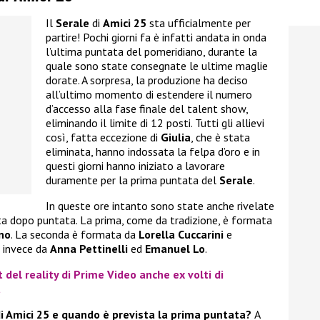
Il
Serale
di
Amici 25
sta ufficialmente per
partire! Pochi giorni fa è infatti andata in onda
l’ultima puntata del pomeridiano, durante la
quale sono state consegnate le ultime maglie
dorate. A sorpresa, la produzione ha deciso
all’ultimo momento di estendere il numero
d’accesso alla fase finale del talent show,
eliminando il limite di 12 posti. Tutti gli allievi
così, fatta eccezione di
Giulia
, che è stata
eliminata, hanno indossata la felpa d’oro e in
questi giorni hanno iniziato a lavorare
duramente per la prima puntata del
Serale
.
In queste ore intanto sono state anche rivelate
ata dopo puntata. La prima, come da tradizione, è formata
no
. La seconda è formata da
Lorella Cuccarini
e
a invece da
Anna Pettinelli
ed
Emanuel Lo
.
t del reality di Prime Video anche ex volti di
a
di Amici 25 e quando è prevista la prima puntata?
A