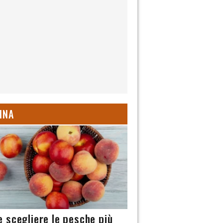
INA
 scegliere le pesche più