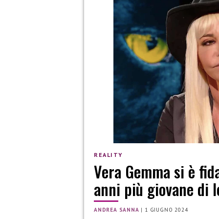
REALITY
Vera Gemma si è fida
anni più giovane di l
ANDREA SANNA
|
1 GIUGNO 2024