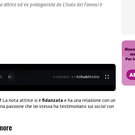
attrice ed ex protagonista de L’Isola dei Famosi è
Ad
hub
Media
/
2
POWERED BY
!
La nota attrice si è
fidanzata
e ha una relazione con un
na passione che lei stessa ha testimoniato sui
social
con
more