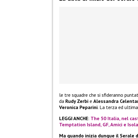
le tre squadre che si sfideranno punt
da
Rudy Zerbi
e
Alessandra Celenta
Veronica Peparini
. La terza ed ultim
LEGGI ANCHE
:
The 50 Italia, nel cas
Temptation Island, GF, Amici e Isol
Ma quando inizia dunque il Serale 