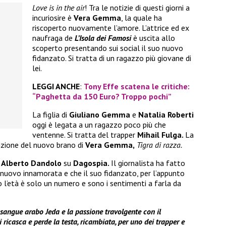
Love is in the air
! Tra le notizie di questi giorni a
incuriosire è
Vera Gemma
, la quale ha
riscoperto nuovamente l’amore. L’attrice ed ex
naufraga de
L’Isola dei Famosi
è uscita allo
scoperto presentando sui social il suo nuovo
fidanzato. Si tratta di un ragazzo più giovane di
lei.
LEGGI ANCHE
:
Tony Effe scatena le critiche:
“Paghetta da 150 Euro? Troppo pochi”
La figlia di
Giuliano Gemma
e
Natalia Roberti
oggi è legata a un ragazzo poco più che
ventenne. Si tratta del trapper
Mihail Fulga.
La
azione del nuovo brano di
Vera Gemma,
Tigra di razza.
o
Alberto Dandolo
su
Dagospia.
Il giornalista ha fatto
i nuovo innamorata e che il suo fidanzato, per l’appunto
ò l’età è solo un numero e sono i sentimenti a farla da
 sangue arabo Jeda e la passione travolgente con il
ricasca e perde la testa, ricambiata, per uno dei trapper e