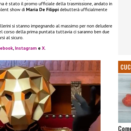
 è stato il promo ufficiale della trasmissione, andato in
talent show di
Maria De Filippi
debutterà ufficialmente
 ballerini si stanno impegnando al massimo per non deludere
nel corso della prima puntata tuttavia ci saranno ben due
si al sicuro.
cebook
,
Instagram
e
X
.
CUC
Come