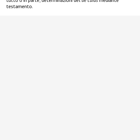
tutto o in parte, determinazioni del
de cuius
mediante
testamento.