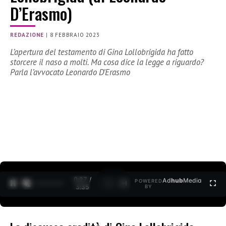
D’Erasmo)
REDAZIONE
|
8 FEBBRAIO 2023
L’apertura del testamento di Gina Lollobrigida ha fatto
storcere il naso a molti. Ma cosa dice la legge a riguardo?
Parla l’avvocato Leonardo D’Erasmo
0:28 /
Ad
hub
Media
POWERED
1
/
2
3:35
BY