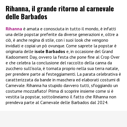
Rihanna, il grande ritorno al carnevale
delle Barbados
Rihanna
è amata e conosciuta in tutto il mondo, è infatti
una delle popstar preferite da diverse generazioni e, oltre a
ciò, è anche regina di stile, con i suoi look che vengono
invidiati e copiai un pò ovunque. Come saprete la popstar è
originaria delle
isole Barbados
e, in occasione del Grand
Kadooment Day, ovvero la festa che pone fine al Crop Over
e che celebra la conclusione del raccolto della canna da
zucchero sull’isola, è tornata proprio nella sua terra natale,
per prendere parte ai festeggiamenti. La parata celebrativa è
caratterizzata da bande in maschera ed elaborati costumi di
Carnevale. Rihanna ha stupido davvero tutti, sfoggiando un
costume mozzafiato! Prima di scoprire insieme come si è
vestita la popstar, sottolineiamo il fatto che Rihanna non
prendeva parte al Carnevale delle Barbados dal 2024.