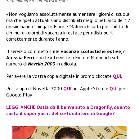
Sara Malnerich e Francesca Fiore
«Non vogliamo assolutamente aumentare i giorni di scuola,
ma che quelli attuali siano distribuiti meglio nell’arco dei 12
mesi», hanno spiegato Fiore e Malnerich sulla possibilità di
diminuire i giorni di vacanza in estate per ridistribuirli
correttamente durante l’anno.
Il servizio completo sulle
vacanze scolastiche estive
, di
Alessia Ferri
, con le interviste a Fiore e Malnerich sul
numero di
Novella 2000
in edicola.
Per avere la vostra copia digitale in promo cliccate
QUI
.
Per la app di Novella 2000
QUI
per Apple Store e
QUI
per
Google Play
LEGGI ANCHE:Ostia dà il benvenuto a Dragonfly, quanto
costa il super yacht del co-fondatore di Google?