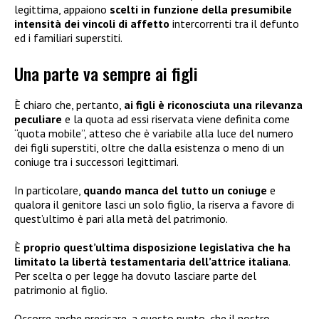
legittima, appaiono
scelti in funzione della presumibile
intensità dei vincoli di affetto
intercorrenti tra il defunto
ed i familiari superstiti.
Una parte va sempre ai figli
È chiaro che, pertanto,
ai figli è riconosciuta una rilevanza
peculiare
e la quota ad essi riservata viene definita come
“quota mobile”, atteso che è variabile alla luce del numero
dei figli superstiti, oltre che dalla esistenza o meno di un
coniuge tra i successori legittimari.
In particolare,
quando manca del tutto un coniuge
e
qualora il genitore lasci un solo figlio, la riserva a favore di
quest’ultimo è pari alla metà del patrimonio.
È
proprio quest’ultima disposizione legislativa che ha
limitato la libertà testamentaria dell’attrice italiana
.
Per scelta o per legge ha dovuto lasciare parte del
patrimonio al figlio.
Occorre anche precisare, a questo punto, che il nostro